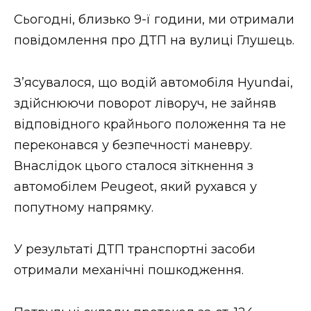
Стиль життя
Сьогодні, близько 9-ї години, ми отримали
повідомлення про ДТП на вулиці Глушець.
Втрачений Ужгород
Втрачений Ужгород (відеоверсія)
З’ясувалося, що водій автомобіля Hyundai,
здійснюючи поворот ліворуч, не зайняв
відповідного крайнього положення та не
переконався у безпечності маневру.
ЗАКАРПАТСЬКІ НОВИНИ
Внаслідок цього сталося зіткнення з
автомобілем Peugeot, який рухався у
НОВИНИ ЗАХІДНОЇ УКРАЇНИ
попутному напрямку.
У результаті ДТП транспортні засоби
ФОТО
отримали механічні пошкодження.