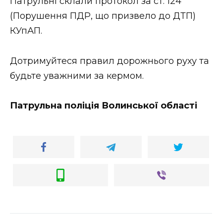
Патрульні склали протокол за ст. 124
ВІДЕО
(Порушення ПДР, що призвело до ДТП)
КУпАП.
Дотримуйтеся правил дорожнього руху та
будьте уважними за кермом.
Патрульна поліція Волинської області