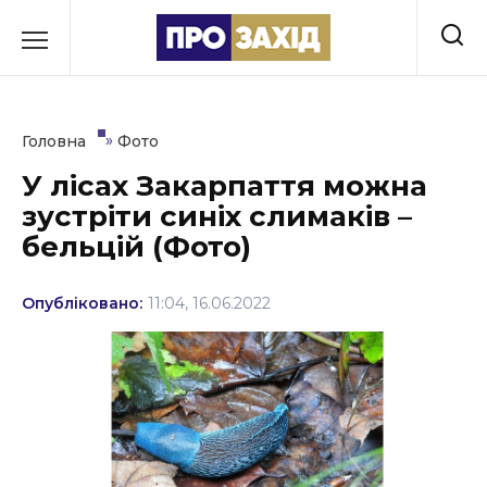
Перейти
до
РУБРИКИ
вмісту
Економіка
»
Головна
Фото
Здоров’я
У лісах Закарпаття можна
зустріти синіх слимаків –
Культура
бельцій (Фото)
Освіта
Опубліковано:
11:04, 16.06.2022
Події
Політика
Соціум
Спорт