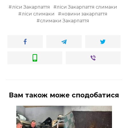
ліси Закарпаття
ліси Закарпаття слимаки
ліси слимаки
новини закарпаття
слимаки Закарпаття
Вам також може сподобатися