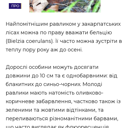
ФОТО
Стиль життя
Втрачений Ужгород
Найпомітнішим равликом у закарпатських
лісах можна по праву вважати бельцію
Втрачений Ужгород (відеоверсія)
(Bielzia coerulans). Її часто можна зустріти в
теплу пору року аж до осені.
ЗАКАРПАТСЬКІ НОВИНИ
Дорослі особини можуть досягати
довжини до 10 см та є однобарвними: від
блакитних до синьо-чорних. Молоді
НОВИНИ ЗАХІДНОЇ УКРАЇНИ
равлики мають натомість оливково-
коричневе забарвлення, частково також із
ФОТО
зеленими та жовтими відтінками, та
переливаються різноманітними барвами,
що часто виглядає як флюоресценція.