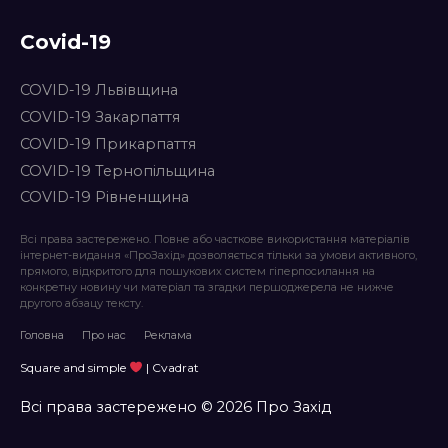
Covid-19
COVID-19 Львівщина
COVID-19 Закарпаття
COVID-19 Прикарпаття
COVID-19 Тернопільщина
COVID-19 Рівненщина
Всі права застережено. Повне або часткове використання матеріалів
інтернет-видання «ПроЗахід» дозволяється тільки за умови активного,
прямого, відкритого для пошукових систем гіперпосилання на
конкретну новину чи матеріал та згадки першоджерела не нижче
другого абзацу тексту.
Головна
Про нас
Реклама
Square and simple
| Cvadrat
Всі права застережено © 2026 Про Захід