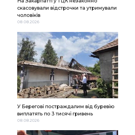
На Закарпатті у ТЦК незаконно
скасовували відстрочки та утримували
чоловіків
08.08.2026
У Берегові постраждалим від буревію
виплатять по 3 тисячі гривень
08.08.2026