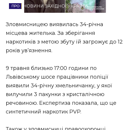
НОВИНИ ЗАХІДНОЇ УКРАЇНИ
Стиль життя
Втрачений Ужгород
Зловмисницею виявилась 34-річна
місцева жителька. За зберігання
Втрачений Ужгород (відеоверсія)
наркотиків з метою збуту їй загрожує до 12
років ув’язнення.
ЗАКАРПАТСЬКІ НОВИНИ
9 травня близько 17:00 години по
Львівському шосе працівники поліції
виявили 34-річну хмельничанку, у якої
НОВИНИ ЗАХІДНОЇ УКРАЇНИ
вилучили 3 пакунки з кристалічною
речовиною. Експертиза показала, що це
ФОТО
синтетичний наркотик PVP.
Також у зловмисниці правоохоронці