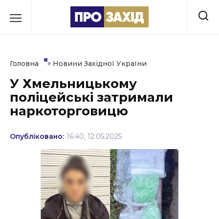
Перейти
до
РУБРИКИ
вмісту
Економіка
»
Головна
Новини Західної України
Здоров’я
У Хмельницькому
поліцейські затримали
Культура
наркоторговицю
Освіта
Опубліковано:
16:40, 12.05.2025
Події
Політика
Соціум
Спорт