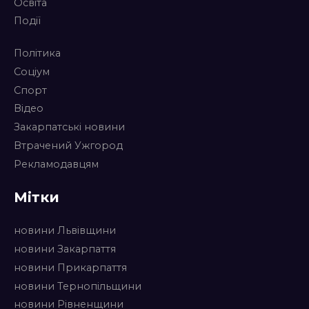
Освіта
Події
Політика
Соціум
Спорт
Відео
Закарпатські новини
Втрачений Ужгород
Рекламодавцям
Мітки
новини Львівщини
новини Закарпаття
новини Прикарпаття
новини Тернопільщини
новини Рівненщини