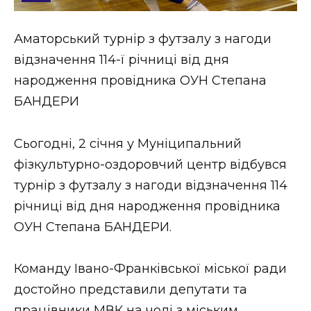
Стиль життя
Аматорський турнір з футзалу з нагоди
Втрачений Ужгород
відзначення 114-ї річниці від дня
Втрачений Ужгород (відеоверсія)
народження провідника ОУН Степана
БАНДЕРИ
Сьогодні, 2 січня у Муніципальний
ЗАКАРПАТСЬКІ НОВИНИ
фізкультурно-оздоровчий центр відбувся
турнір з футзалу з нагоди відзначення 114
НОВИНИ ЗАХІДНОЇ УКРАЇНИ
річниці від дня народження провідника
ОУН Степана БАНДЕРИ.
ФОТО
Команду Івано-Франківської міської ради
достойно представили депутати та
працівники МВК на чолі з міським