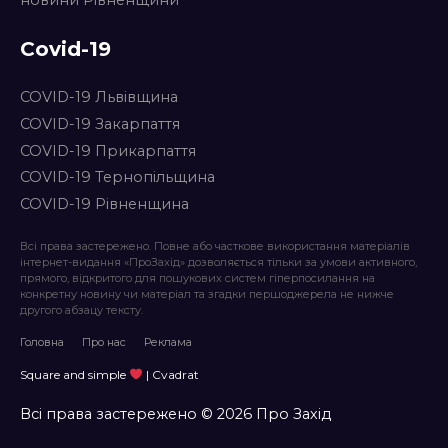
новини Рівненщини
Covid-19
COVID-19 Львівщина
COVID-19 Закарпаття
COVID-19 Прикарпаття
COVID-19 Тернопільщина
COVID-19 Рівненщина
Всі права застережено. Повне або часткове використання матеріалів
інтернет-видання «ПроЗахід» дозволяється тільки за умови активного,
прямого, відкритого для пошукових систем гіперпосилання на
конкретну новину чи матеріал та згадки першоджерела не нижче
другого абзацу тексту.
Головна
Про нас
Реклама
Square and simple
| Cvadrat
Всі права застережено © 2026 Про Захід