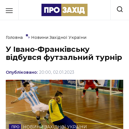
Перейти
до
РУБРИКИ
вмісту
Економіка
»
Головна
Новини Західної України
Здоров’я
У Івано-Франківську
відбувся футзальний турнір
Культура
Освіта
Опубліковано:
20:00, 02.01.2023
Події
Політика
Соціум
Спорт
НОВИНИ ЗАХІДНОЇ УКРАЇНИ