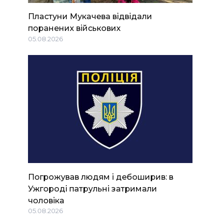
Пластуни Мукачева відвідали
поранених військових
05.08.2026
Погрожував людям і дебоширив: в
Ужгороді патрульні затримали
чоловіка
05.08.2026