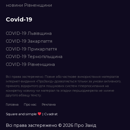
новини Рівненщини
Covid-19
COVID-19 Львівщина
COVID-19 Закарпаття
COVID-19 Прикарпаття
COVID-19 Тернопільщина
COVID-19 Рівненщина
Всі права застережено. Повне або часткове використання матеріалів
інтернет-видання «ПроЗахід» дозволяється тільки за умови активного,
прямого, відкритого для пошукових систем гіперпосилання на
конкретну новину чи матеріал та згадки першоджерела не нижче
другого абзацу тексту.
Головна
Про нас
Реклама
Square and simple
| Cvadrat
Всі права застережено © 2026 Про Захід