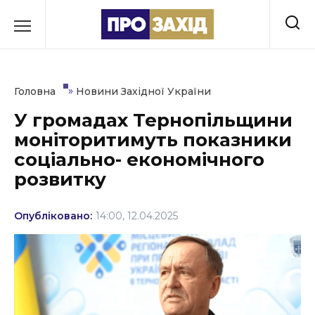
Перейти
до
РУБРИКИ
вмісту
Економіка
»
Головна
Новини Західної України
Здоров’я
У громадах Тернопільщини
моніторитимуть показники
Культура
соціально- економічного
Освіта
розвитку
Події
Опубліковано:
14:00, 12.04.2025
Політика
Соціум
Спорт