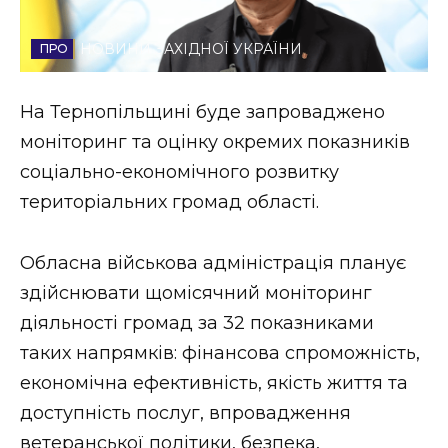
Стиль життя
НОВИНИ ЗАХІДНОЇ УКРАЇНИ
Втрачений Ужгород
На Тернопільщині буде запроваджено
Втрачений Ужгород (відеоверсія)
моніторинг та оцінку окремих показників
соціально-економічного розвитку
територіальних громад області.
ЗАКАРПАТСЬКІ НОВИНИ
Обласна військова адміністрація планує
здійснювати щомісячний моніторинг
НОВИНИ ЗАХІДНОЇ УКРАЇНИ
діяльності громад за 32 показниками
таких напрямків: фінансова спроможність,
ФОТО
економічна ефективність, якість життя та
доступність послуг, впровадження
ветеранської політики, безпека,