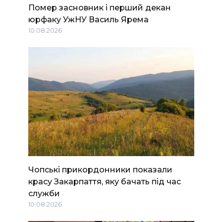
Помер засновник і перший декан
юрфаку УжНУ Василь Ярема
10.08.2026
Чопські прикордонники показали
красу Закарпаття, яку бачать під час
служби
10.08.2026