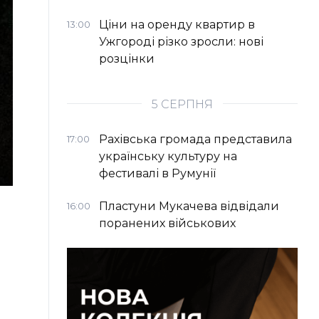
Ціни на оренду квартир в
13:00
Ужгороді різко зросли: нові
розцінки
5 СЕРПНЯ
Рахівська громада представила
17:00
українську культуру на
фестивалі в Румунії
Пластуни Мукачева відвідали
16:00
поранених військових