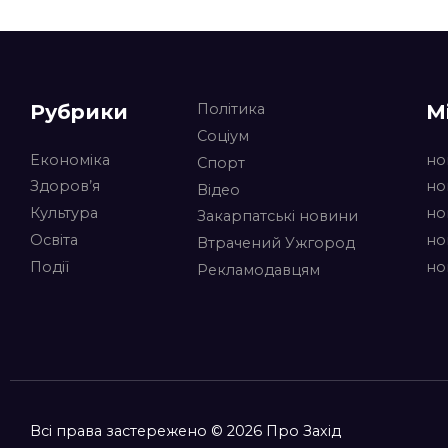
Рубрики
М
Політика
Соціум
Економіка
но
Спорт
Здоров’я
но
Відео
Культура
но
Закарпатські новини
Освіта
но
Втрачений Ужгород
Події
но
Рекламодавцям
Всі права застережено © 2026 Про Захід