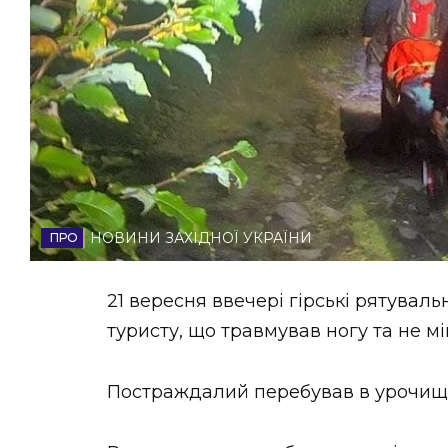
НОВИНИ ЗАХІДНОЇ УКРАЇНИ
ФОТО
ВІДЕО
НОВИНИ ЗАХІДНОЇ УКРАЇНИ
21 вересня ввечері гірські рятува
туристу, що травмував ногу та не м
Постраждалий перебував в урочищі