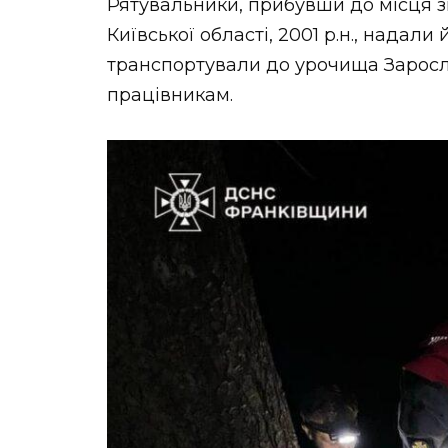
Рятувальники, прибувши до місця 
Київської області, 2001 р.н., нада
транспортували до урочища Зарос
працівникам.