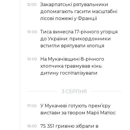
Закарпатські рятувальники
12:00
допомагають гасити масштабні
лісові пожежі у Франції
Тиса винесла 17-річного угорця
10:00
до України: прикордонники
встигли врятувати хлопця
На Мукачівщині 8-річного
10:00
хлопчика травмував кінь:
дитину госпіталізували
3 СЕРПНЯ
У Мукачеві готують прем’єру
17:00
вистави за твором Марії Матіос
75 351 гривню зібрали в
16:00