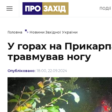
Перейти
ПОДІЇ
до
РУБРИКИ
вмісту
Економіка
Здоров’я
»
Головна
Новини Західної України
У горах на Прикарп
Політика
Соціум
травмував ногу
Втрачений Ужгород
(відеоверсія)
Опубліковано:
18:00, 22.09.2024
ЗАКАРПАТСЬКІ НОВИНИ