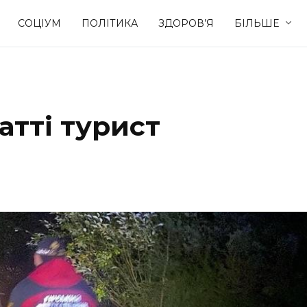
СОЦІУМ
ПОЛІТИКА
ЗДОРОВ’Я
БІЛЬШЕ
Культура
Освіта
атті турист
Спорт
Стиль житт