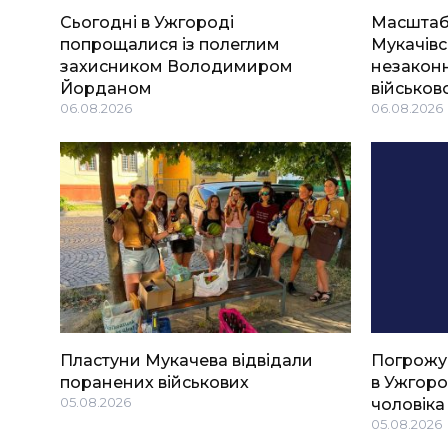
Сьогодні в Ужгороді
Масштабн
попрощалися із полеглим
Мукачівс
захисником Володимиром
незаконн
Йорданом
військов
06.08.2026
06.08.2026
Пластуни Мукачева відвідали
Погрожу
поранених військових
в Ужгоро
05.08.2026
чоловіка
05.08.2026