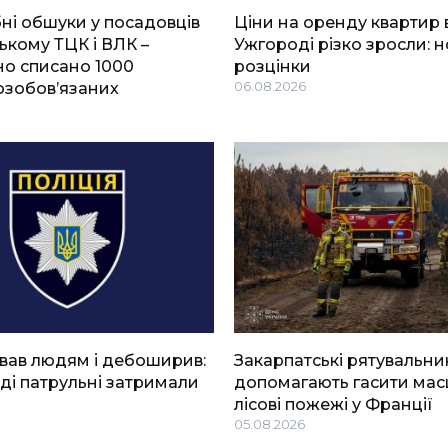
і обшуки у посадовців
Ціни на оренду квартир 
ькому ТЦК і ВЛК –
Ужгороді різко зросли: н
о списано 1000
розцінки
озобов’язаних
06.08.2026
вав людям і дебоширив:
Закарпатські рятувальни
ді патрульні затримали
допомагають гасити мас
лісові пожежі у Франції
05.08.2026