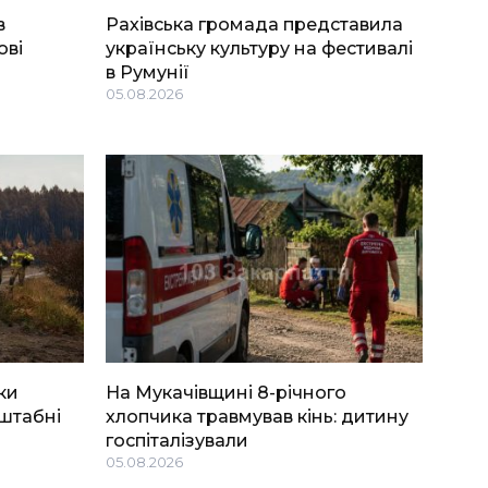
в
Рахівська громада представила
ові
українську культуру на фестивалі
в Румунії
05.08.2026
ки
На Мукачівщині 8-річного
штабні
хлопчика травмував кінь: дитину
госпіталізували
05.08.2026