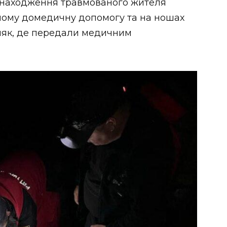
знаходження травмованого жителя
ли йому домедичну допомогу та на ношах
ляк, де передали медичним