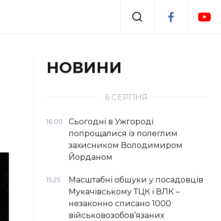
Події
НОВИНИ
я
Втрачений Ужгород
6 СЕРПНЯ
Сьогодні в Ужгороді
16:00
попрощалися із полеглим
захисником Володимиром
Йорданом
Масштабні обшуки у посадовців
15:25
Мукачівському ТЦК і ВЛК –
незаконно списано 1000
військовозобов’язаних