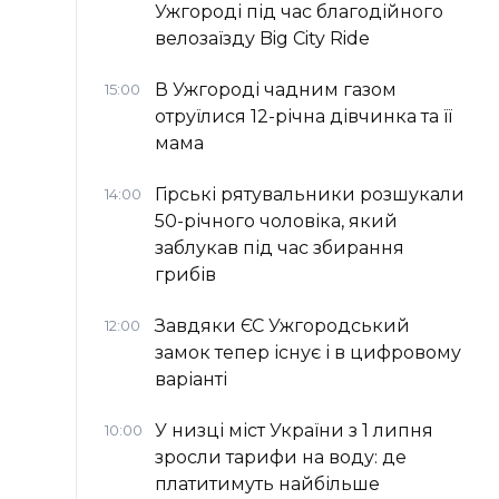
Ужгороді під час благодійного
велозаїзду Big Сity Ride
В Ужгороді чадним газом
15:00
отруїлися 12-річна дівчинка та її
мама
Гірські рятувальники розшукали
14:00
50-річного чоловіка, який
заблукав під час збирання
грибів
Завдяки ЄС Ужгородський
12:00
замок тепер існує і в цифровому
варіанті
У низці міст України з 1 липня
10:00
зросли тарифи на воду: де
платитимуть найбільше