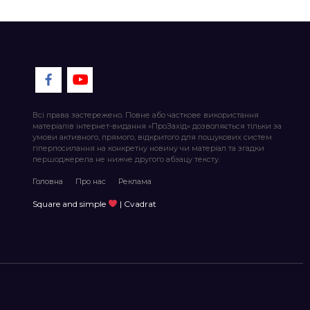
Всі права застережено. Повне або часткове використання
матеріалів інтернет-видання «ПроЗахід» дозволяється тільки за
умови активного, прямого, відкритого для пошукових систем
гіперпосилання на конкретну новину чи матеріал та згадки
першоджерела не нижче другого абзацу тексту.
Головна
Про нас
Реклама
Square and simple
| Cvadrat