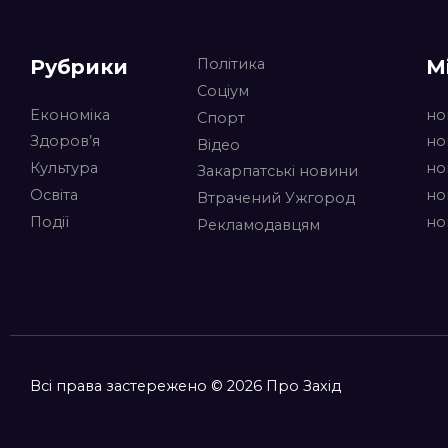
Рубрики
М
Політика
Соціум
Економіка
но
Спорт
Здоров’я
но
Відео
Культура
но
Закарпатські новини
Освіта
но
Втрачений Ужгород
Події
но
Рекламодавцям
Всі права застережено © 2026 Про Захід