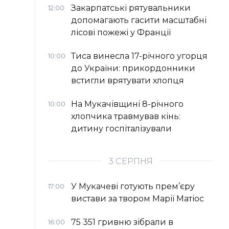
Закарпатські рятувальники
12:00
допомагають гасити масштабні
лісові пожежі у Франції
Тиса винесла 17-річного угорця
10:00
до України: прикордонники
встигли врятувати хлопця
На Мукачівщині 8-річного
10:00
хлопчика травмував кінь:
дитину госпіталізували
3 СЕРПНЯ
У Мукачеві готують прем’єру
17:00
вистави за твором Марії Матіос
75 351 гривню зібрали в
16:00