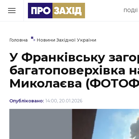
Перейти
ПОДІЇ
до
РУБРИКИ
вмісту
Економіка
Здоров’я
»
Головна
Новини Західної України
У Франківську заго
Політика
Соціум
багатоповерхівка н
Втрачений Ужгород
(відеоверсія)
Миколаєва (ФОТОФ
Опубліковано:
14:00, 20.01.2026
ЗАКАРПАТСЬКІ НОВИНИ