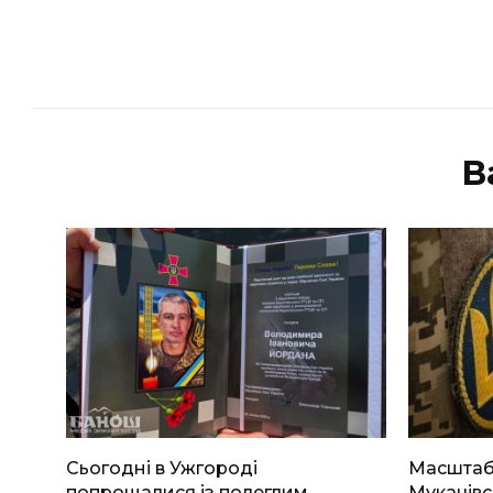
В
Сьогодні в Ужгороді
Масштабн
попрощалися із полеглим
Мукачівс