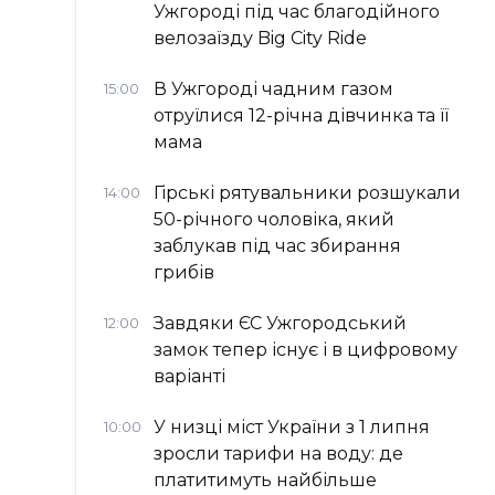
Ужгороді під час благодійного
велозаїзду Big Сity Ride
В Ужгороді чадним газом
15:00
отруїлися 12-річна дівчинка та її
мама
Гірські рятувальники розшукали
14:00
50-річного чоловіка, який
заблукав під час збирання
грибів
Завдяки ЄС Ужгородський
12:00
замок тепер існує і в цифровому
варіанті
У низці міст України з 1 липня
10:00
зросли тарифи на воду: де
платитимуть найбільше