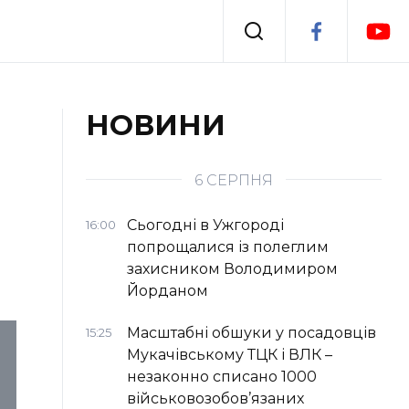
Події
НОВИНИ
я
Втрачений Ужгород
6 СЕРПНЯ
Сьогодні в Ужгороді
16:00
попрощалися із полеглим
захисником Володимиром
Йорданом
Масштабні обшуки у посадовців
15:25
Мукачівському ТЦК і ВЛК –
незаконно списано 1000
військовозобов’язаних