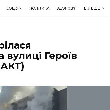
СОЦІУМ
ПОЛІТИКА
ЗДОРОВ’Я
БІЛЬШЕ
Культура
Освіта
рілася
Спорт
Стиль житт
а вулиці Героїв
АКТ)