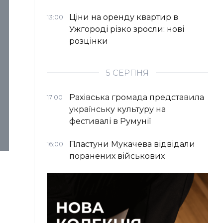
Ціни на оренду квартир в
13:00
Ужгороді різко зросли: нові
розцінки
5 СЕРПНЯ
Рахівська громада представила
17:00
українську культуру на
фестивалі в Румунії
Пластуни Мукачева відвідали
16:00
поранених військових