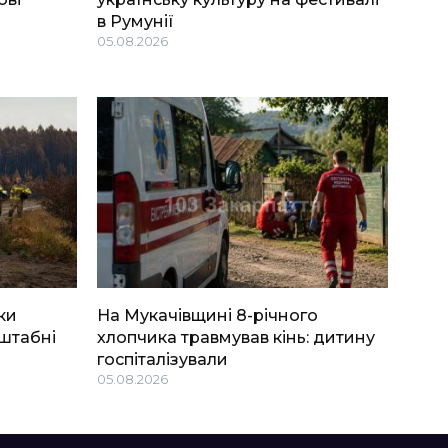
в Румунії
05.08.2026
ки
На Мукачівщині 8-річного
штабні
хлопчика травмував кінь: дитину
госпіталізували
05.08.2026