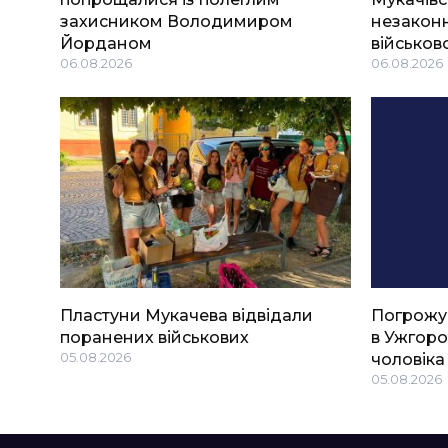
захисником Володимиром
незаконн
Йорданом
військов
06.08.2026
06.08.2026
Пластуни Мукачева відвідали
Погрожу
поранених військових
в Ужгоро
05.08.2026
чоловіка
05.08.2026