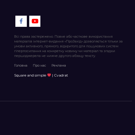
Всі права застережено. Повне або часткове використання
матеріалів інтернет-видання «ПроЗахід» дозволяється тільки за
умови активного, прямого, відкритого для пошукових систем
гіперпосилання на конкретну новину чи матеріал та згадки
першоджерела не нижче другого абзацу тексту.
Головна
Про нас
Реклама
Square and simple
| Cvadrat