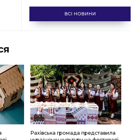
ВСІ НОВИНИ
ся
в
Рахівська громада представила
ові
українську культуру на фестивалі