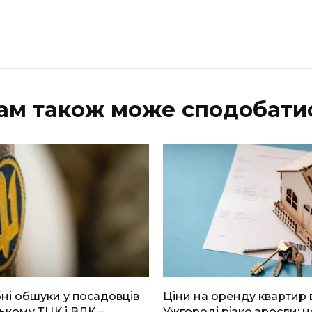
ам також може сподобати
і обшуки у посадовців
Ціни на оренду квартир 
ькому ТЦК і ВЛК –
Ужгороді різко зросли: н