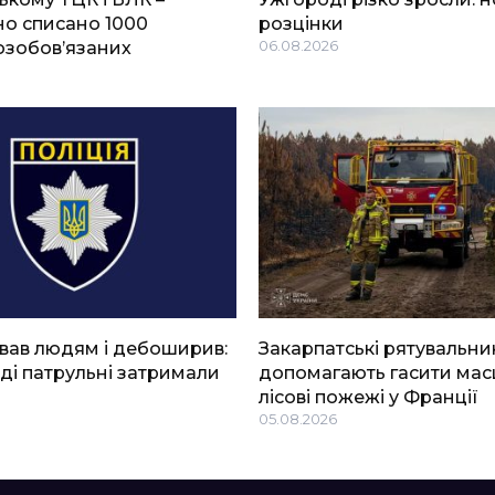
о списано 1000
розцінки
озобов’язаних
06.08.2026
вав людям і дебоширив:
Закарпатські рятувальни
ді патрульні затримали
допомагають гасити мас
лісові пожежі у Франції
05.08.2026