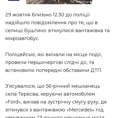
Стиль життя
29 жовтня близько 12:30 до поліції
Втрачений Ужгород
надійшло повідомлення про те, що в
Втрачений Ужгород (відеоверсія)
селищі Буштино зіткнулися вантажівка та
мікроавтобус.
Поліцейські, які виїхали на місце події,
ЗАКАРПАТСЬКІ НОВИНИ
провели першочергові слідчі дії, та
встановили попередні обставини ДТП.
НОВИНИ ЗАХІДНОЇ УКРАЇНИ
З’ясувалося, що 56-річний мешканець
села Тересва, керуючи автомобілем
ФОТО
«Ford», виїхав на зустрічну смугу руху, де
зіткнувся з вантажівкою «Mercedes» під
керуванням 23-річного мешканця міста