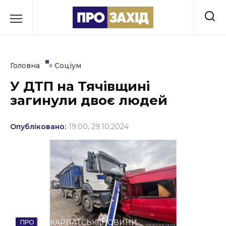
Перейти
до
РУБРИКИ
вмісту
Економіка
»
Головна
Соціум
Здоров’я
У ДТП на Тячівщині
загинули двоє людей
Культура
Освіта
Опубліковано:
19:00, 29.10.2024
Події
Політика
Соціум
Спорт
ЗАКАРПАТСЬКІ НОВИНИ