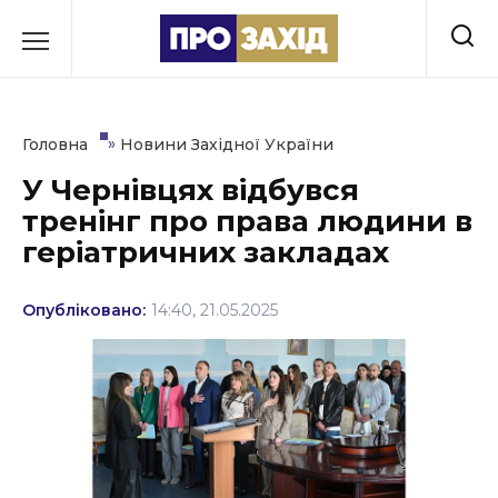
Перейти
до
РУБРИКИ
вмісту
Економіка
»
Головна
Новини Західної України
Здоров’я
У Чернівцях відбувся
тренінг про права людини в
Культура
геріатричних закладах
Освіта
Опубліковано:
14:40, 21.05.2025
Події
Політика
Соціум
Спорт