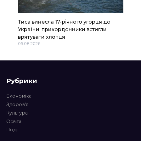
Тиса винесла 17-річного угорця до
України: прикордонники встигли
врятувати хлопця
05.08.2026
Рубрики
Економіка
Здоров’я
Культура
Освіта
Події