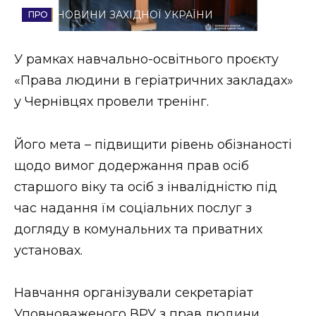
НОВИНИ ЗАХІДНОЇ УКРАЇНИ
Стиль життя
Втрачений Ужгород
У рамках навчально-освітнього проєкту
«Права людини в геріатричних закладах»
Втрачений Ужгород (відеоверсія)
у Чернівцях провели тренінг.
Його мета – підвищити рівень обізнаності
ЗАКАРПАТСЬКІ НОВИНИ
щодо вимог додержання прав осіб
старшого віку та осіб з інвалідністю під
час надання їм соціальних послуг з
НОВИНИ ЗАХІДНОЇ УКРАЇНИ
догляду в комунальних та приватних
установах.
ФОТО
Навчання організували секретаріат
Уповноваженого ВРУ з прав людини