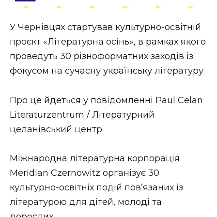
Стиль життя
У Чернівцях стартував культурно-освітній
Втрачений Ужгород
проєкт «Літературна осінь», в рамках якого
Втрачений Ужгород (відеоверсія)
проведуть 30 різноформатних заходів із
фокусом на сучасну українську літературу.
Про це йдеться у повідомленні Paul Celan
ЗАКАРПАТСЬКІ НОВИНИ
Literaturzentrum / Літературний
целанівський центр.
НОВИНИ ЗАХІДНОЇ УКРАЇНИ
Міжнародна літературна корпорація
Meridian Czernowitz організує 30
ФОТО
культурно-освітніх подій пов’язаних із
літературою для дітей, молоді та
дорослих.