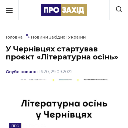
Перейти
до
РУБРИКИ
вмісту
Економіка
»
Головна
Новини Західної України
Здоров’я
У Чернівцях стартував
проєкт «Літературна осінь»
Культура
Освіта
Опубліковано:
16:20, 29.09.2022
Події
Політика
Соціум
Спорт
КУЛЬТУРА