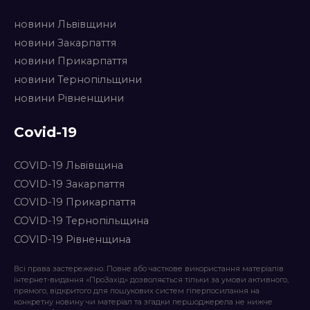
новини Львівщини
новини Закарпаття
новини Прикарпаття
новини Тернопільщини
новини Рівненщини
Covid-19
COVID-19 Львівщина
COVID-19 Закарпаття
COVID-19 Прикарпаття
COVID-19 Тернопільщина
COVID-19 Рівненщина
Всі права застережено. Повне або часткове використання матеріалів
інтернет-видання «ПроЗахід» дозволяється тільки за умови активного,
прямого, відкритого для пошукових систем гіперпосилання на
конкретну новину чи матеріал та згадки першоджерела не нижче