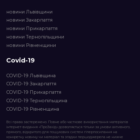
новини Львівщини
новини Закарпаття
новини Прикарпаття
новини Тернопільщини
новини Рівненщини
Covid-19
COVID-19 Львівщина
COVID-19 Закарпаття
COVID-19 Прикарпаття
COVID-19 Тернопільщина
COVID-19 Рівненщина
Всі права застережено. Повне або часткове використання матеріалів
інтернет-видання «ПроЗахід» дозволяється тільки за умови активного,
прямого, відкритого для пошукових систем гіперпосилання на
конкретну новину чи матеріал та згадки першоджерела не нижче