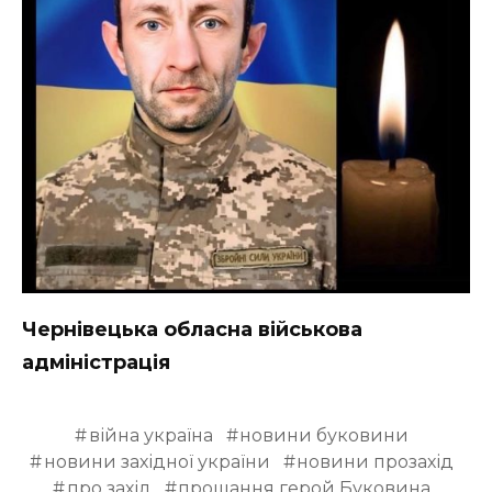
ВІДЕО
Чернівецька обласна військова
адміністрація
війна україна
новини буковини
новини західної україни
новини прозахід
про захід
прощання герой Буковина