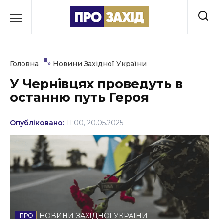
Перейти
до
РУБРИКИ
вмісту
Економіка
»
Головна
Новини Західної України
Здоров’я
У Чернівцях проведуть в
останню путь Героя
Культура
Освіта
Опубліковано:
11:00, 20.05.2025
Події
Політика
Соціум
Спорт
НОВИНИ ЗАХІДНОЇ УКРАЇНИ