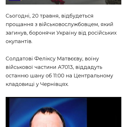
Стиль життя
Сьогодні, 20 травня, відбудеться
Втрачений Ужгород
прощання з військовослужбовцем, який
Втрачений Ужгород (відеоверсія)
загинув, боронячи Україну від російських
окупантів.
Солдатові Феліксу Матвєєву, воїну
ЗАКАРПАТСЬКІ НОВИНИ
військової частини А7013, віддадуть
останню шану об 11:00 на Центральному
НОВИНИ ЗАХІДНОЇ УКРАЇНИ
кладовищі у Чернівцях.
ФОТО