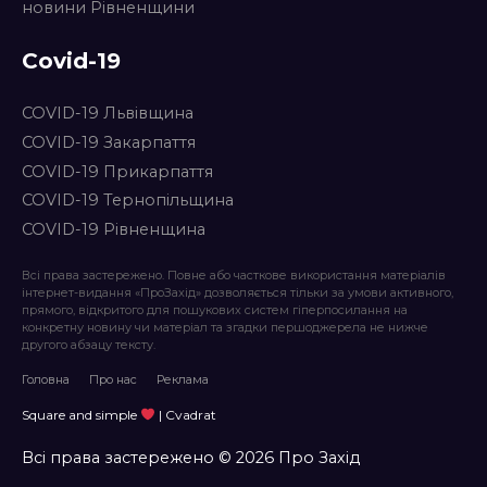
новини Рівненщини
Covid-19
COVID-19 Львівщина
COVID-19 Закарпаття
COVID-19 Прикарпаття
COVID-19 Тернопільщина
COVID-19 Рівненщина
Всі права застережено. Повне або часткове використання матеріалів
інтернет-видання «ПроЗахід» дозволяється тільки за умови активного,
прямого, відкритого для пошукових систем гіперпосилання на
конкретну новину чи матеріал та згадки першоджерела не нижче
другого абзацу тексту.
Головна
Про нас
Реклама
Square and simple
| Cvadrat
Всі права застережено © 2026 Про Захід