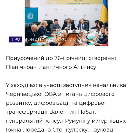
Стиль життя
Втрачений Ужгород
Втрачений Ужгород (відеоверсія)
НОВИНИ ЗАХІДНОЇ УКРАЇНИ
Приурочений до 76-ї річниці створення
ЗАКАРПАТСЬКІ НОВИНИ
Північноантлантичного Альянсу
У заході взяв участь заступник начальника
НОВИНИ ЗАХІДНОЇ УКРАЇНИ
Чернівецької ОВА з питань цифрового
розвитку, цифровізації та цифрової
трансформації Валентин Пабат,
ФОТО
генеральний консул Румунії у м.Чернівцях
Ірина Лоредана Стенкулеску, науковці