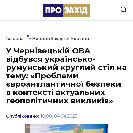
Перейти
до
РУБРИКИ
вмісту
Економіка
»
Головна
Новини Західної України
Здоров’я
У Чернівецькій ОВА
відбувся українсько-
Культура
румунський круглий стіл на
Освіта
тему: «Проблеми
євроантлантичної безпеки
Події
в контексті актуальних
геополітичних викликів»
Політика
Соціум
Опубліковано:
18:00, 04.04.2025
Спорт