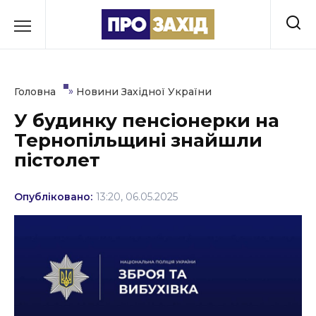
Перейти
до
РУБРИКИ
вмісту
Економіка
»
Головна
Новини Західної України
Здоров’я
У будинку пенсіонерки на
Тернопільщині знайшли
Культура
пістолет
Освіта
Опубліковано:
13:20, 06.05.2025
Події
Політика
Соціум
Спорт