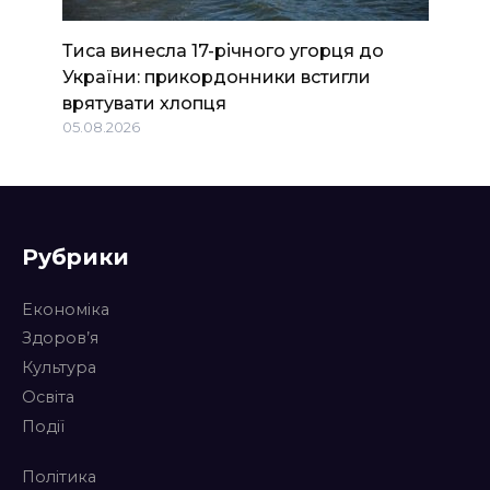
Тиса винесла 17-річного угорця до
України: прикордонники встигли
врятувати хлопця
05.08.2026
Рубрики
Економіка
Здоров’я
Культура
Освіта
Події
Політика