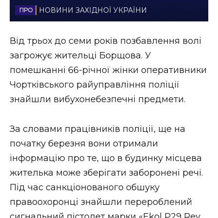
НОВИНИ ЗАХІДНОЇ УКРАЇНИ
Стиль життя
Втрачений Ужгород
Від трьох до семи років позбавлення волі
загрожує жительці Борщова. У
Втрачений Ужгород (відеоверсія)
помешканні 66-річної жінки оперативники
Чортківського райуправління поліції
знайшли вибухонебезпечні предмети.
ЗАКАРПАТСЬКІ НОВИНИ
За словами працівників поліції, ще на
початку березня вони отримали
НОВИНИ ЗАХІДНОЇ УКРАЇНИ
інформацію про те, що в будинку місцева
жителька може зберігати заборонені речі.
ФОТО
Під час санкціонованого обшуку
правоохоронці знайшли перероблений
сигнальний пістолет марки «Ekol P29 Rev