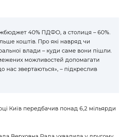
ржбюджет 40% ПДФО, а столиця – 60%.
льше коштів. Про які навряд чи
ральної влади – куди саме вони пішли.
бмежених можливостей допомагати
до нас звертаються», – підкреслив
оці Київ передбачив понад 6,2 мільярди
ада Верховна Рада ухвалила у другому