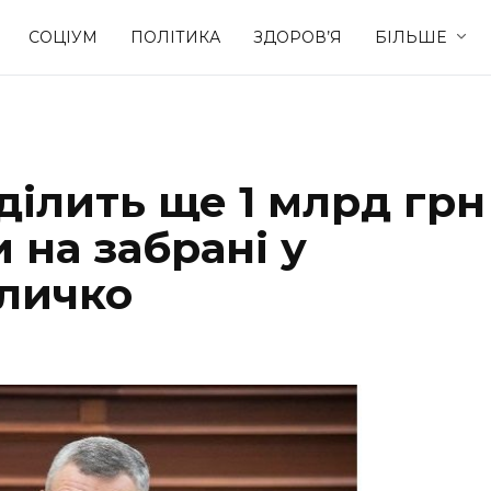
СОЦІУМ
ПОЛІТИКА
ЗДОРОВ’Я
БІЛЬШЕ
Культура
Освіта
иділить ще 1 млрд грн
Спорт
Стиль житт
 на забрані у
Кличко