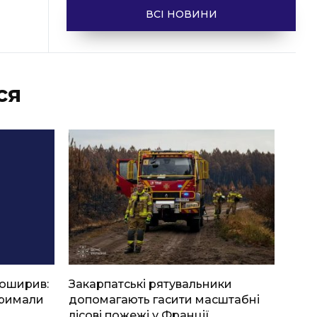
ВСІ НОВИНИ
ся
боширив:
Закарпатські рятувальники
тримали
допомагають гасити масштабні
лісові пожежі у Франції