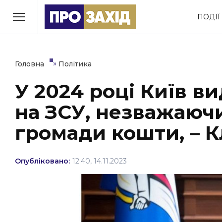
Перейти
ПОДІЇ
до
РУБРИКИ
вмісту
Економіка
Здоров’я
»
Головна
Політика
У 2024 році Київ в
Політика
Соціум
на ЗСУ, незважаючи
Втрачений Ужгород
(відеоверсія)
громади кошти, – 
Опубліковано:
12:40, 14.11.2023
ЗАКАРПАТСЬКІ НОВИНИ