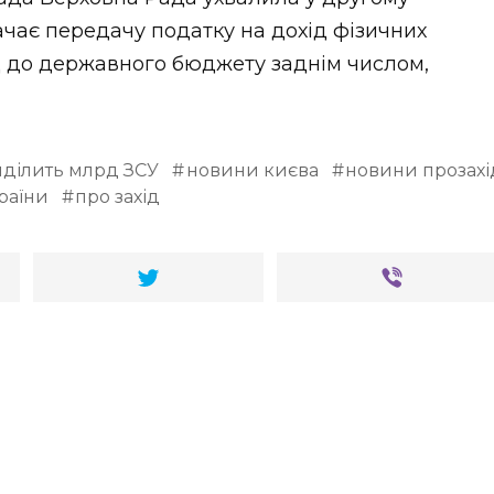
ачає передачу податку на дохід фізичних
ад до державного бюджету заднім числом,
иділить млрд ЗСУ
новини києва
новини прозахі
раїни
про захід