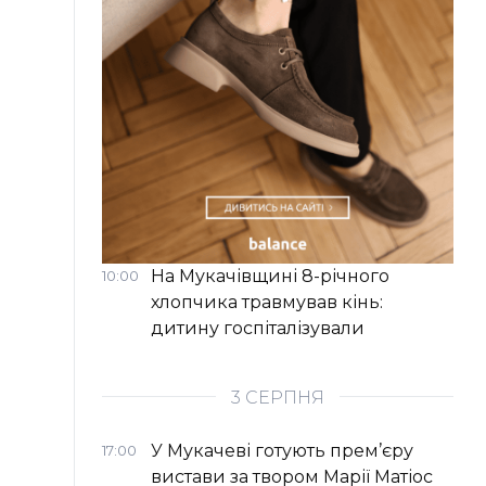
На Мукачівщині 8-річного
10:00
хлопчика травмував кінь:
дитину госпіталізували
3 СЕРПНЯ
У Мукачеві готують прем’єру
17:00
вистави за твором Марії Матіос