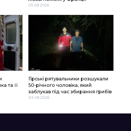
05.08.2026
м
Гірські рятувальники розшукали
ка та її
50-річного чоловіка, який
заблукав під час збирання грибів
03.08.2026