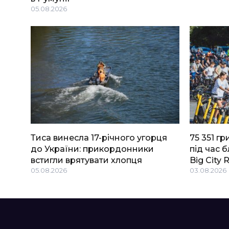
05.08.2026
Тиса винесла 17-річного угорця
75 351 г
до України: прикордонники
під час 
встигли врятувати хлопця
Big Сity 
05.08.2026
03.08.2026