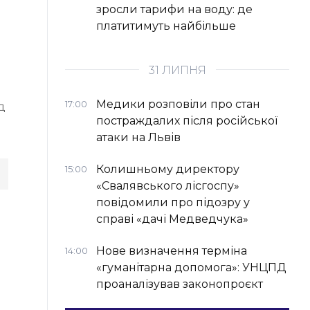
зросли тарифи на воду: де
платитимуть найбільше
31 ЛИПНЯ
Медики розповіли про стан
17:00
д
постраждалих після російської
атаки на Львів
Колишньому директору
15:00
«Свалявського лісгоспу»
повідомили про підозру у
справі «дачі Медведчука»
Нове визначення терміна
14:00
«гуманітарна допомога»: УНЦПД
проаналізував законопроєкт