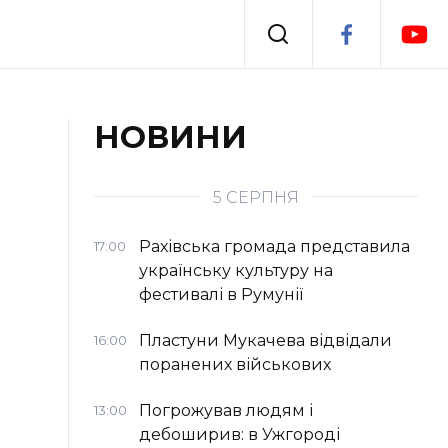
Події
НОВИНИ
я
Втрачений Ужгород
5 СЕРПНЯ
Рахівська громада представила
17:00
українську культуру на
фестивалі в Румунії
Пластуни Мукачева відвідали
16:00
поранених військових
Погрожував людям і
13:00
дебоширив: в Ужгороді