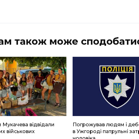
ам також може сподобати
 Мукачева відвідали
Погрожував людям і де
х військових
в Ужгороді патрульні за
чоловіка