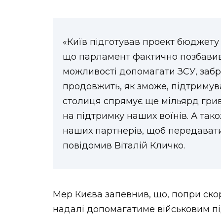
«Київ підготував проект бюджету 
що парламент фактично позбавив
можливості допомагати ЗСУ, заб
продовжить, як зможе, підтримува
столиця спрямує ще мільярд гри
на підтримку наших воїнів. А та
наших партнерів, щоб передавати
повідомив Віталій Кличко.
Мер Києва запевнив, що, попри ско
надалі допомагатиме військовим під