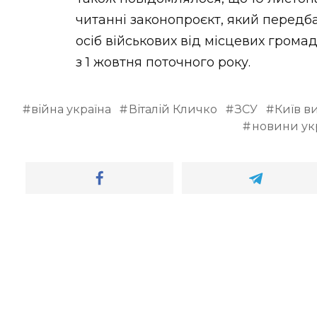
читанні законопроєкт, який передб
осіб військових від місцевих гром
з 1 жовтня поточного року.
війна україна
Віталій Кличко
ЗСУ
Київ в
новини ук