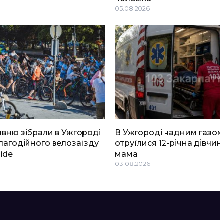
05.08.2026
ривню зібрали в Ужгороді
В Ужгороді чадним газо
благодійного велозаїзду
отруїлися 12-річна дівчин
Ride
мама
03.08.2026