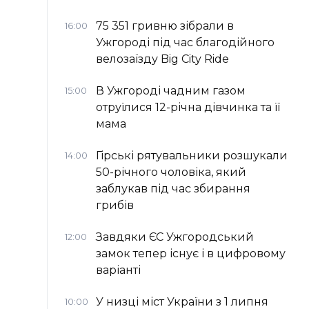
75 351 гривню зібрали в
16:00
Ужгороді під час благодійного
велозаїзду Big Сity Ride
В Ужгороді чадним газом
15:00
отруїлися 12-річна дівчинка та її
мама
Гірські рятувальники розшукали
14:00
50-річного чоловіка, який
заблукав під час збирання
грибів
Завдяки ЄС Ужгородський
12:00
замок тепер існує і в цифровому
варіанті
У низці міст України з 1 липня
10:00