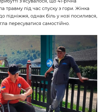
рибутті з’ясувалося, що 41-річна
а травму під час спуску з гори. Жінка
о підніжжя, однак біль у нозі посилився,
огла пересуватися самостійно.