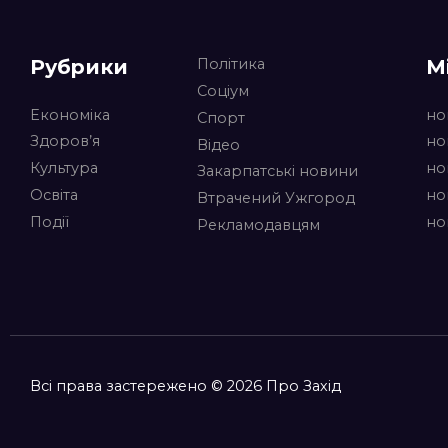
Рубрики
М
Політика
Соціум
Економіка
но
Спорт
Здоров’я
но
Відео
Культура
но
Закарпатські новини
Освіта
но
Втрачений Ужгород
Події
но
Рекламодавцям
Всі права застережено © 2026 Про Захід