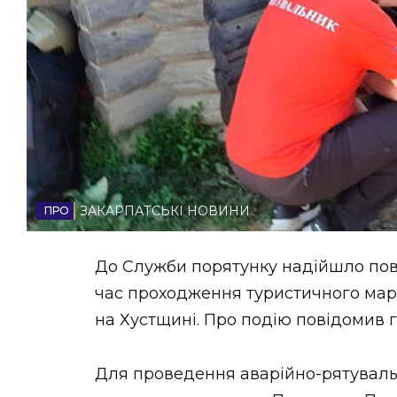
НОВИНИ ЗАХІДНОЇ УКРАЇНИ
ФОТО
ВІДЕО
ЗАКАРПАТСЬКІ НОВИНИ
До Служби порятунку надійшло пов
час проходження туристичного марш
на Хустщині. Про подію повідомив г
Для проведення аварійно-рятувальн