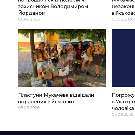
захисником Володимиром
незаконн
Йорданом
військов
06.08.2026
06.08.2026
Пластуни Мукачева відвідали
Погрожу
поранених військових
в Ужгоро
05.08.2026
чоловіка
05.08.2026