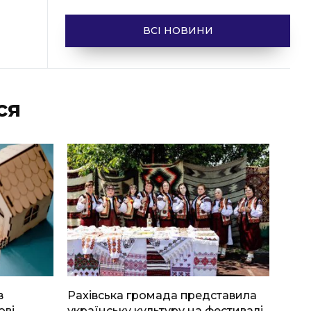
ВСІ НОВИНИ
ся
в
Рахівська громада представила
ові
українську культуру на фестивалі