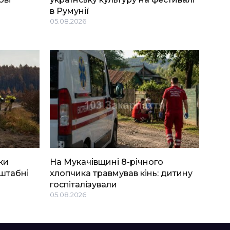
в Румунії
05.08.2026
ки
На Мукачівщині 8-річного
штабні
хлопчика травмував кінь: дитину
госпіталізували
05.08.2026