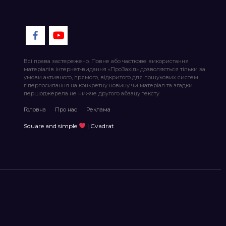
Всі права застережено. Повне або часткове використання
матеріалів інтернет-видання «ПроЗахід» дозволяється тільки за
умови активного, прямого, відкритого для пошукових систем
гіперпосилання на конкретну новину чи матеріал та згадки
першоджерела не нижче другого абзацу тексту.
Головна
Про нас
Реклама
Square and simple
| Cvadrat