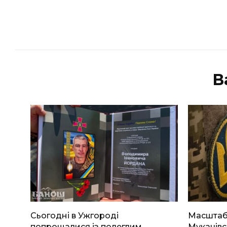
В
Сьогодні в Ужгороді
Масштабн
попрощалися із полеглим
Мукачівс