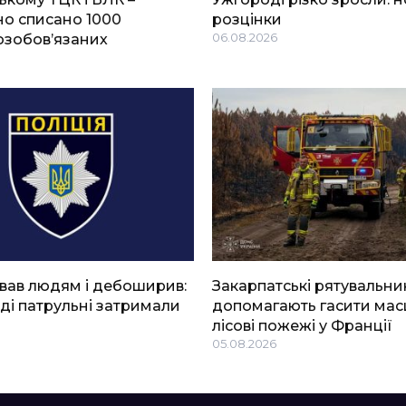
о списано 1000
розцінки
озобов’язаних
06.08.2026
вав людям і дебоширив:
Закарпатські рятувальни
ді патрульні затримали
допомагають гасити мас
лісові пожежі у Франції
05.08.2026