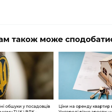
ам також може сподобати
і обшуки у посадовців
Ціни на оренду квартир 
ькому ТЦК і ВЛК –
Ужгороді різко зросли: н