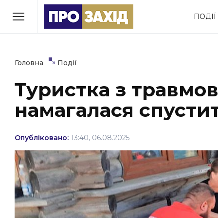
Перейти
ПОДІЇ
до
РУБРИКИ
вмісту
Економіка
Здоров’я
»
Головна
Події
Туристка з травмо
Політика
Соціум
намагалася спустит
Втрачений Ужгород
(відеоверсія)
Опубліковано:
13:40, 06.08.2025
ЗАКАРПАТСЬКІ НОВИНИ