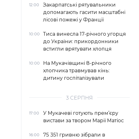
Закарпатські рятувальники
12:00
допомагають гасити масштабні
лісові пожежі у Франції
Тиса винесла 17-річного угорця
10:00
до України: прикордонники
встигли врятувати хлопця
На Мукачівщині 8-річного
10:00
хлопчика травмував кінь:
дитину госпіталізували
3 СЕРПНЯ
У Мукачеві готують прем’єру
17:00
вистави за твором Марії Матіос
75 351 гривню зібрали в
16:00