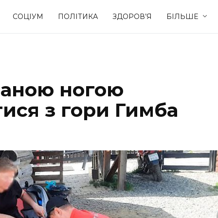
СОЦІУМ
ПОЛІТИКА
ЗДОРОВ’Я
БІЛЬШЕ
Культура
Освіта
ваною ногою
Спорт
Стиль житт
ися з гори Гимба