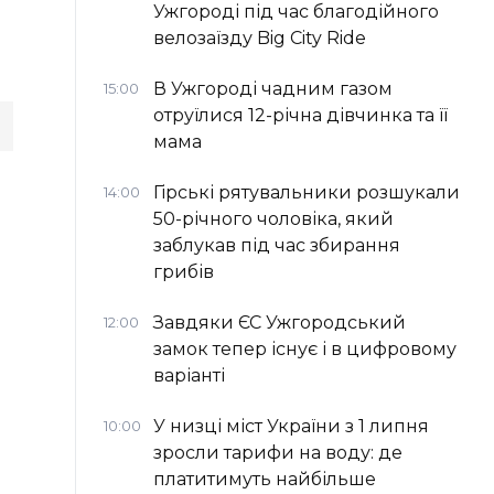
Ужгороді під час благодійного
велозаїзду Big Сity Ride
В Ужгороді чадним газом
15:00
отруїлися 12-річна дівчинка та її
мама
Гірські рятувальники розшукали
14:00
50-річного чоловіка, який
заблукав під час збирання
грибів
Завдяки ЄС Ужгородський
12:00
замок тепер існує і в цифровому
варіанті
У низці міст України з 1 липня
10:00
зросли тарифи на воду: де
платитимуть найбільше