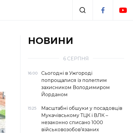
Події
НОВИНИ
я
Втрачений Ужгород
6 СЕРПНЯ
Сьогодні в Ужгороді
16:00
попрощалися із полеглим
захисником Володимиром
Йорданом
Масштабні обшуки у посадовців
15:25
Мукачівському ТЦК і ВЛК –
незаконно списано 1000
військовозобов’язаних