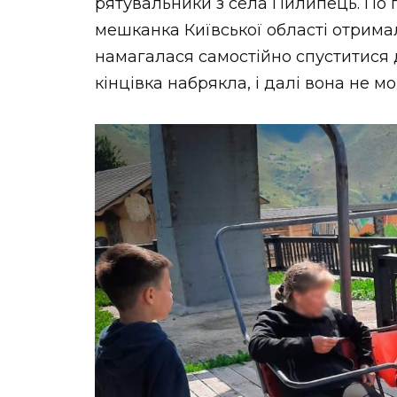
рятувальники з села Пилипець. По п
мешканка Київської області отримал
намагалася самостійно спуститися д
кінцівка набрякла, і далі вона не м