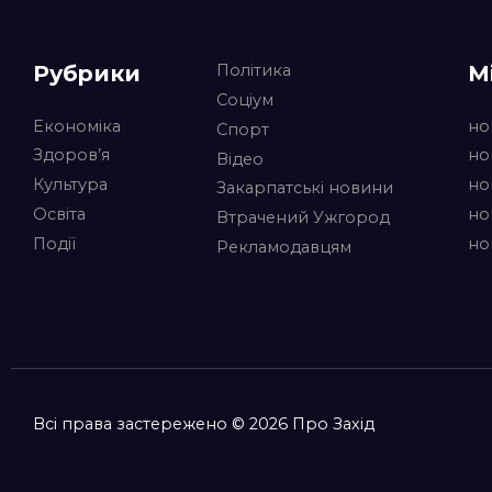
Рубрики
М
Політика
Соціум
Економіка
но
Спорт
Здоров’я
но
Відео
Культура
но
Закарпатські новини
Освіта
но
Втрачений Ужгород
Події
но
Рекламодавцям
Всі права застережено © 2026 Про Захід