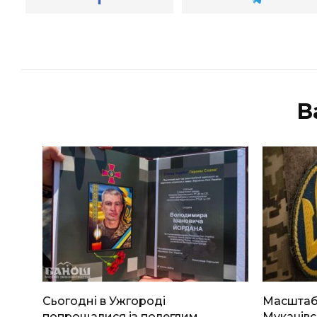
В
Сьогодні в Ужгороді
Масштабн
попрощалися із полеглим
Мукачівс