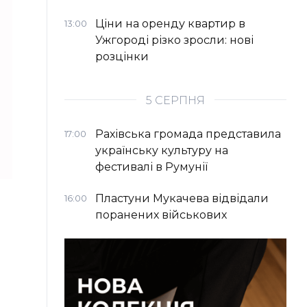
Ціни на оренду квартир в
13:00
Ужгороді різко зросли: нові
розцінки
5 СЕРПНЯ
Рахівська громада представила
17:00
українську культуру на
фестивалі в Румунії
Пластуни Мукачева відвідали
16:00
поранених військових