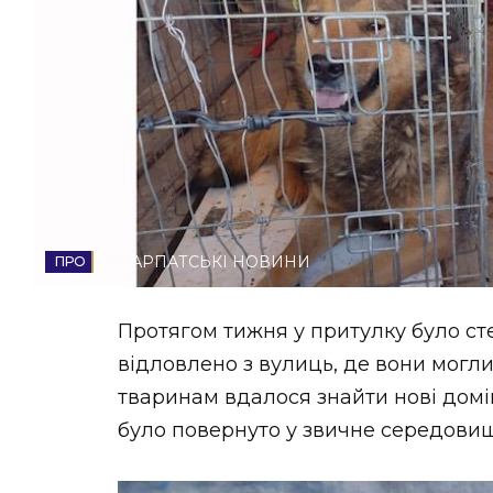
НОВИНИ ЗАХІДНОЇ УКРАЇНИ
ФОТО
ВІДЕО
ЗАКАРПАТСЬКІ НОВИНИ
Протягом тижня у притулку було сте
відловлено з вулиць, де вони могл
тваринам вдалося знайти нові домів
було повернуто у звичне середовищ