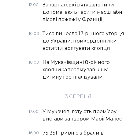
Закарпатські рятувальники
12:00
допомагають гасити масштабні
лісові пожежі у Франції
Тиса винесла 17-річного угорця
10:00
до України: прикордонники
встигли врятувати хлопця
На Мукачівщині 8-річного
10:00
хлопчика травмував кінь:
дитину госпіталізували
3 СЕРПНЯ
У Мукачеві готують прем’єру
17:00
вистави за твором Марії Матіос
75 351 гривню зібрали в
16:00