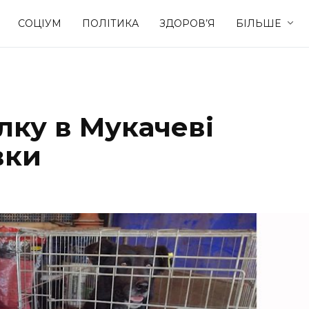
СОЦІУМ
ПОЛІТИКА
ЗДОРОВ’Я
БІЛЬШЕ
Культура
Освіта
лку в Мукачеві
Спорт
Стиль житт
вки