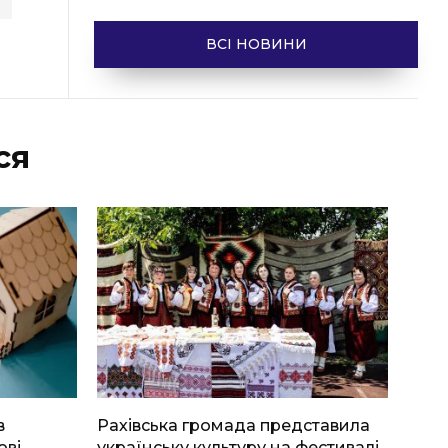
ВСІ НОВИНИ
ся
в
Рахівська громада представила
ові
українську культуру на фестивалі