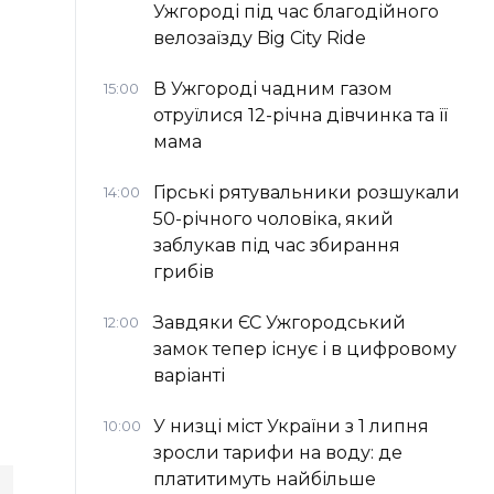
Ужгороді під час благодійного
велозаїзду Big Сity Ride
В Ужгороді чадним газом
15:00
отруїлися 12-річна дівчинка та її
мама
Гірські рятувальники розшукали
14:00
50-річного чоловіка, який
заблукав під час збирання
грибів
Завдяки ЄС Ужгородський
12:00
замок тепер існує і в цифровому
варіанті
У низці міст України з 1 липня
10:00
зросли тарифи на воду: де
платитимуть найбільше