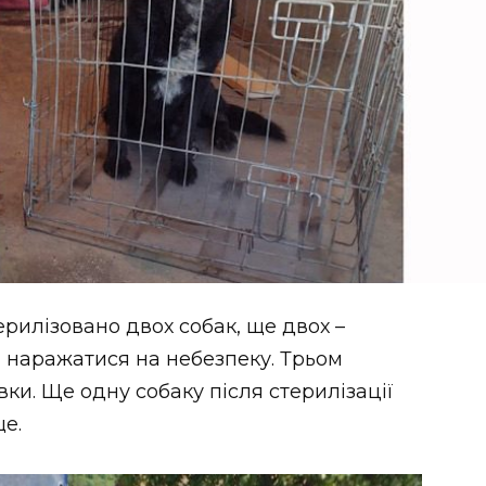
рилізовано двох собак, ще двох –
и наражатися на небезпеку. Трьом
ки. Ще одну собаку після стерилізації
е.