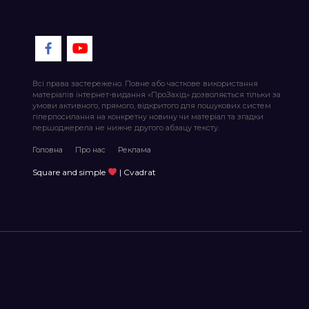
Всі права застережено. Повне або часткове використання
матеріалів інтернет-видання «ПроЗахід» дозволяється тільки за
умови активного, прямого, відкритого для пошукових систем
гіперпосилання на конкретну новину чи матеріал та згадки
першоджерела не нижче другого абзацу тексту.
Головна
Про нас
Реклама
Square and simple
| Cvadrat