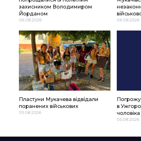
захисником Володимиром
незаконн
Йорданом
військов
06.08.2026
06.08.2026
Пластуни Мукачева відвідали
Погрожу
поранених військових
в Ужгоро
05.08.2026
чоловіка
05.08.2026