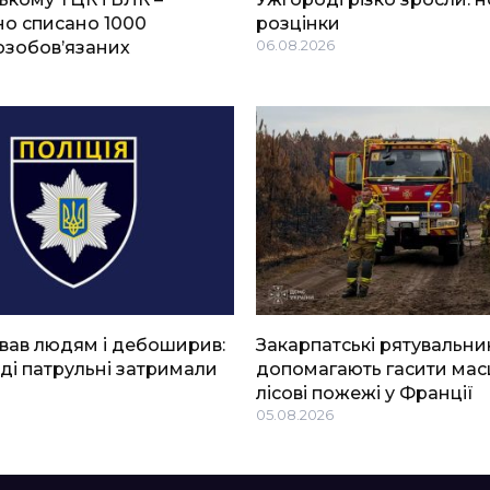
о списано 1000
розцінки
озобов’язаних
06.08.2026
вав людям і дебоширив:
Закарпатські рятувальни
ді патрульні затримали
допомагають гасити мас
лісові пожежі у Франції
05.08.2026