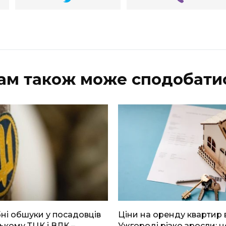
ам також може сподобати
і обшуки у посадовців
Ціни на оренду квартир 
ькому ТЦК і ВЛК –
Ужгороді різко зросли: н