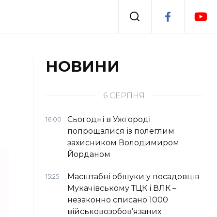
Події
НОВИНИ
я
Втрачений Ужгород
6 СЕРПНЯ
Сьогодні в Ужгороді
16:00
попрощалися із полеглим
захисником Володимиром
Йорданом
Масштабні обшуки у посадовців
15:25
Мукачівському ТЦК і ВЛК –
незаконно списано 1000
військовозобов’язаних