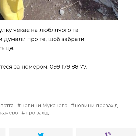
улку чекає на люблячого та
и думали про те, щоб забрати
ь це.
ся за номером: 099 179 88 77.
паття
новини Мукачева
новини прозахід
укачево
про захід