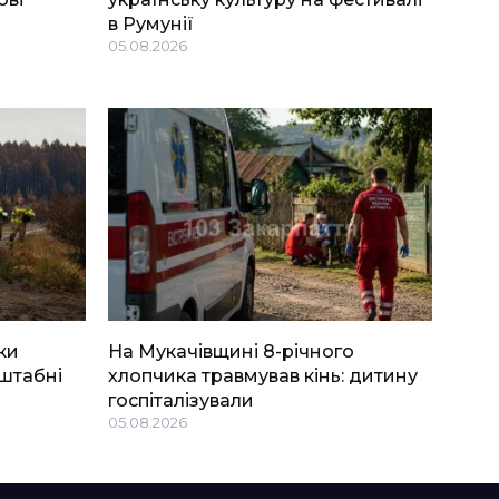
в Румунії
05.08.2026
ки
На Мукачівщині 8-річного
штабні
хлопчика травмував кінь: дитину
госпіталізували
05.08.2026