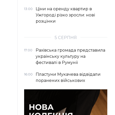
Ціни на оренду квартир в
13:00
Ужгороді різко зросли: нові
розцінки
5 СЕРПНЯ
Рахівська громада представила
17:00
українську культуру на
фестивалі в Румунії
Пластуни Мукачева відвідали
16:00
поранених військових