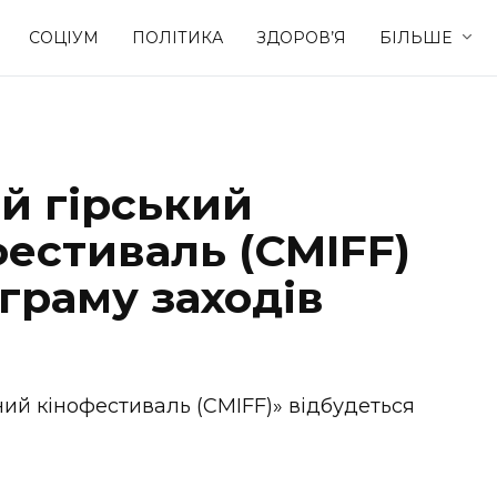
СОЦІУМ
ПОЛІТИКА
ЗДОРОВ’Я
БІЛЬШЕ
Культура
Освіта
й гірський
Спорт
Стиль житт
естиваль (CMIFF)
граму заходів
ний кінофестиваль (CMIFF)» відбудеться