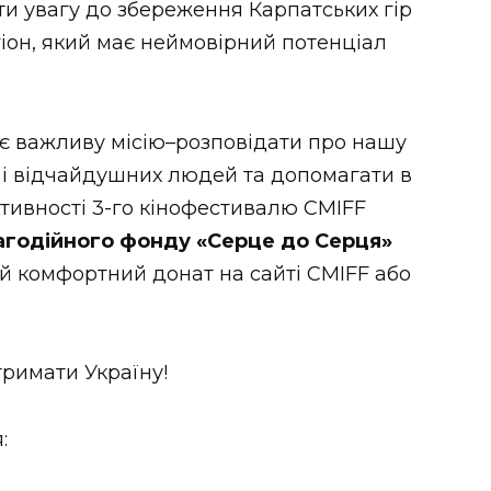
ти увагу до збереження Карпатських гір
іон, який має неймовірний потенціал
є важливу місію–розповідати про нашу
х і відчайдушних людей та допомагати в
активності 3-го кінофестивалю CMIFF
лагодійного фонду «Серце до Серця»
й комфортний донат на сайті CMIFF або
тримати Україну!
: