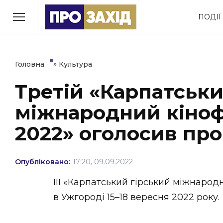
Перейти
ПОДІЇ
до
РУБРИКИ
вмісту
Економіка
Здоров’я
»
Головна
Культура
Третій «Карпатськи
Політика
Соціум
міжнародний кіноф
Втрачений Ужгород
(відеоверсія)
2022» оголосив про
Опубліковано:
17:20, 09.09.2022
ЗАКАРПАТСЬКІ НОВИНИ
ІІІ «Карпатський гірський міжнарод
в Ужгороді 15–18 вересня 2022 року.