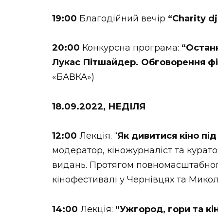
19:00
Благодійний вечір
“Сharity d
20:00
Конкурсна програма:
“Останн
Лукас Пітшайдер. Обговорення ф
«БАВКА»)
18.09.2022, НЕДІЛЯ
12:00
Лекція. “
Як дивитися кіно під
модератор, кіножурналіст та курато
видань. Протягом повномасштабног
кінофестивалі у Чернівцях та Микола
14:00
Лекція:
“Ужгород, гори та кі