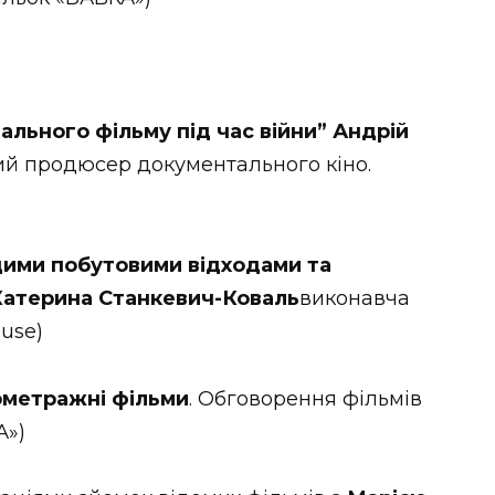
льного фільму під час війни” Андрій
ий продюсер документального кіно.
ими побутовими відходами та
 Катерина Станкевич-Коваль
виконавча
ouse)
ометражні фільми
. Обговорення фільмів
А»)