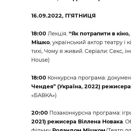
16.09.2022, П’ЯТНИЦЯ
18:00
Лекція.
“Як потрапити в кіно
Мішко
, український актор театру і
тихі, Чому я живий. Серіали: Секс, і
House)
18:00
Конкурсна програма: докумен
Чендея” (Україна, 2022) режисера
«БАВКА»)
20:00
Позаконкурсна програма: іг
2021) режисера Віллена Новака
. 
фільму
Роландом Мішком
.(Театр 