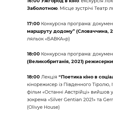
16:00
Ужгород в кіно
: екскурсія л
Заболотною
. Місце зустрічі Театр 
17:00
Конкурсна програма: докуме
маршруту додому” (Словаччина, 2
ляльок «БАВКА»р)
18:00
Конкурсна програма: докуме
(Великобританія, 2021) режисерки
18:00
Лекція
“Поетика кіно в соці
кінорежисер із Південного Тіролю,
фільм «Останні Австрійці» вийшов у
зокрема «Silver Gentian 2021» та G
(Olivye House)