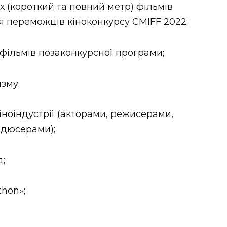
х (короткий та повний метр) фільмів
 переможців кіноконкурсу CMIFF 2022;
 фільмів позаконкурсної програми;
изму;
кіноіндустрії (акторами, режисерами,
одюсерами);
д;
thon»;