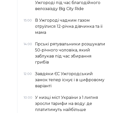
Ужгороді під час благодійного
велозаїзду Big Сity Ride
В Ужгороді чадним газом
15:00
отруїлися 12-річна дівчинка та її
мама
Гірські рятувальники розшукали
14:00
50-річного чоловіка, який
заблукав під час збирання
грибів
Завдяки ЄС Ужгородський
12:00
замок тепер існує і в цифровому
варіанті
У низці міст України з 1 липня
10:00
зросли тарифи на воду: де
платитимуть найбільше