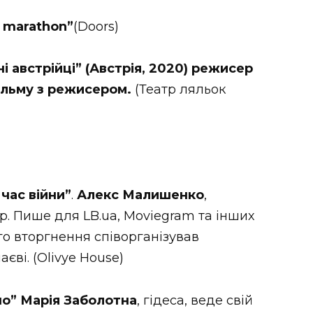
j marathon”
(Doors)
і австрійці” (Австрія, 2020) режисер
ільму з режисером.
(Театр ляльок
 час війни”
.
Алекс Малишенко
,
р. Пише для LB.ua, Moviegram та інших
о вторгнення співорганізував
єві. (Olivye House)
но” Марія Заболотна
, гідеса, веде свій