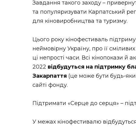
Завдання такого заходу – приверну
НОВИНИ ЗАХІДНОЇ УКРАЇНИ
та популяризувати Карпатський рег
для кіновиробництва та туризму.
ФОТО
Цього року кінофестиваль підтриму
неймовірну Україну, про її сміливи
ці непрості часи. Всі кінопокази й 
2022
відбудуться на підтримку б
ВІДЕО
Закарпаття
(це може бути будь-яки
сайті фонду.
Підтримати «Серце до серця» – під
У межах кінофестивалю відбудуться