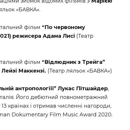
окаціями зйомок відомих фільмів з
Марією
ляльок «БАВКА».
нтальний фільм
“По червоному
021) режисера Адама Лисі
(Театр
нтальний фільм
“Відлюдник з Трейга”
 Лейзі Маккензі.
(Театр ляльок «БАВКА»)
альній антропологіїі” Лукас Пітшайдер
,
 Італія. Його дебютний повнометражний
 13 країнах і отримав численні нагороди,
erman Dokumentary Film Music Award 2020.