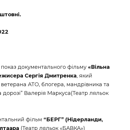
оштовні.
022
 показ документального фільму
«Вільна
режисера Сергія Дмитренка
, який
 ветерана АТО, блогера, мандрівника та
а дорозі” Валерія Маркуса(Театр ляльок
нтальний фільм
“БЕРГ” (Нідерланди,
Олтаара
(Театр ляльок «БАВКА»)