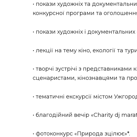
• покази художніх та документальни
конкурсної програми та оголошення
• покази художніх і документальних
• лекції на тему кіно, екології та тур
• творчі зустрічі з представниками 
сценаристами, кінознавцями та пр
• тематичні екскурсії містом Ужгоро
• благодійний вечір «Сharity dj mara
• фотоконкурс «Природа зцілює»*.