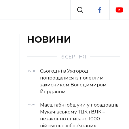
Події
НОВИНИ
я
Втрачений Ужгород
6 СЕРПНЯ
Сьогодні в Ужгороді
16:00
попрощалися із полеглим
захисником Володимиром
Йорданом
Масштабні обшуки у посадовців
15:25
Мукачівському ТЦК і ВЛК –
незаконно списано 1000
військовозобов’язаних