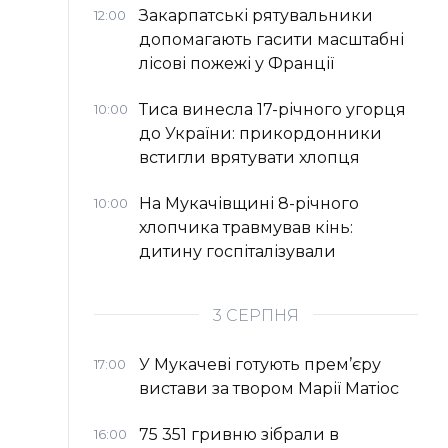
Закарпатські рятувальники
12:00
допомагають гасити масштабні
лісові пожежі у Франції
Тиса винесла 17-річного угорця
10:00
до України: прикордонники
встигли врятувати хлопця
На Мукачівщині 8-річного
10:00
хлопчика травмував кінь:
дитину госпіталізували
3 СЕРПНЯ
У Мукачеві готують прем’єру
17:00
вистави за твором Марії Матіос
75 351 гривню зібрали в
16:00