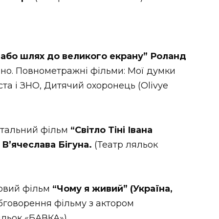
, або шлях до великого екрану” Роланд
 кіно. Повнометражні фільми: Мої думки
нста і ЗНО, Дитячий охоронець (Olivye
тальний фільм
“Світло Тіні Івана
 В’ячеслава Бігуна.
(Театр ляльок
ровий фільм
“Чому я живий” (Україна,
Обговорення фільму з актором
ляльок «БАВКА»)