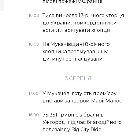
лісові пожежі у Франції
Тиса винесла 17-річного угорця
10:00
до України: прикордонники
встигли врятувати хлопця
На Мукачівщині 8-річного
10:00
хлопчика травмував кінь:
дитину госпіталізували
3 СЕРПНЯ
У Мукачеві готують прем’єру
17:00
вистави за твором Марії Матіос
75 351 гривню зібрали в
16:00
Ужгороді під час благодійного
велозаїзду Big Сity Ride