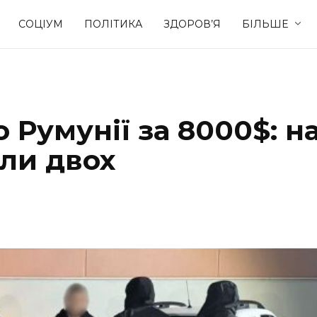
СОЦІУМ
ПОЛІТИКА
ЗДОРОВ’Я
БІЛЬШЕ
Культура
Освіта
 Румунії за 8000$: н
Спорт
Стиль житт
али двох