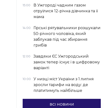
В Ужгороді чадним газом
15:00
отруїлися 12-річна дівчинка та її
мама
Гірські рятувальники розшукали
14:00
50-річного чоловіка, який
заблукав під час збирання
грибів
Завдяки ЄС Ужгородський
12:00
замок тепер існує і в цифровому
варіанті
У низці міст України з 1 липня
10:00
зросли тарифи на воду: де
платитимуть найбільше
ВСІ НОВИНИ