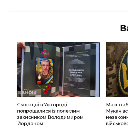
В
Сьогодні в Ужгороді
Масштабн
попрощалися із полеглим
Мукачівс
захисником Володимиром
незаконн
Йорданом
військов