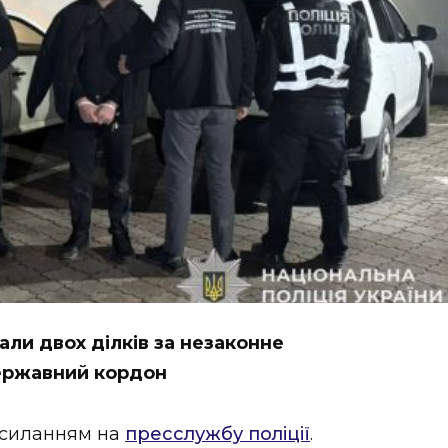
али двох ділків за незаконне
державний кордон
осиланням на
пресслужбу поліції
.