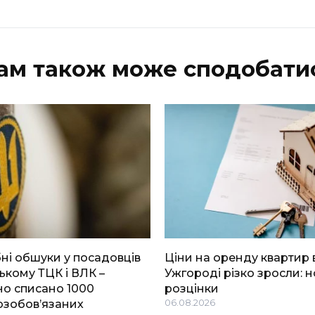
ам також може сподобати
і обшуки у посадовців
Ціни на оренду квартир 
ькому ТЦК і ВЛК –
Ужгороді різко зросли: н
о списано 1000
розцінки
озобов’язаних
06.08.2026