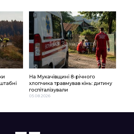
ки
На Мукачівщині 8-річного
штабні
хлопчика травмував кінь: дитину
госпіталізували
05.08.2026