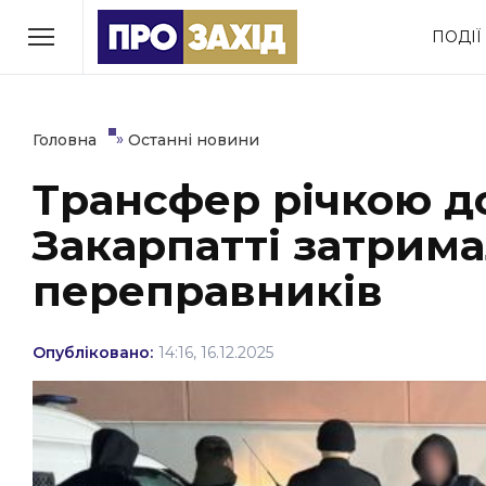
Перейти
ПОДІЇ
до
РУБРИКИ
вмісту
Економіка
Здоров’я
»
Головна
Останні новини
Трансфер річкою до
Політика
Соціум
Закарпатті затрим
Втрачений Ужгород
(відеоверсія)
переправників
Опубліковано:
14:16, 16.12.2025
ЗАКАРПАТСЬКІ НОВИНИ