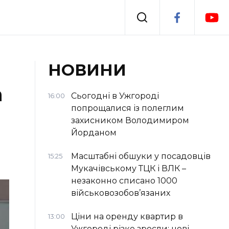
Події
НОВИНИ
а
я
Втрачений Ужгород
Сьогодні в Ужгороді
16:00
попрощалися із полеглим
захисником Володимиром
Йорданом
Масштабні обшуки у посадовців
15:25
Мукачівському ТЦК і ВЛК –
незаконно списано 1000
військовозобов’язаних
Ціни на оренду квартир в
13:00
Ужгороді різко зросли: нові