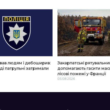
вав людям і дебоширив:
Закарпатські рятувальни
ді патрульні затримали
допомагають гасити мас
лісові пожежі у Франції
05.08.2026