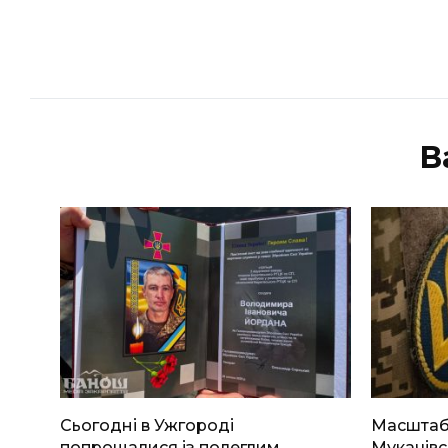
В
Сьогодні в Ужгороді
Масштабн
попрощалися із полеглим
Мукачівс