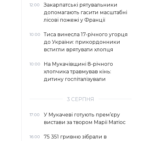
Закарпатські рятувальники
12:00
допомагають гасити масштабні
лісові пожежі у Франції
Тиса винесла 17-річного угорця
10:00
до України: прикордонники
встигли врятувати хлопця
На Мукачівщині 8-річного
10:00
хлопчика травмував кінь:
дитину госпіталізували
3 СЕРПНЯ
У Мукачеві готують прем’єру
17:00
вистави за твором Марії Матіос
75 351 гривню зібрали в
16:00