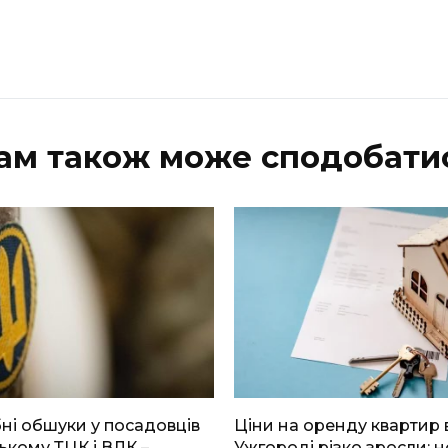
ам також може сподобати
і обшуки у посадовців
Ціни на оренду квартир 
ькому ТЦК і ВЛК –
Ужгороді різко зросли: н