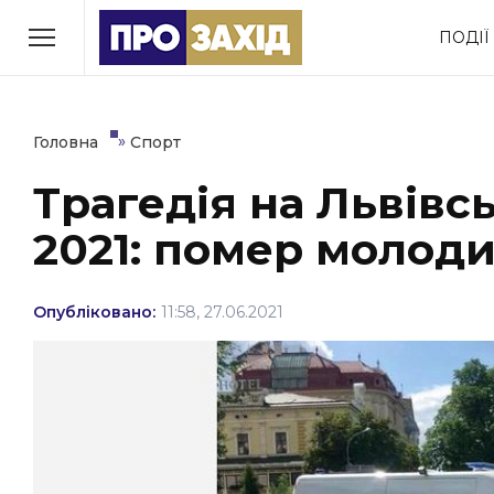
Перейти
ПОДІЇ
до
РУБРИКИ
вмісту
Економіка
Здоров’я
»
Головна
Спорт
Трагедія на Львівс
Політика
Соціум
2021: помер молоди
Втрачений Ужгород
(відеоверсія)
Опубліковано:
11:58, 27.06.2021
ЗАКАРПАТСЬКІ НОВИНИ