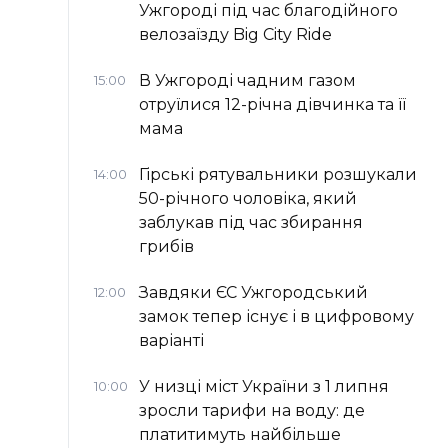
Ужгороді під час благодійного
велозаїзду Big Сity Ride
В Ужгороді чадним газом
15:00
отруїлися 12-річна дівчинка та її
мама
Гірські рятувальники розшукали
14:00
50-річного чоловіка, який
заблукав під час збирання
грибів
Завдяки ЄС Ужгородський
12:00
замок тепер існує і в цифровому
варіанті
У низці міст України з 1 липня
10:00
зросли тарифи на воду: де
платитимуть найбільше