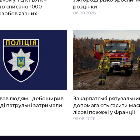
о списано 1000
розцінки
озобов’язаних
06.08.2026
вав людям і дебоширив:
Закарпатські рятувальни
ді патрульні затримали
допомагають гасити мас
лісові пожежі у Франції
05.08.2026