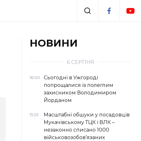
Події
НОВИНИ
я
Втрачений Ужгород
6 СЕРПНЯ
Сьогодні в Ужгороді
16:00
попрощалися із полеглим
захисником Володимиром
Йорданом
Масштабні обшуки у посадовців
15:25
Мукачівському ТЦК і ВЛК –
незаконно списано 1000
військовозобов’язаних