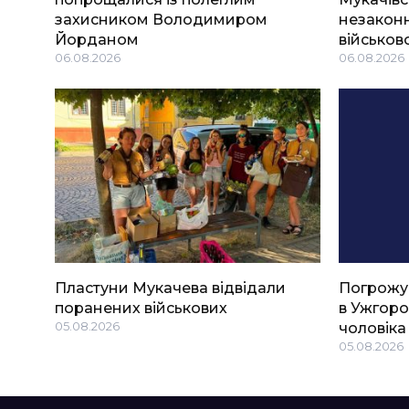
захисником Володимиром
незаконн
Йорданом
військов
06.08.2026
06.08.2026
Пластуни Мукачева відвідали
Погрожу
поранених військових
в Ужгоро
05.08.2026
чоловіка
05.08.2026