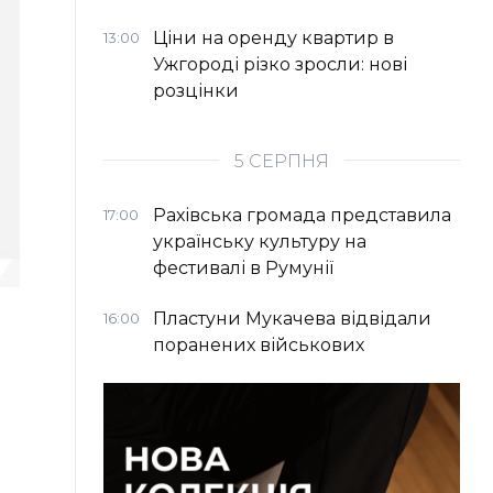
Ціни на оренду квартир в
13:00
Ужгороді різко зросли: нові
розцінки
5 СЕРПНЯ
Рахівська громада представила
17:00
українську культуру на
фестивалі в Румунії
Пластуни Мукачева відвідали
16:00
поранених військових