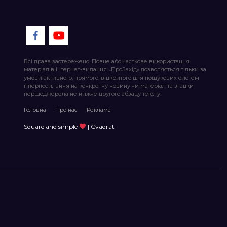
Всі права застережено. Повне або часткове використання
матеріалів інтернет-видання «ПроЗахід» дозволяється тільки за
умови активного, прямого, відкритого для пошукових систем
гіперпосилання на конкретну новину чи матеріал та згадки
першоджерела не нижче другого абзацу тексту.
Головна
Про нас
Реклама
Square and simple
| Cvadrat