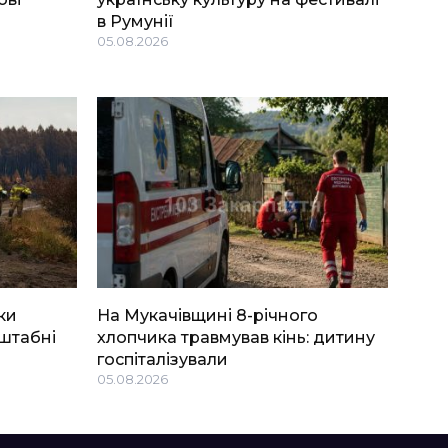
в Румунії
05.08.2026
ки
На Мукачівщині 8-річного
штабні
хлопчика травмував кінь: дитину
госпіталізували
05.08.2026