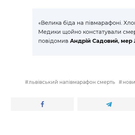
«Велика біда на півмарафоні. Хлоп
Медики щойно констатували смерть
повідомив
Андрій Садовий, мер 
львівський напівмарафон смерть
нови