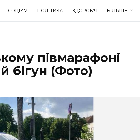
СОЦІУМ
ПОЛІТИКА
ЗДОРОВ’Я
БІЛЬШЕ
Культура
Освіта
ькому півмарафоні
Спорт
Стиль житт
й бігун (Фото)