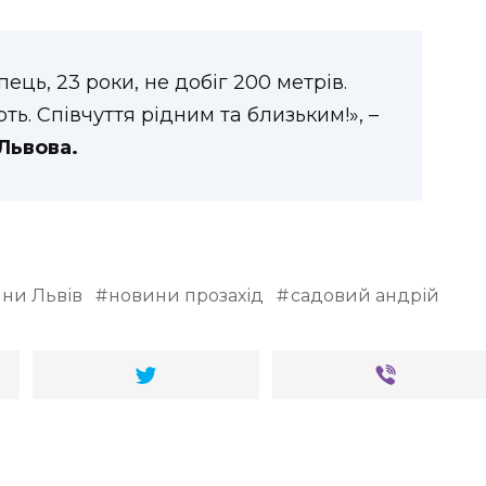
ець, 23 роки, не добіг 200 метрів.
. Співчуття рідним та близьким!», –
Львова.
ни Львів
новини прозахід
садовий андрій