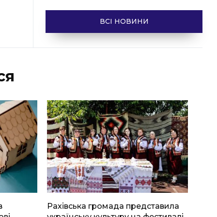
ВСІ НОВИНИ
ся
в
Рахівська громада представила
ові
українську культуру на фестивалі