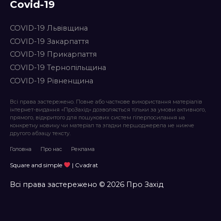
Covid-19
COVID-19 Львівщина
COVID-19 Закарпаття
COVID-19 Прикарпаття
COVID-19 Тернопільщина
COVID-19 Рівненщина
Всі права застережено. Повне або часткове використання матеріалів
інтернет-видання «ПроЗахід» дозволяється тільки за умови активного,
прямого, відкритого для пошукових систем гіперпосилання на
конкретну новину чи матеріал та згадки першоджерела не нижче
другого абзацу тексту.
Головна
Про нас
Реклама
Square and simple
| Cvadrat
Всі права застережено © 2026 Про Захід