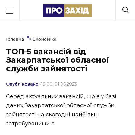
Перейти
до
РУБРИКИ
вмісту
Економіка
»
Головна
Економіка
Здоров’я
ТОП-5 вакансій від
Закарпатської обласної
Культура
служби зайнятості
Освіта
Опубліковано:
19:00, 01.06.2023
Події
Серед актуальних вакансій, що є у базі
Політика
даних Закарпатської обласної служби
зайнятості на сьогодні найбільш
Соціум
затребуваними є:
Спорт