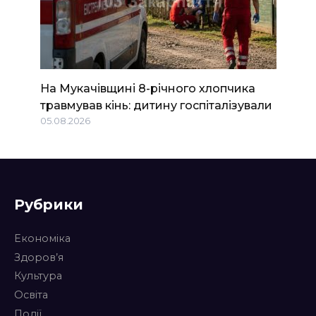
На Мукачівщині 8-річного хлопчика
травмував кінь: дитину госпіталізували
05.08.2026
Рубрики
Економіка
Здоров’я
Культура
Освіта
Події