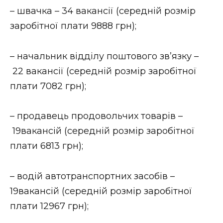
– швачка – 34 вакансії (середній розмір
Стиль життя
заробітної плати 9888 грн);
Втрачений Ужгород
– начальник відділу поштового зв’язку –
Втрачений Ужгород (відеоверсія)
22 вакансії (середній розмір заробітної
плати 7082 грн);
ЗАКАРПАТСЬКІ НОВИНИ
– продавець продовольчих товарів –
19вакансій (середній розмір заробітної
плати 6813 грн);
НОВИНИ ЗАХІДНОЇ УКРАЇНИ
– водій автотранспортних засобів –
ФОТО
19вакансій (середній розмір заробітної
плати 12967 грн);