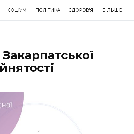
СОЦІУМ
ПОЛІТИКА
ЗДОРОВ’Я
БІЛЬШЕ
Культура
Освіта
д Закарпатської
Спорт
Стиль житт
йнятості