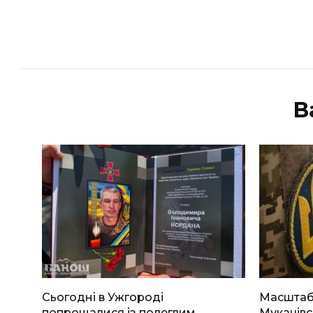
В
Сьогодні в Ужгороді
Масштабн
попрощалися із полеглим
Мукачівс