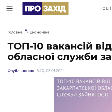
Перейти
ПОДІЇ
до
РУБРИКИ
вмісту
Економіка
Здоров’я
»
Головна
Економіка
ТОП-10 вакансій ві
Політика
Соціум
обласної служби за
Втрачений Ужгород
(відеоверсія)
Опубліковано:
8:20, 03.01.2024
ЗАКАРПАТСЬКІ НОВИНИ