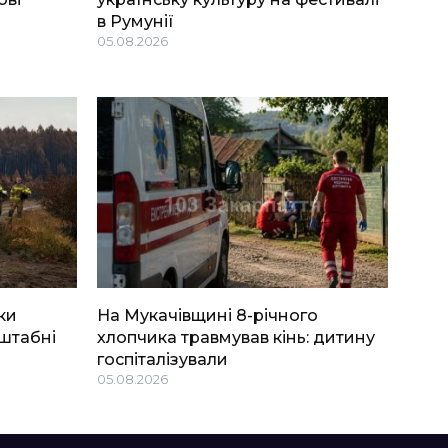
в Румунії
05.08.2026
ки
На Мукачівщині 8-річного
штабні
хлопчика травмував кінь: дитину
госпіталізували
05.08.2026