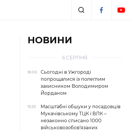
Події
НОВИНИ
я
Втрачений Ужгород
6 СЕРПНЯ
Сьогодні в Ужгороді
16:00
попрощалися із полеглим
захисником Володимиром
Йорданом
Масштабні обшуки у посадовців
15:25
Мукачівському ТЦК і ВЛК –
незаконно списано 1000
військовозобов’язаних