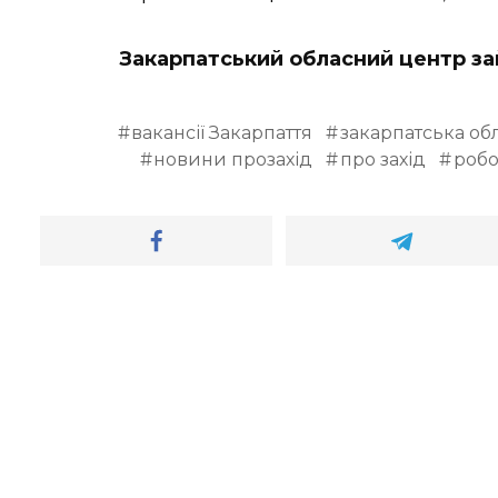
Закарпатський обласний центр за
вакансії Закарпаття
закарпатська об
новини прозахід
про захід
робо