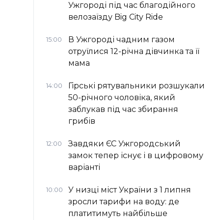
Ужгороді під час благодійного
велозаїзду Big Сity Ride
В Ужгороді чадним газом
15:00
отруїлися 12-річна дівчинка та її
мама
Гірські рятувальники розшукали
14:00
50-річного чоловіка, який
заблукав під час збирання
грибів
Завдяки ЄС Ужгородський
12:00
замок тепер існує і в цифровому
варіанті
У низці міст України з 1 липня
10:00
зросли тарифи на воду: де
платитимуть найбільше