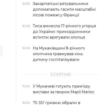
Закарпатські рятувальники
12:00
допомагають гасити масштабні
лісові пожежі у Франції
Тиса винесла 17-річного угорця
10:00
до України: прикордонники
встигли врятувати хлопця
На Мукачівщині 8-річного
10:00
хлопчика травмував кінь:
дитину госпіталізували
3 СЕРПНЯ
У Мукачеві готують прем’єру
17:00
вистави за твором Марії Матіос
75 351 гривню зібрали в
16:00