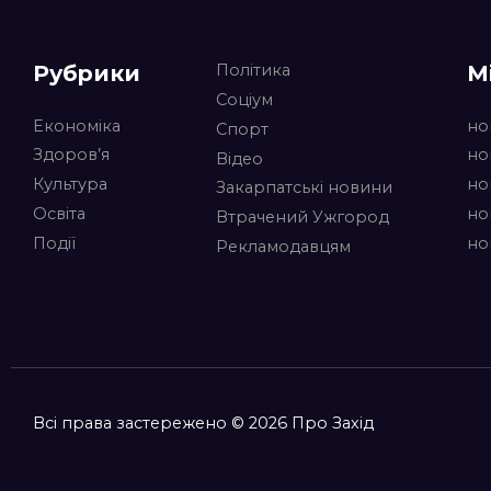
Рубрики
М
Політика
Соціум
Економіка
но
Спорт
Здоров’я
но
Відео
Культура
но
Закарпатські новини
Освіта
но
Втрачений Ужгород
Події
но
Рекламодавцям
Всі права застережено © 2026 Про Захід