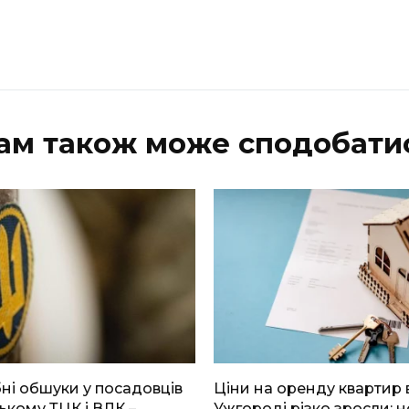
ам також може сподобати
і обшуки у посадовців
Ціни на оренду квартир 
ькому ТЦК і ВЛК –
Ужгороді різко зросли: н