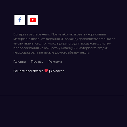
Всі права застережено. Повне або часткове використання
матеріалів інтернет-видання «ПроЗахід» дозволяється тільки за
умови активного, прямого, відкритого для пошукових систем
гіперпосилання на конкретну новину чи матеріал та згадки
першоджерела не нижче другого абзацу тексту.
Головна
Про нас
Реклама
Square and simple
| Cvadrat