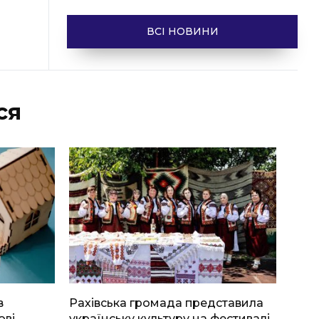
ВСІ НОВИНИ
ся
в
Рахівська громада представила
ові
українську культуру на фестивалі