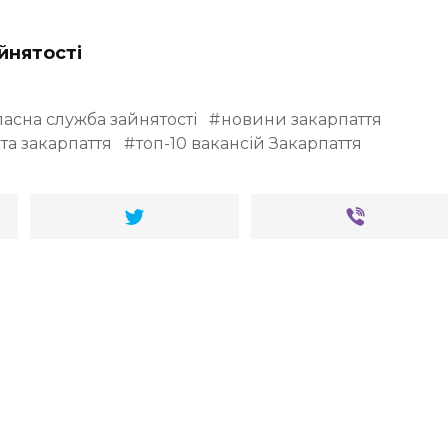
йнятості
ласна служба зайнятості
новини закарпаття
та закарпаття
топ-10 вакансій Закарпаття