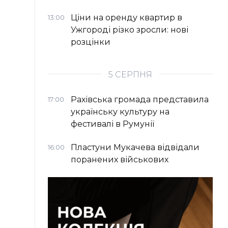
Ціни на оренду квартир в
13:00
Ужгороді різко зросли: нові
розцінки
5 СЕРПНЯ
Рахівська громада представила
17:00
українську культуру на
фестивалі в Румунії
Пластуни Мукачева відвідали
16:00
поранених військових