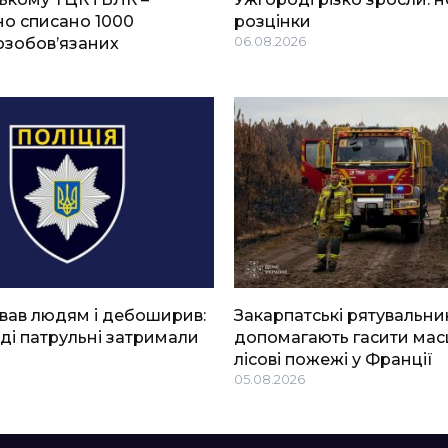
о списано 1000
розцінки
озобов’язаних
06.08.2026
вав людям і дебоширив:
Закарпатські рятувальни
ді патрульні затримали
допомагають гасити мас
лісові пожежі у Франції
05.08.2026