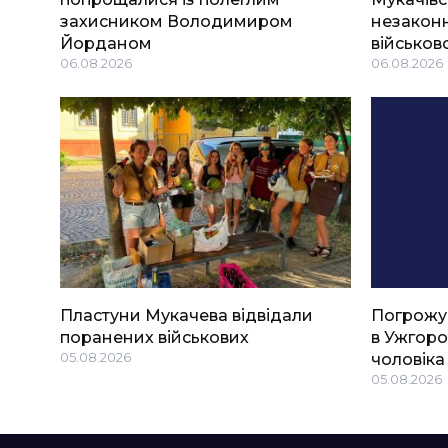
захисником Володимиром
незаконн
Йорданом
військов
06.08.2026
06.08.2026
Пластуни Мукачева відвідали
Погрожу
поранених військових
в Ужгоро
05.08.2026
чоловіка
05.08.2026