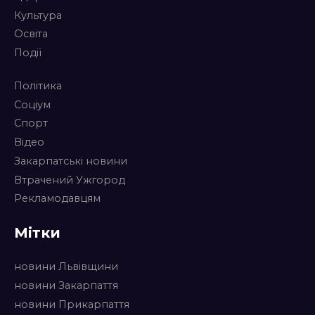
Культура
Освіта
Події
Політика
Соціум
Спорт
Відео
Закарпатські новини
Втрачений Ужгород
Рекламодавцям
Мітки
новини Львівщини
новини Закарпаття
новини Прикарпаття