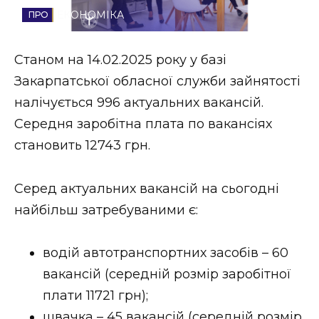
ЕКОНОМІКА
Стиль життя
Втрачений Ужгород
Станом на 14.02.2025 року у базі
Закарпатської обласної служби зайнятості
Втрачений Ужгород (відеоверсія)
налічується 996 актуальних вакансій.
Середня заробітна плата по вакансіях
становить 12743 грн.
ЗАКАРПАТСЬКІ НОВИНИ
Серед актуальних вакансій на сьогодні
найбільш затребуваними є:
НОВИНИ ЗАХІДНОЇ УКРАЇНИ
водій автотранспортних засобів – 60
ФОТО
вакансій (середній розмір заробітної
плати 11721 грн);
швачка – 45 вакансій (середній розмір