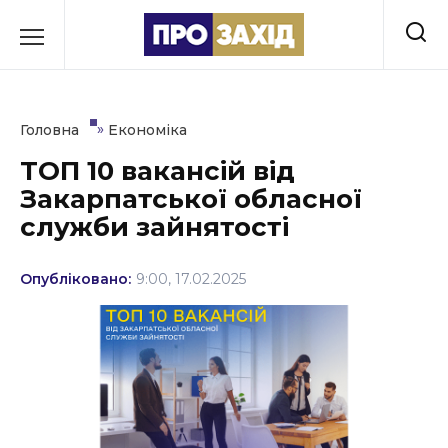
Перейти
до
РУБРИКИ
вмісту
Економіка
»
Головна
Економіка
Здоров’я
ТОП 10 вакансій від
Закарпатської обласної
Культура
служби зайнятості
Освіта
Опубліковано:
9:00, 17.02.2025
Події
Політика
Соціум
Спорт