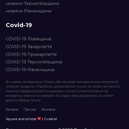
новини Тернопільщини
новини Рівненщини
Covid-19
COVID-19 Львівщина
COVID-19 Закарпаття
COVID-19 Прикарпаття
COVID-19 Тернопільщина
COVID-19 Рівненщина
Всі права застережено. Повне або часткове використання матеріалів
інтернет-видання «ПроЗахід» дозволяється тільки за умови активного,
прямого, відкритого для пошукових систем гіперпосилання на
конкретну новину чи матеріал та згадки першоджерела не нижче
другого абзацу тексту.
Головна
Про нас
Реклама
Square and simple
| Cvadrat