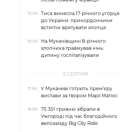
Тиса винесла 17-річного угорця
10:00
до України: прикордонники
встигли врятувати хлопця
На Мукачівщині 8-річного
10:00
хлопчика травмував кінь:
дитину госпіталізували
3 СЕРПНЯ
У Мукачеві готують прем’єру
17:00
вистави за твором Марії Матіос
75 351 гривню зібрали в
16:00
Ужгороді під час благодійного
велозаїзду Big Сity Ride