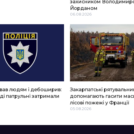
захисником Володимир
Йорданом
06.08.2026
вав людям і дебоширив:
Закарпатські рятувальни
ді патрульні затримали
допомагають гасити мас
лісові пожежі у Франції
05.08.2026