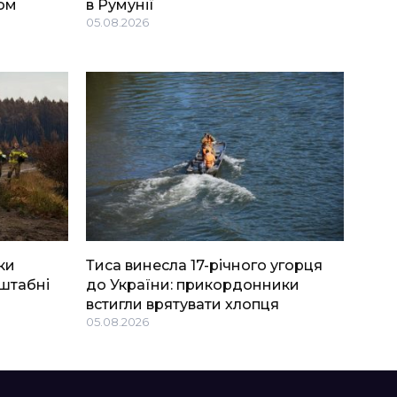
ом
в Румунії
05.08.2026
ки
Тиса винесла 17-річного угорця
штабні
до України: прикордонники
встигли врятувати хлопця
05.08.2026