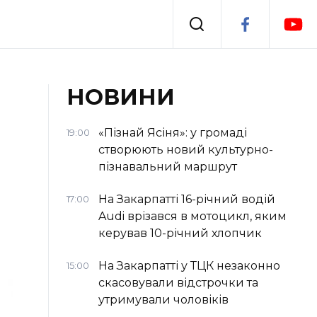
Події
НОВИНИ
я
Втрачений Ужгород
«Пізнай Ясіня»: у громаді
19:00
створюють новий культурно-
пізнавальний маршрут
На Закарпатті 16-річний водій
17:00
Audi врізався в мотоцикл, яким
керував 10-річний хлопчик
На Закарпатті у ТЦК незаконно
15:00
скасовували відстрочки та
утримували чоловіків