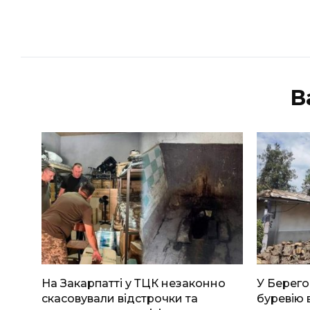
В
На Закарпатті у ТЦК незаконно
У Берего
скасовували відстрочки та
буревію 