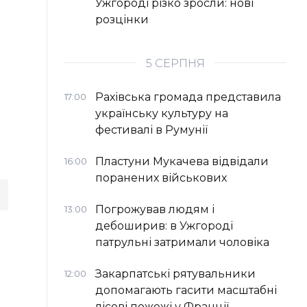
Ужгороді різко зросли: нові
розцінки
5 СЕРПНЯ
Рахівська громада представила
17:00
українську культуру на
фестивалі в Румунії
Пластуни Мукачева відвідали
16:00
поранених військових
Погрожував людям і
13:00
дебоширив: в Ужгороді
патрульні затримали чоловіка
Закарпатські рятувальники
12:00
допомагають гасити масштабні
лісові пожежі у Франції