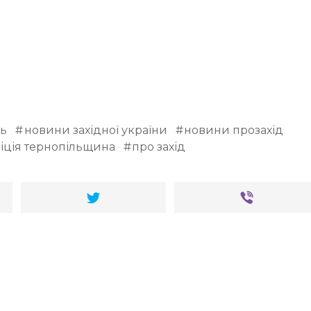
ль
новини західної україни
новини прозахід
іція тернопільщина
про захід