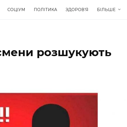
СОЦІУМ
ПОЛІТИКА
ЗДОРОВ’Я
БІЛЬШЕ
Культура
Освіта
ісмени розшукують
Спорт
Стиль житт