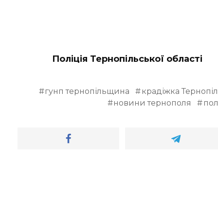
Поліція Тернопільської області
гунп тернопільщина
крадіжка Тернопі
новини тернополя
пол