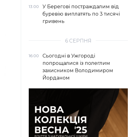
У Берегові постраждалим від
13:00
буревію виплатять по 3 тисячі
гривень
6 СЕРПНЯ
Сьогодні в Ужгороді
16:00
попрощалися із полеглим
захисником Володимиром
Йорданом