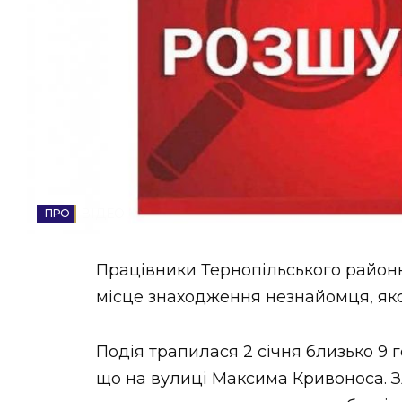
НОВИНИ ЗАХІДНОЇ УКРАЇНИ
ФОТО
ВІДЕО
ВІДЕО
Працівники Тернопільського район
місце знаходження незнайомця, яко
Подія трапилася 2 січня близько 9 
що на вулиці Максима Кривоноса. 