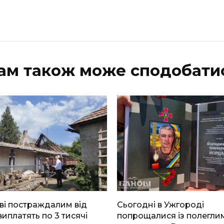
ам також може сподобати
ві постраждалим від
Сьогодні в Ужгороді
виплатять по 3 тисячі
попрощалися із полегли