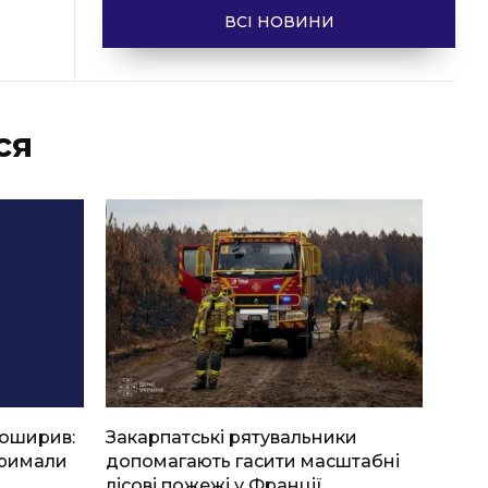
ВСІ НОВИНИ
ся
боширив:
Закарпатські рятувальники
тримали
допомагають гасити масштабні
лісові пожежі у Франції