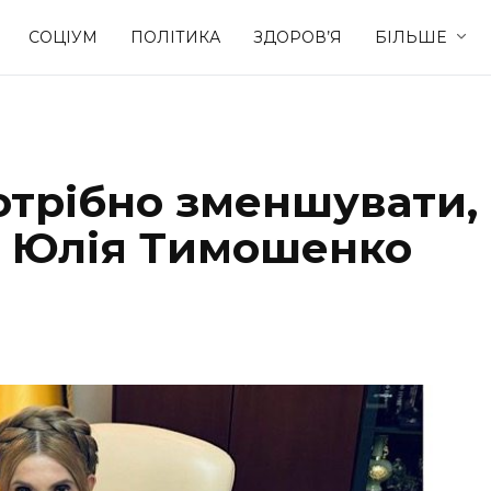
СОЦІУМ
ПОЛІТИКА
ЗДОРОВ’Я
БІЛЬШЕ
Культура
Освіта
отрібно зменшувати,
Спорт
Стиль житт
 – Юлія Тимошенко