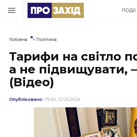
Перейти
ПОДІЇ
до
РУБРИКИ
вмісту
Економіка
Здоров’я
»
Головна
Політика
Тарифи на світло п
Політика
Соціум
а не підвищувати,
Втрачений Ужгород
(відеоверсія)
(Відео)
Опубліковано:
19:40, 12.06.2024
ЗАКАРПАТСЬКІ НОВИНИ