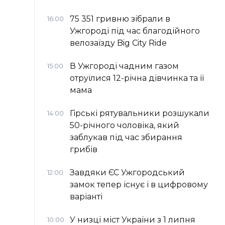
75 351 гривню зібрали в
16:00
Ужгороді під час благодійного
велозаїзду Big Сity Ride
В Ужгороді чадним газом
15:00
отруїлися 12-річна дівчинка та її
мама
Гірські рятувальники розшукали
14:00
50-річного чоловіка, який
заблукав під час збирання
грибів
Завдяки ЄС Ужгородський
12:00
замок тепер існує і в цифровому
варіанті
У низці міст України з 1 липня
10:00