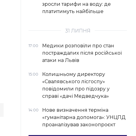
зросли тарифи на воду: де
платитимуть найбільше
31 ЛИПНЯ
Медики розповіли про стан
17:00
постраждалих після російської
атаки на Львів
Колишньому директору
15:00
«Свалявського лісгоспу»
повідомили про підозру у
справі «дачі Медведчука»
Нове визначення терміна
14:00
«гуманітарна допомога»: УНЦПД
проаналізував законопроєкт