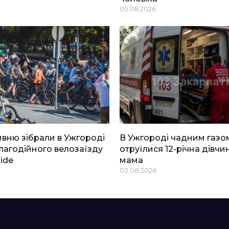
05.08.2026
ривню зібрали в Ужгороді
В Ужгороді чадним газо
благодійного велозаїзду
отруїлися 12-річна дівчин
Ride
мама
03.08.2026