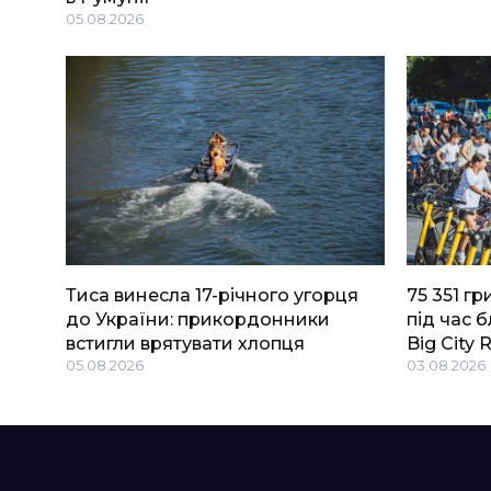
05.08.2026
Тиса винесла 17-річного угорця
75 351 г
до України: прикордонники
під час 
встигли врятувати хлопця
Big Сity 
05.08.2026
03.08.2026