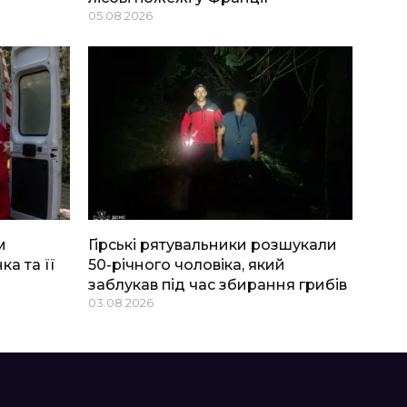
05.08.2026
м
Гірські рятувальники розшукали
ка та її
50-річного чоловіка, який
заблукав під час збирання грибів
03.08.2026