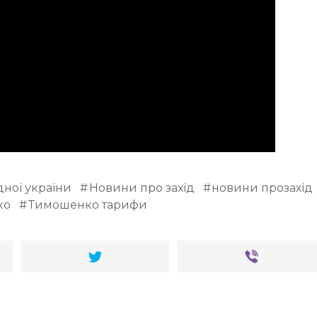
дної україни
Новини про захід
новини прозахід
ко
Тимошенко тарифи