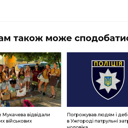
ам також може сподобати
 Мукачева відвідали
Погрожував людям і де
х військових
в Ужгороді патрульні за
чоловіка