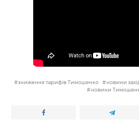
зниження тарифів Тимошенко
новини захі
новини Тимошен