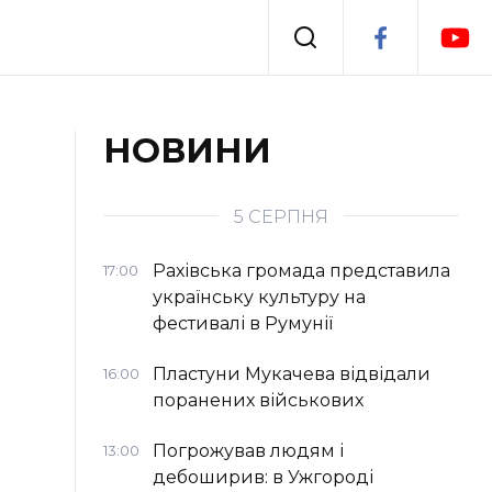
Події
НОВИНИ
я
Втрачений Ужгород
5 СЕРПНЯ
Рахівська громада представила
17:00
українську культуру на
фестивалі в Румунії
Пластуни Мукачева відвідали
16:00
поранених військових
Погрожував людям і
13:00
дебоширив: в Ужгороді