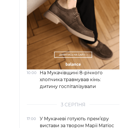
На Мукачівщині 8-річного
10:00
хлопчика травмував кінь:
дитину госпіталізували
3 СЕРПНЯ
У Мукачеві готують прем’єру
17:00
вистави за твором Марії Матіос