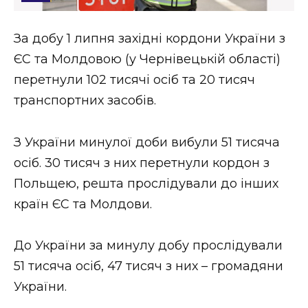
Стиль життя
За добу 1 липня західні кордони України з
Втрачений Ужгород
ЄС та Молдовою (у Чернівецькій області)
Втрачений Ужгород (відеоверсія)
перетнули 102 тисячі осіб та 20 тисяч
транспортних засобів.
З України минулої доби вибули 51 тисяча
ЗАКАРПАТСЬКІ НОВИНИ
осіб. 30 тисяч з них перетнули кордон з
Польщею, решта прослідували до інших
НОВИНИ ЗАХІДНОЇ УКРАЇНИ
країн ЄС та Молдови.
До України за минулу добу прослідували
ФОТО
51 тисяча осіб, 47 тисяч з них – громадяни
України.