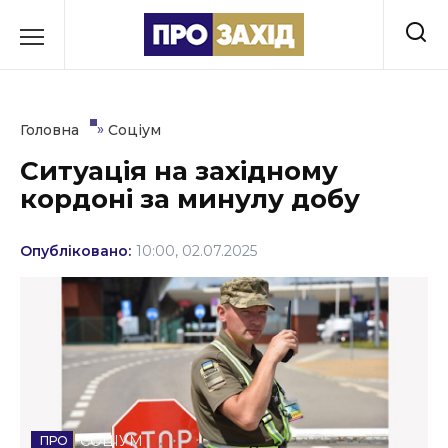
Перейти
до
РУБРИКИ
вмісту
Економіка
»
Головна
Соціум
Здоров’я
Ситуація на західному
кордоні за минулу добу
Культура
Освіта
Опубліковано:
10:00, 02.07.2025
Події
Політика
Соціум
Спорт
СОЦІУМ