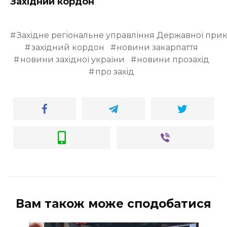
Західний кордон
Західне регіональне управління Державної при
західний кордон
новини закарпаття
новини західної україни
новини прозахід
про захід
Вам також може сподобатися