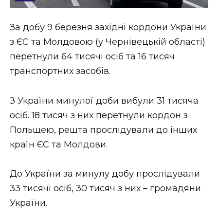
Стиль життя
За добу 9 березня західні кордони України
Втрачений Ужгород
з ЄС та Молдовою (у Чернівецькій області)
Втрачений Ужгород (відеоверсія)
перетнули 64 тисячі осіб та 16 тисяч
транспортних засобів.
З України минулої доби вибули 31 тисяча
ЗАКАРПАТСЬКІ НОВИНИ
осіб. 18 тисяч з них перетнули кордон з
Польщею, решта прослідували до інших
НОВИНИ ЗАХІДНОЇ УКРАЇНИ
країн ЄС та Молдови.
До України за минулу добу прослідували
ФОТО
33 тисячі осіб, 30 тисяч з них – громадяни
України.