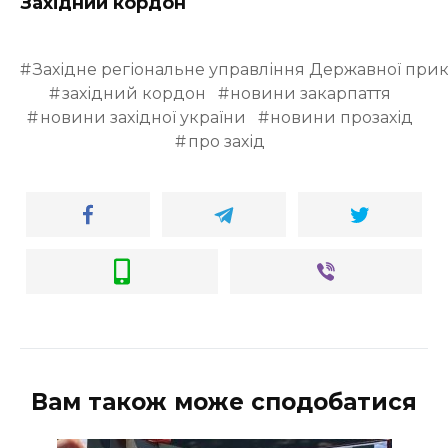
Західний кордон
Західне регіональне управління Державної при
західний кордон
новини закарпаття
новини західної україни
новини прозахід
про захід
Вам також може сподобатися