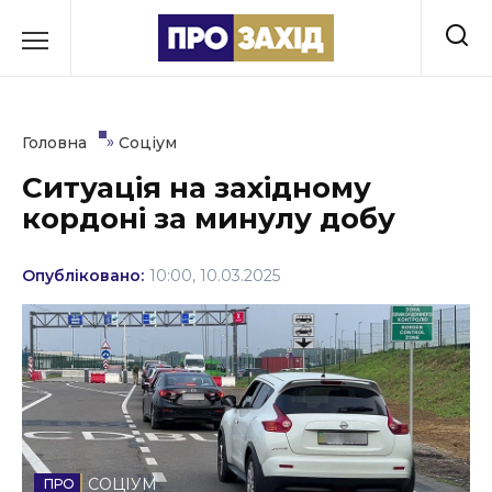
Перейти
до
РУБРИКИ
вмісту
Економіка
»
Головна
Соціум
Здоров’я
Ситуація на західному
кордоні за минулу добу
Культура
Освіта
Опубліковано:
10:00, 10.03.2025
Події
Політика
Соціум
Спорт
СОЦІУМ