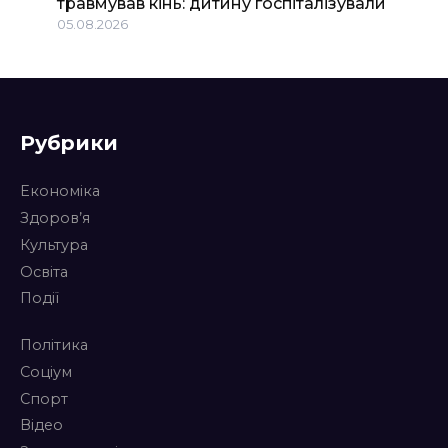
травмував кінь: дитину госпіталізували
05.08.2026
Рубрики
Економіка
Здоров’я
Культура
Освіта
Події
Політика
Соціум
Спорт
Відео