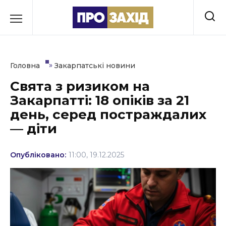
Перейти
до
РУБРИКИ
вмісту
Економіка
»
Головна
Закарпатські новини
Здоров’я
Свята з ризиком на
Закарпатті: 18 опіків за 21
Культура
день, серед постраждалих
Освіта
— діти
Події
Опубліковано:
11:00, 19.12.2025
Політика
Соціум
Спорт