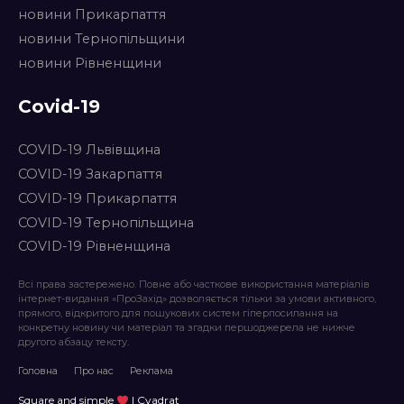
новини Прикарпаття
новини Тернопільщини
новини Рівненщини
Covid-19
COVID-19 Львівщина
COVID-19 Закарпаття
COVID-19 Прикарпаття
COVID-19 Тернопільщина
COVID-19 Рівненщина
Всі права застережено. Повне або часткове використання матеріалів
інтернет-видання «ПроЗахід» дозволяється тільки за умови активного,
прямого, відкритого для пошукових систем гіперпосилання на
конкретну новину чи матеріал та згадки першоджерела не нижче
другого абзацу тексту.
Головна
Про нас
Реклама
Square and simple
| Cvadrat