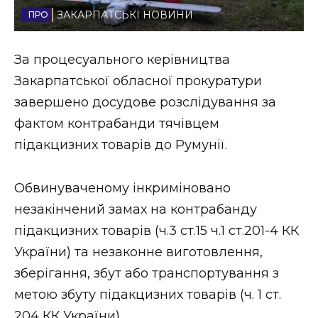
ЗАКАРПАТСЬКІ НОВИНИ
Стиль життя
Втрачений Ужгород
За процесуального керівництва
Закарпатської обласної прокуратури
Втрачений Ужгород (відеоверсія)
завершено досудове розслідування за
фактом контрабанди тячівцем
підакцизних товарів до Румунії.
ЗАКАРПАТСЬКІ НОВИНИ
Обвинуваченому інкриміновано
незакінчений замах на контрабанду
НОВИНИ ЗАХІДНОЇ УКРАЇНИ
підакцизних товарів (ч.3 ст.15 ч.1 ст.201-4 КК
України) та незаконне виготовлення,
ФОТО
зберігання, збут або транспортування з
метою збуту підакцизних товарів (ч. 1 ст.
204 КК України).