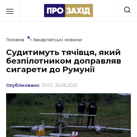
Перейти
до
РУБРИКИ
вмісту
Економіка
»
Головна
Закарпатські новини
Здоров’я
Судитимуть тячівця, який
безпілотником доправляв
Культура
сигарети до Румунії
Освіта
Опубліковано:
13:00, 26.06.2025
Події
Політика
Соціум
Спорт