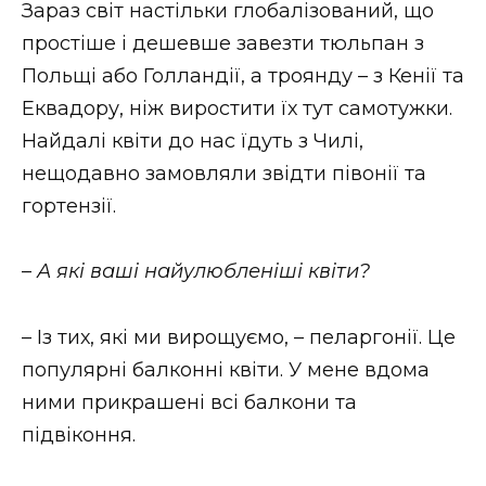
Зараз світ настільки глобалізований, що
простіше і дешевше завезти тюльпан з
Польщі або Голландії, а троянду – з Кенії та
Еквадору, ніж виростити їх тут самотужки.
Найдалі квіти до нас їдуть з Чилі,
нещодавно замовляли звідти півонії та
гортензії.
–
А які ваші найулюбленіші квіти?
– Із тих, які ми вирощуємо, – пеларгонії. Це
популярні балконні квіти. У мене вдома
ними прикрашені всі балкони та
підвіконня.