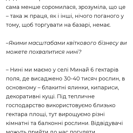
сама менше соромилася, зрозуміла, що це
– така ж праця, як і інші, нічого поганого у
тому, щоб торгувати на базарі, немає.
–
Якими масштабами квіткового бізнесу ви
можете похвалитися нині?
– Нині ми маємо у селі Минай 6 гектарів
поля, де висаджено 30-40 тисяч рослин, в
основному – блакитні ялинки, кипариси,
декоративні кущі. Під тепличне
господарство використовуємо близько
гектара площі, тут вирощуємо різні
кімнатні та балконні рослини. Відвідувачі
можуть прийти до нас погуляти,