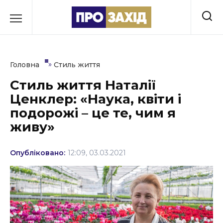
Перейти
до
РУБРИКИ
вмісту
Економіка
»
Головна
Стиль життя
Здоров’я
Стиль життя Наталії
Ценклер: «Наука, квіти і
Культура
подорожі – це те, чим я
Освіта
живу»
Події
Опубліковано:
12:09, 03.03.2021
Політика
Соціум
Спорт