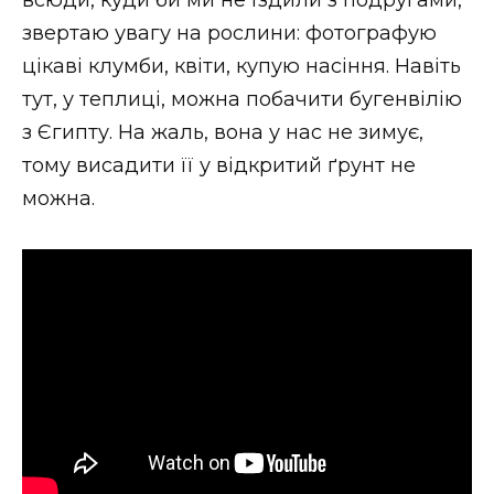
всюди, куди би ми не їздили з подругами,
звертаю увагу на рослини: фотографую
цікаві клумби, квіти, купую насіння. Навіть
тут, у теплиці, можна побачити бугенвілію
з Єгипту. На жаль, вона у нас не зимує,
тому висадити її у відкритий ґрунт не
можна.