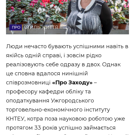
Стиль життя
Втрачений Ужгород
СТИЛЬ ЖИТТЯ
Втрачений Ужгород (відеоверсія)
Люди нечасто бувають успішними навіть в
якійсь одній справі, і зовсім рідко
реалізовують себе одразу в двох. Однак
ЗАКАРПАТСЬКІ НОВИНИ
це сповна вдалося нинішній
співрозмовниці
«Про Заходу»
–
НОВИНИ ЗАХІДНОЇ УКРАЇНИ
професору кафедри обліку та
оподаткування Ужгородського
торговельно-економічного інституту
ФОТО
КНТЕУ, котра поза науковою роботою уже
протягом 33 років успішно займається