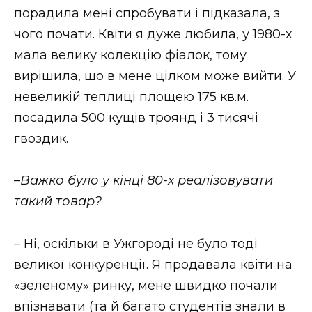
порадила мені спробувати і підказала, з
чого почати. Квіти я дуже любила, у 1980-х
мала велику колекцію фіалок, тому
вирішила, що в мене цілком може вийти. У
невеликій теплиці площею 175 кв.м.
посадила 500 кущів троянд і 3 тисячі
гвоздик.
–
Важко було у кінці 80-х реалізовувати
такий товар?
– Ні, оскільки в Ужгороді не було тоді
великої конкуренції. Я продавала квіти на
«зеленому» ринку, мене швидко почали
впізнавати (та й багато студентів знали в