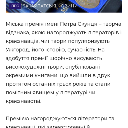
ЗАКАРПАТСЬКІ НОВИНИ
Стиль життя
Втрачений Ужгород
Міська премія імені Петра Скунця – творча
відзнака, якою нагороджують літераторів і
Втрачений Ужгород (відеоверсія)
краєзнавців, чиї твори популяризують
Ужгород, його історію, сучасність. На
здобуття премії щорічно висувають
ЗАКАРПАТСЬКІ НОВИНИ
високохудожні твори, опубліковані
окремими книгами, що вийшли в друк
протягом останніх трьох років та стали
НОВИНИ ЗАХІДНОЇ УКРАЇНИ
помітним явищем у літературі чи
краєзнавстві.
ФОТО
Премією нагороджуються літератори та
краєзнавці, які зареєстровані й