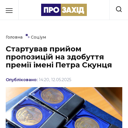
Перейти
до
РУБРИКИ
вмісту
Економіка
»
Головна
Соціум
Здоров’я
Стартував прийом
пропозицій на здобуття
Культура
премії імені Петра Скунця
Освіта
Опубліковано:
14:20, 12.05.2025
Події
Політика
Соціум
Спорт