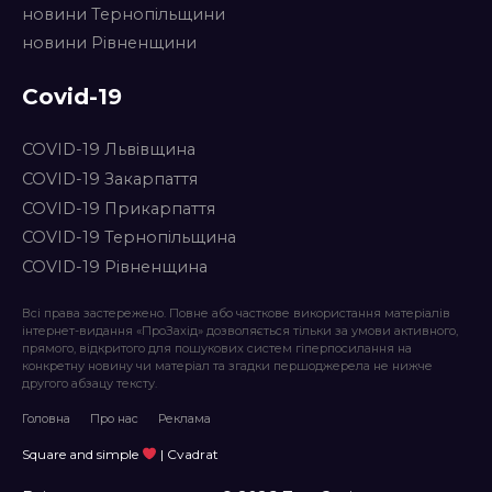
новини Тернопільщини
новини Рівненщини
Covid-19
COVID-19 Львівщина
COVID-19 Закарпаття
COVID-19 Прикарпаття
COVID-19 Тернопільщина
COVID-19 Рівненщина
Всі права застережено. Повне або часткове використання матеріалів
інтернет-видання «ПроЗахід» дозволяється тільки за умови активного,
прямого, відкритого для пошукових систем гіперпосилання на
конкретну новину чи матеріал та згадки першоджерела не нижче
другого абзацу тексту.
Головна
Про нас
Реклама
Square and simple
| Cvadrat