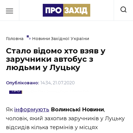
Перейти
до
РУБРИКИ
вмісту
Економіка
»
Головна
Новини Західної України
Здоров’я
Стало відомо хто взяв у
заручники автобус з
Культура
людьми у Луцьку
Освіта
Опубліковано:
14:34, 21.07.2020
Події
НОВИНИ ЗАХІДНОЇ УКРАЇНИ
Політика
Як
інформують
Волинські Новини
,
Соціум
чоловік, який захопив заручників у Луцьку
Спорт
відсидів кілька термінів у місцях