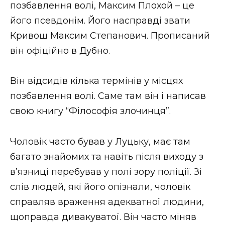
позбавлення волі, Максим Плохой – це
Стиль життя
його псевдонім. Його насправді звати
Втрачений Ужгород
Кривош Максим Степанович. Прописаний
він офіційно в Дубно.
Втрачений Ужгород (відеоверсія)
Він відсидів кілька термінів у місцях
позбавлення волі. Саме там він і написав
ЗАКАРПАТСЬКІ НОВИНИ
свою книгу “Філософія злочинця”.
Чоловік часто бував у Луцьку, має там
НОВИНИ ЗАХІДНОЇ УКРАЇНИ
багато знайомих та навіть після виходу з
в’язниці перебував у полі зору поліції. Зі
слів людей, які його опізнали, чоловік
ФОТО
справляв враження адекватної людини,
щоправда дивакуватої. Він часто міняв