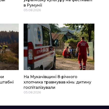
в Румунії
05.08.2026
ки
На Мукачівщині 8-річного
штабні
хлопчика травмував кінь: дитину
госпіталізували
05.08.2026