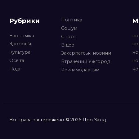
Рубрики
М
Політика
Соціум
Економіка
но
Спорт
Здоров’я
но
Відео
Культура
но
Закарпатські новини
Освіта
но
Втрачений Ужгород
Події
но
Рекламодавцям
Всі права застережено © 2026 Про Захід