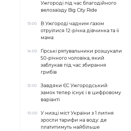
Ужгороді під час благодійного
велозаїзду Big Сity Ride
В Ужгороді чадним газом
15:00
отруїлися 12-річна дівчинка та її
мама
Гірські рятувальники розшукали
14:00
50-річного чоловіка, який
заблукав під час збирання
грибів
Завдяки ЄС Ужгородський
12:00
замок тепер існує і в цифровому
варіанті
У низці міст України з 1 липня
10:00
зросли тарифи на воду: де
платитимуть найбільше