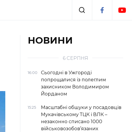
Події
НОВИНИ
я
Втрачений Ужгород
6 СЕРПНЯ
Сьогодні в Ужгороді
16:00
попрощалися із полеглим
захисником Володимиром
Йорданом
Масштабні обшуки у посадовців
15:25
Мукачівському ТЦК і ВЛК –
незаконно списано 1000
військовозобов’язаних