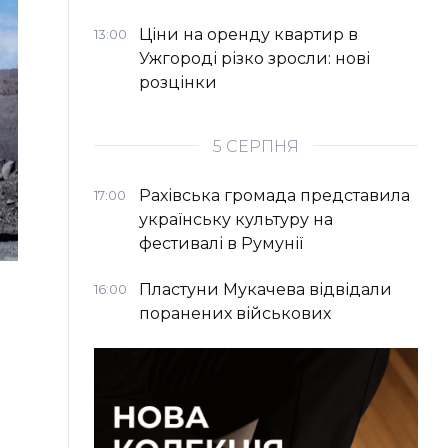
Ціни на оренду квартир в
13:00
Ужгороді різко зросли: нові
розцінки
5 СЕРПНЯ
Рахівська громада представила
17:00
українську культуру на
фестивалі в Румунії
Пластуни Мукачева відвідали
16:00
поранених військових