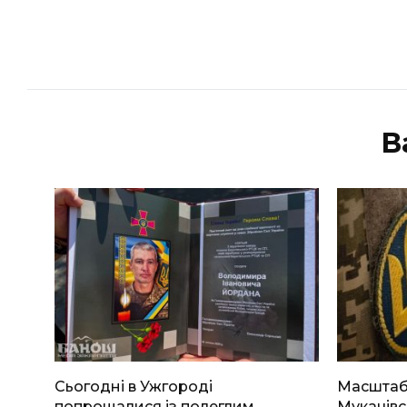
В
Сьогодні в Ужгороді
Масштабн
попрощалися із полеглим
Мукачівс