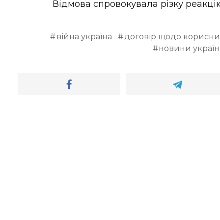
Відмова спровокувала різку реакці
війна україна
договір щодо корисни
новини украї