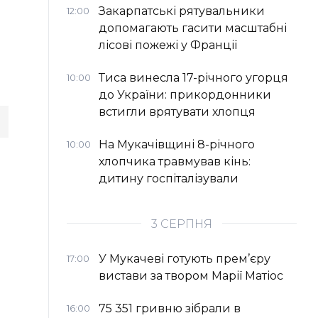
Закарпатські рятувальники
12:00
допомагають гасити масштабні
лісові пожежі у Франції
Тиса винесла 17-річного угорця
10:00
до України: прикордонники
встигли врятувати хлопця
На Мукачівщині 8-річного
10:00
хлопчика травмував кінь:
дитину госпіталізували
3 СЕРПНЯ
У Мукачеві готують прем’єру
17:00
вистави за твором Марії Матіос
75 351 гривню зібрали в
16:00