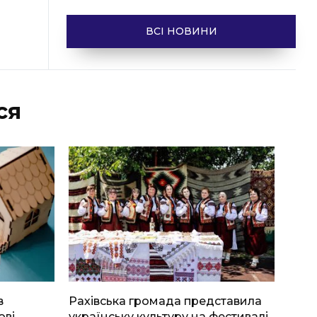
ВСІ НОВИНИ
ся
в
Рахівська громада представила
ові
українську культуру на фестивалі