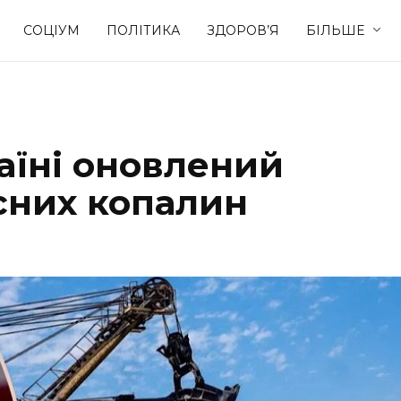
СОЦІУМ
ПОЛІТИКА
ЗДОРОВ’Я
БІЛЬШЕ
Культура
Освіта
їні оновлений
Спорт
Стиль житт
сних копалин