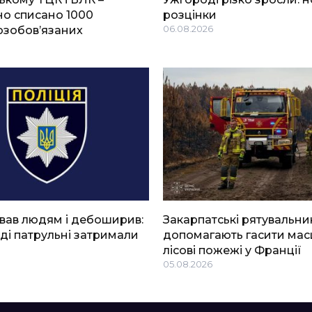
о списано 1000
розцінки
озобов’язаних
06.08.2026
вав людям і дебоширив:
Закарпатські рятувальни
ді патрульні затримали
допомагають гасити мас
лісові пожежі у Франції
05.08.2026