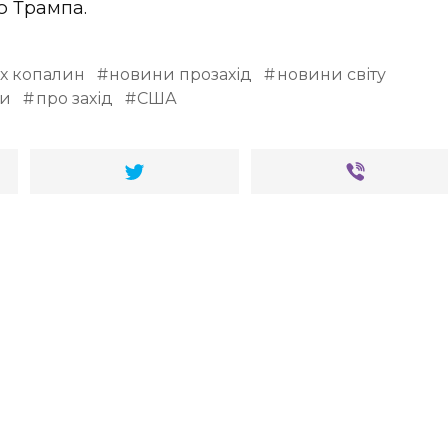
ю Трампа.
х копалин
новини прозахід
новини світу
ни
про захід
США