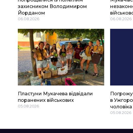
захисником Володимиром
незаконн
Йорданом
військов
06.08.2026
06.08.2026
Пластуни Мукачева відвідали
Погрожу
поранених військових
в Ужгоро
05.08.2026
чоловіка
05.08.2026