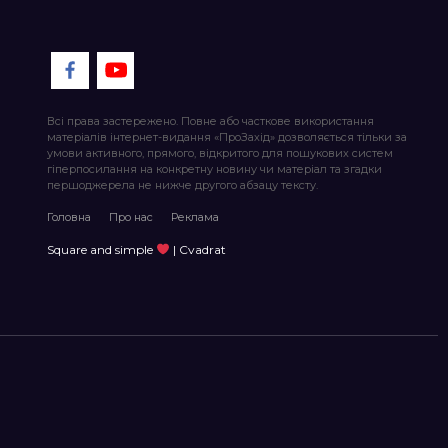
Всі права застережено. Повне або часткове використання
матеріалів інтернет-видання «ПроЗахід» дозволяється тільки за
умови активного, прямого, відкритого для пошукових систем
гіперпосилання на конкретну новину чи матеріал та згадки
першоджерела не нижче другого абзацу тексту.
Головна
Про нас
Реклама
Square and simple
| Cvadrat