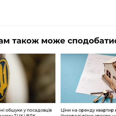
ам також може сподобати
і обшуки у посадовців
Ціни на оренду квартир 
ькому ТЦК і ВЛК –
Ужгороді різко зросли: н