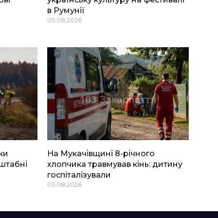
в Румунії
05.08.2026
ки
На Мукачівщині 8-річного
штабні
хлопчика травмував кінь: дитину
госпіталізували
05.08.2026