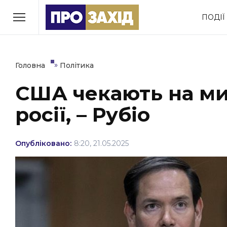
Перейти
ПОДІЇ
до
РУБРИКИ
вмісту
Економіка
Здоров’я
»
Головна
Політика
США чекають на ми
Політика
Соціум
росії, – Рубіо
Втрачений Ужгород
(відеоверсія)
Опубліковано:
8:20, 21.05.2025
ЗАКАРПАТСЬКІ НОВИНИ