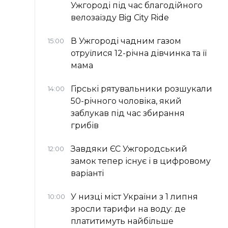
Ужгороді під час благодійного
велозаїзду Big Сity Ride
В Ужгороді чадним газом
15:00
отруїлися 12-річна дівчинка та її
мама
Гірські рятувальники розшукали
14:00
50-річного чоловіка, який
заблукав під час збирання
грибів
Завдяки ЄС Ужгородський
12:00
замок тепер існує і в цифровому
варіанті
У низці міст України з 1 липня
10:00
зросли тарифи на воду: де
платитимуть найбільше