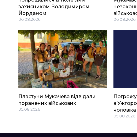
захисником Володимиром
незаконн
Йорданом
військов
06.08.2026
06.08.2026
Пластуни Мукачева відвідали
Погрожу
поранених військових
в Ужгоро
05.08.2026
чоловіка
05.08.2026