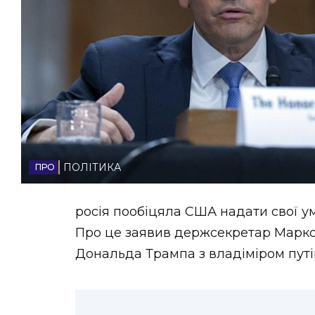
НОВИНИ ЗАХІДНОЇ УКРАЇНИ
ФОТО
ВІДЕО
ПОЛІТИКА
росія пообіцяла США надати свої у
Про це заявив держсекретар Марко
Дональда Трампа з владіміром пут