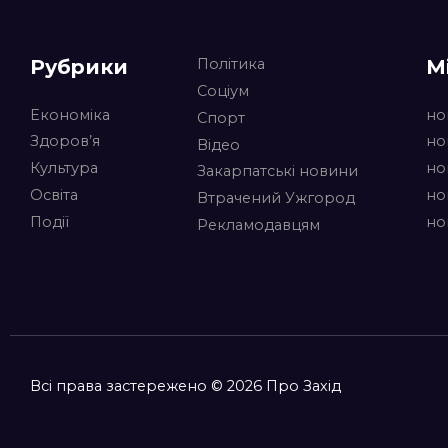
Рубрики
М
Політика
Соціум
Економіка
но
Спорт
Здоров’я
но
Відео
Культура
но
Закарпатські новини
Освіта
но
Втрачений Ужгород
Події
но
Рекламодавцям
Всі права застережено © 2026 Про Захід