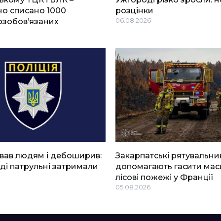
о списано 1000
розцінки
озобов’язаних
06.08.2026
вав людям і дебоширив:
Закарпатські рятувальни
ді патрульні затримали
допомагають гасити мас
лісові пожежі у Франції
05.08.2026