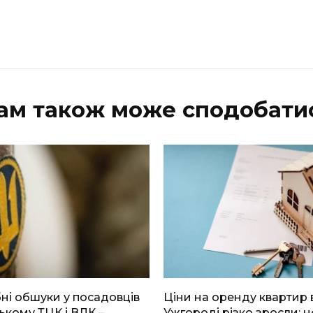
ам також може сподобати
і обшуки у посадовців
Ціни на оренду квартир 
ькому ТЦК і ВЛК –
Ужгороді різко зросли: н