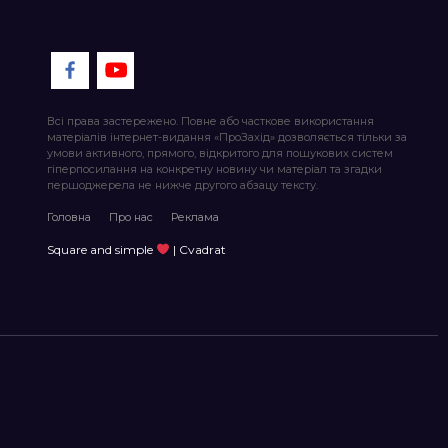
Всі права застережено. Повне або часткове використання
матеріалів інтернет-видання «ПроЗахід» дозволяється тільки за
умови активного, прямого, відкритого для пошукових систем
гіперпосилання на конкретну новину чи матеріал та згадки
першоджерела не нижче другого абзацу тексту.
Головна
Про нас
Реклама
Square and simple
| Cvadrat