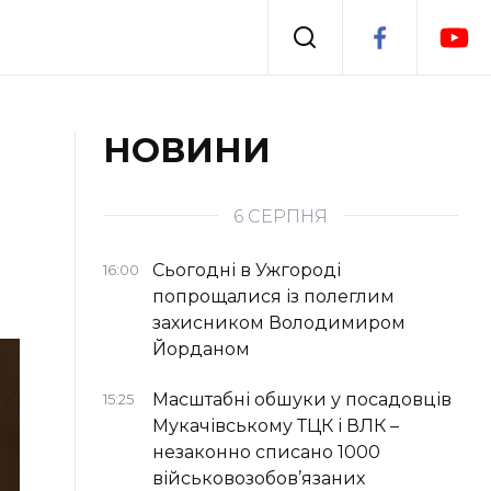
Події
НОВИНИ
я
Втрачений Ужгород
6 СЕРПНЯ
Сьогодні в Ужгороді
16:00
попрощалися із полеглим
захисником Володимиром
Йорданом
Масштабні обшуки у посадовців
15:25
Мукачівському ТЦК і ВЛК –
незаконно списано 1000
військовозобов’язаних