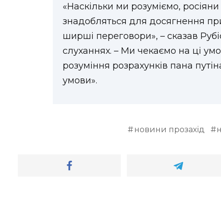
«Наскільки ми розуміємо, росіяни
знадобляться для досягнення пр
ширші переговори», – сказав Рубі
слуханнях. – Ми чекаємо на ці ум
розуміння розрахунків пана путіна
умови».
новини прозахід