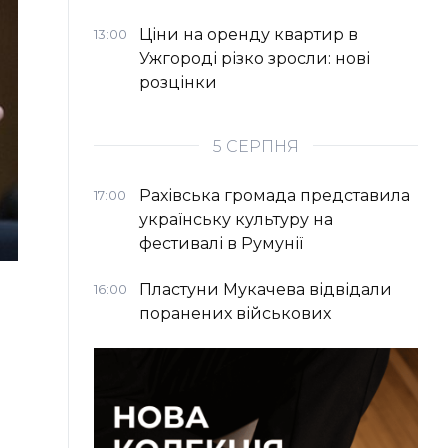
Ціни на оренду квартир в
13:00
Ужгороді різко зросли: нові
розцінки
5 СЕРПНЯ
Рахівська громада представила
17:00
українську культуру на
фестивалі в Румунії
Пластуни Мукачева відвідали
16:00
поранених військових