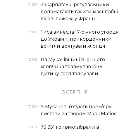
Закарпатські рятувальники
12:00
допомагають гасити масштабні
лісові пожежі у Франції
Тиса винесла 17-річного угорця
10:00
до України: прикордонники
встигли врятувати хлопця
На Мукачівщині 8-річного
10:00
хлопчика травмував кінь:
дитину госпіталізували
3 СЕРПНЯ
У Мукачеві готують прем’єру
17:00
вистави за твором Марії Матіос
75 351 гривню зібрали в
16:00