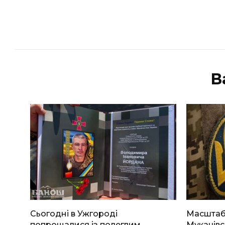
В
Сьогодні в Ужгороді
Масштабн
попрощалися із полеглим
Мукачівс