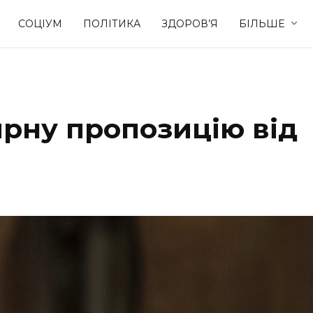
СОЦІУМ
ПОЛІТИКА
ЗДОРОВ’Я
БІЛЬШЕ
Культура
Освіта
рну пропозицію від
Спорт
Стиль житт