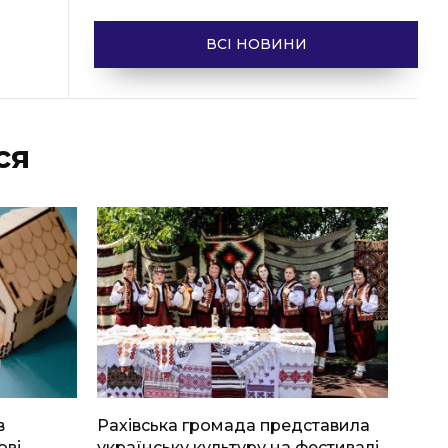
ВСІ НОВИНИ
ся
в
Рахівська громада представила
ові
українську культуру на фестивалі