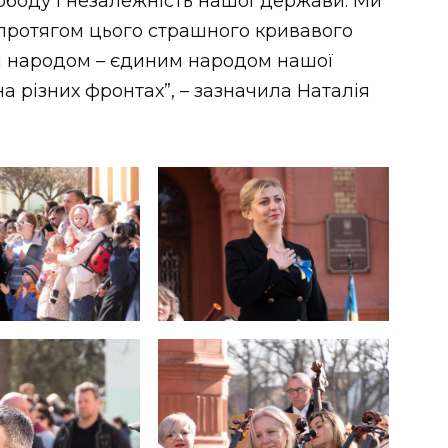
вободу і незалежність нашої держави. Ми
о протягом цього страшного кривавого
ли народом – єдиним народом нашої
на різних фронтах”, – зазначила Наталія