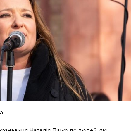
а!
кознавиця Наталія Піцур до людей, які