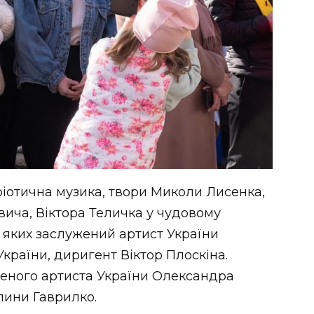
ріотична музика, твори Миколи Лисенка,
ича, Віктора Теличка у чудовому
д яких заслужений артист України
країни, диригент Віктор Плоскіна.
женого артиста України Олександра
лини Гаврилко.