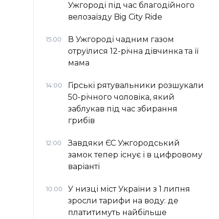
Ужгороді під час благодійного
велозаїзду Big Сity Ride
В Ужгороді чадним газом
15:00
отруїлися 12-річна дівчинка та її
мама
Гірські рятувальники розшукали
14:00
50-річного чоловіка, який
заблукав під час збирання
грибів
Завдяки ЄС Ужгородський
12:00
замок тепер існує і в цифровому
варіанті
У низці міст України з 1 липня
10:00
зросли тарифи на воду: де
платитимуть найбільше