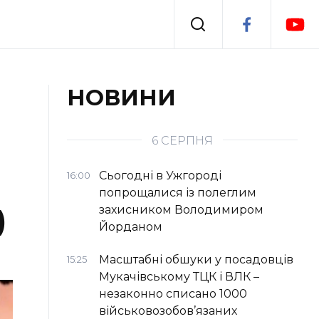
Події
НОВИНИ
я
Втрачений Ужгород
6 СЕРПНЯ
Сьогодні в Ужгороді
16:00
попрощалися із полеглим
захисником Володимиром
)
Йорданом
Масштабні обшуки у посадовців
15:25
Мукачівському ТЦК і ВЛК –
незаконно списано 1000
військовозобов’язаних