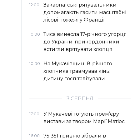
Закарпатські рятувальники
12:00
допомагають гасити масштабні
лісові пожежі у Франції
Тиса винесла 17-річного угорця
10:00
до України: прикордонники
встигли врятувати хлопця
На Мукачівщині 8-річного
10:00
хлопчика травмував кінь:
дитину госпіталізували
3 СЕРПНЯ
У Мукачеві готують прем’єру
17:00
вистави за твором Марії Матіос
75 351 гривню зібрали в
16:00