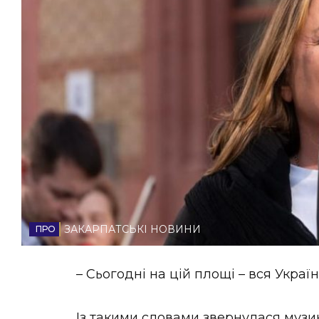
НОВИНИ ЗАХІДНОЇ УКРАЇНИ
ФОТО
ВІДЕО
ЗАКАРПАТСЬКІ НОВИНИ
– Сьогодні на цій площі – вся Україн
Із такими словами звернулася музи