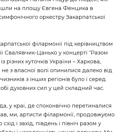
ийшли на площу Євгена Фенцика в
симфонічного оркестру Закарпатської
карпатської філармонії під керівництвом
ії Свалявчик-Цанько у концерті “Разом
з різних куточків України – Харкова,
і не з власної волі опинилися далеко від
чизників з інших регіонів було і серед
собі духовних сил у цей складний час.
а, у краї, де споконвічно перетиналися
жав, ми, артисти філармонії, продовжуємо
хід і захід, південь і північ разом у