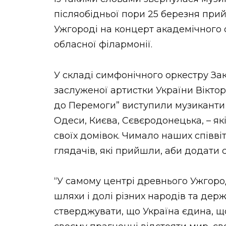
післяобідньої пори 25 березня пр
Ужгороді на концерт академічного 
обласної філармонії.
У складі симфонічного оркестру За
заслуженої артистки України Віктор
до Перемоги” виступили музиканти і
Одеси, Києва, Сєвєродонецька, – як
своїх домівок. Чимало наших співвіт
глядачів, які прийшли, аби додати 
“У самому центрі древнього Ужгород
шляхи і долі різних народів та дер
стверджувати, що Україна єдина, що с