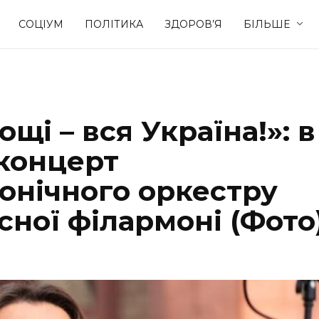
СОЦІУМ
ПОЛІТИКА
ЗДОРОВ’Я
БІЛЬШЕ
Культура
Освіта
ощі – вся Україна!»: в
Спорт
Стиль житт
 концерт
онічного оркестру
сної філармоні (Фото