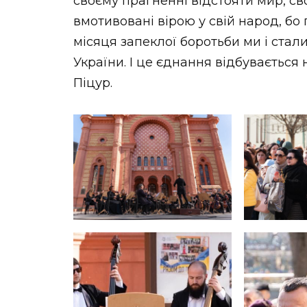
своєму прагненні відстояти мир, с
вмотивовані вірою у свій народ, б
місяця запеклої боротьби ми і ста
України. І це єднання відбувається 
Піцур.