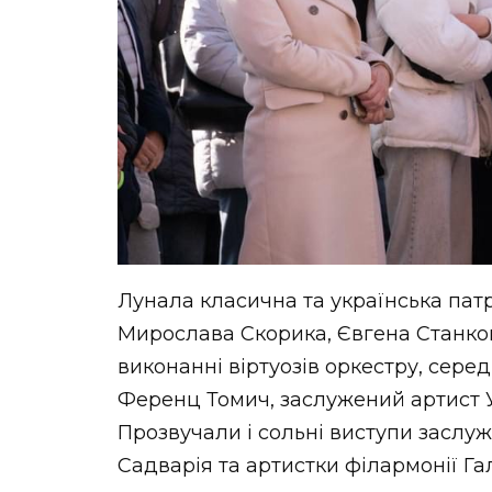
Лунала класична та українська пат
Мирослава Скорика, Євгена Станков
виконанні віртуозів оркестру, сере
Ференц Томич, заслужений артист У
Прозвучали і сольні виступи заслу
Садварія та артистки філармонії Га