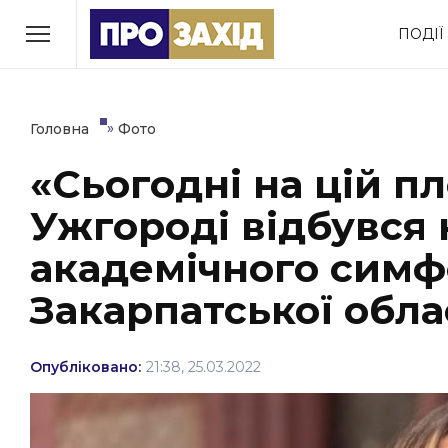
Перейти
ПОДІЇ
до
РУБРИКИ
вмісту
Економіка
Здоров’я
»
Головна
Фото
«Сьогодні на цій пл
Політика
Соціум
Ужгороді відбувся
Втрачений Ужгород
(відеоверсія)
академічного симф
Закарпатської обла
ЗАКАРПАТСЬКІ НОВИНИ
Опубліковано:
21:38, 25.03.2022