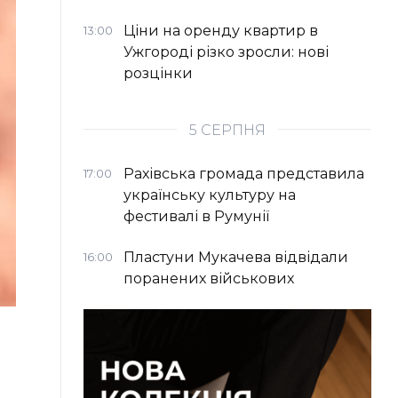
Ціни на оренду квартир в
13:00
Ужгороді різко зросли: нові
розцінки
5 СЕРПНЯ
Рахівська громада представила
17:00
українську культуру на
фестивалі в Румунії
Пластуни Мукачева відвідали
16:00
поранених військових