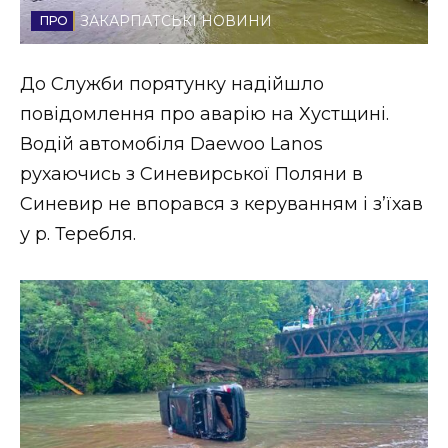
ЗАКАРПАТСЬКІ НОВИНИ
Стиль життя
Втрачений Ужгород
До Служби порятунку надійшло
повідомлення про аварію на Хустщині.
Втрачений Ужгород (відеоверсія)
Водій автомобіля Daewoo Lanos
рухаючись з Синевирської Поляни в
Синевир не впорався з керуванням і з’їхав
ЗАКАРПАТСЬКІ НОВИНИ
у р. Теребля.
НОВИНИ ЗАХІДНОЇ УКРАЇНИ
ФОТО