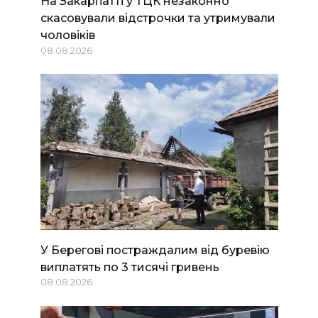
На Закарпатті у ТЦК незаконно
скасовували відстрочки та утримували
чоловіків
08.08.2026
У Берегові постраждалим від буревію
виплатять по 3 тисячі гривень
08.08.2026