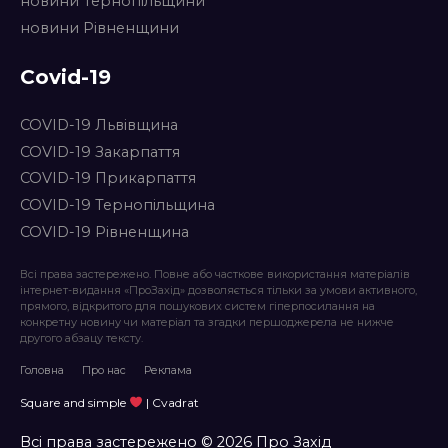
новини Тернопільщини
новини Рівненщини
Covid-19
COVID-19 Львівщина
COVID-19 Закарпаття
COVID-19 Прикарпаття
COVID-19 Тернопільщина
COVID-19 Рівненщина
Всі права застережено. Повне або часткове використання матеріалів
інтернет-видання «ПроЗахід» дозволяється тільки за умови активного,
прямого, відкритого для пошукових систем гіперпосилання на
конкретну новину чи матеріал та згадки першоджерела не нижче
другого абзацу тексту.
Головна
Про нас
Реклама
Square and simple
| Cvadrat
Всі права застережено © 2026 Про Захід