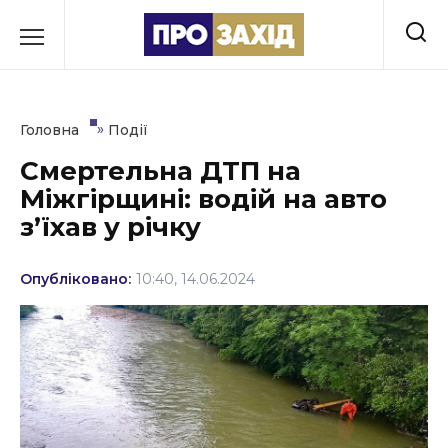
Перейти
до
РУБРИКИ
вмісту
Економіка
»
Головна
Події
Здоров’я
Смертельна ДТП на
Міжгірщині: водій на авто
Культура
зʼїхав у річку
Освіта
Опубліковано:
10:40, 14.06.2024
Події
Політика
Соціум
Спорт