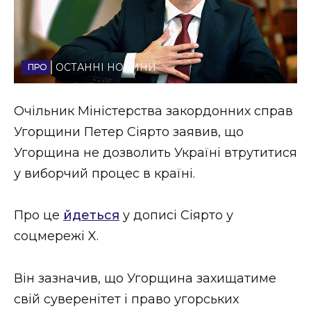
Стиль життя
Втрачений Ужгород
ОСТАННІ НОВИНИ
Втрачений Ужгород (відеоверсія)
Очільник Міністерства закордонних справ
Угорщини Петер Сіярто заявив, що
ЗАКАРПАТСЬКІ НОВИНИ
Угорщина не дозволить Україні втрутитися
у виборчий процес в країні.
НОВИНИ ЗАХІДНОЇ УКРАЇНИ
Про це
йдеться
у дописі Сіярто у
соцмережі X.
ФОТО
Він зазначив, що Угорщина захищатиме
свій суверенітет і право угорських