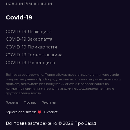
новини Рівненщини
Covid-19
COVID-19 Львівщина
COVID-19 Закарпаття
COVID-19 Прикарпаття
COVID-19 Тернопільщина
COVID-19 Рівненщина
Всі права застережено. Повне або часткове використання матеріалів
інтернет-видання «ПроЗахід» дозволяється тільки за умови активного,
прямого, відкритого для пошукових систем гіперпосилання на
конкретну новину чи матеріал та згадки першоджерела не нижче
другого абзацу тексту.
Головна
Про нас
Реклама
Square and simple
| Cvadrat
Всі права застережено © 2026 Про Захід