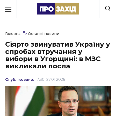
Перейти
до
РУБРИКИ
вмісту
Економіка
»
Головна
Останні новини
Здоров’я
Сіярто звинуватив Україну у
спробах втручання у
Культура
вибори в Угорщині: в МЗС
Освіта
викликали посла
Події
Опубліковано:
17:30, 27.01.2026
Політика
Соціум
Спорт