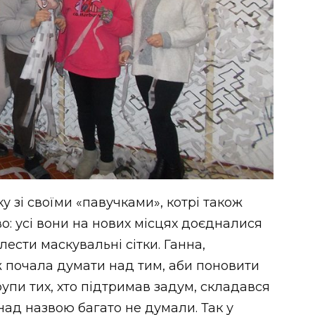
у зі своїми «павучками», котрі також
аво: усі вони на нових місцях доєдналися
ести маскувальні сітки. Ганна,
 почала думати над тим, аби поновити
групи тих, хто підтримав задум, складався
над назвою багато не думали. Так у