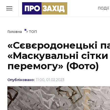
Перейти
ПОДІЇ
до
РУБРИКИ
вмісту
Економіка
Здоров’я
»
Головна
ТОП
«Сєвєродонецькі па
Політика
Соціум
«Маскувальні сітки
Втрачений Ужгород
(відеоверсія)
перемогу» (Фото)
Опубліковано:
11:00, 01.02.2023
ЗАКАРПАТСЬКІ НОВИНИ