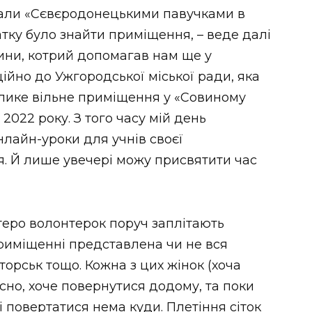
тали «Сєвєродонецькими павучками в
тку було знайти приміщення, – веде далі
ини, котрий допомагав нам ще у
ійно до Ужгородської міської ради, яка
елике вільне приміщення у «Совиному
 2022 року. З того часу мій день
нлайн-уроки для учнів своєї
я. Й лише увечері можу присвятити час
теро волонтерок поруч заплітають
приміщенні представлена чи не вся
торськ тощо. Кожна з цих жінок (хоча
існо, хоче повернутися додому, та поки
і повертатися нема куди. Плетіння сіток