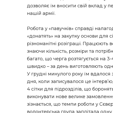
дозволяє їм вносити свій вклад у п
нашій армії.
Робота у «павучків» справді налаго
«донатять» на закупку основи для с
різноманітні розіграші. Працюють 
знаючи кількість, розміри та потрібн
багато, що черга розтягується на 3-
швидко – за день виготовляють одну
У грудні минулого року їм вдалося з
дня, коли записувалося це інтерв’
4 сітки для підрозділів, що бороня
виконувати нове велике замовлення 
зізнається, що темпи роботи у Сєвє
волонтерська група заплітала одну 