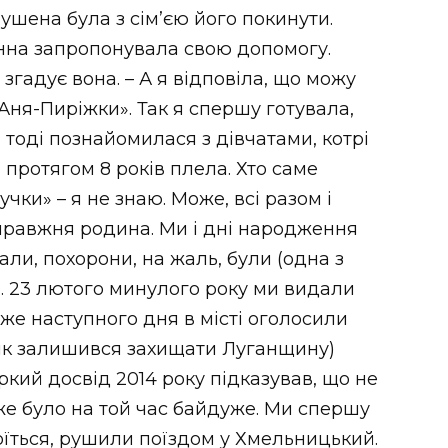
ушена була з сім’єю його покинути.
нна запропонувала свою допомогу.
згадує вона. – А я відповіла, що можу
 «Аня-Пиріжки». Так я спершу готувала,
 тоді познайомилася з дівчатами, котрі
іч протягом 8 років плела. Хто саме
чки» – я не знаю. Може, всі разом і
справжня родина. Ми і дні народження
рали, похорони, на жаль, були (одна з
. 23 лютого минулого року ми видали
 вже наступного дня в місті оголосили
овік залишився захищати Луганщину)
ркий досвід 2014 року підказував, що не
вже було на той час байдуже. Ми спершу
коїться, рушили поїздом у Хмельницький.