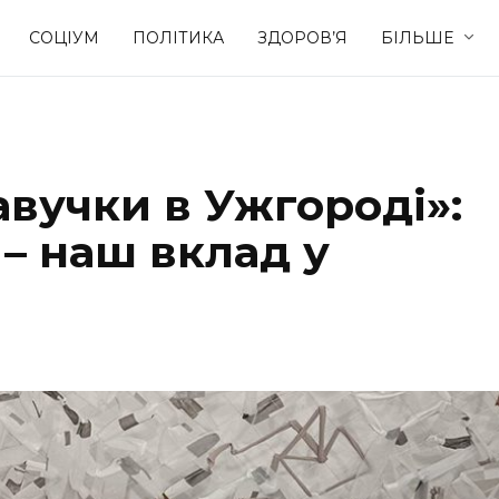
СОЦІУМ
ПОЛІТИКА
ЗДОРОВ’Я
БІЛЬШЕ
Культура
Освіта
вучки в Ужгороді»:
Спорт
Стиль житт
 – наш вклад у