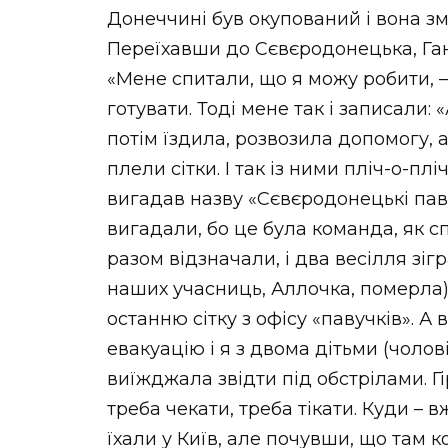
Донеччині був окупований і вона зм
Переїхавши до Сєвєродонецька, Га
«Мене спитали, що я можу робити, – 
готувати. Тоді мене так і записали:
потім їздила, розвозила допомогу, а
плели сітки. І так із ними пліч-о-пл
вигадав назву «Сєвєродонецькі паву
вигадали, бо це була команда, як 
разом відзначали, і два весілля зіг
наших учасниць, Аллочка, померла)
останню сітку з офісу «павучків». А
евакуацію і я з двома дітьми (чол
виїжджала звідти під обстрілами. Гі
треба чекати, треба тікати. Куди – 
їхали у Київ, але почувши, що там 