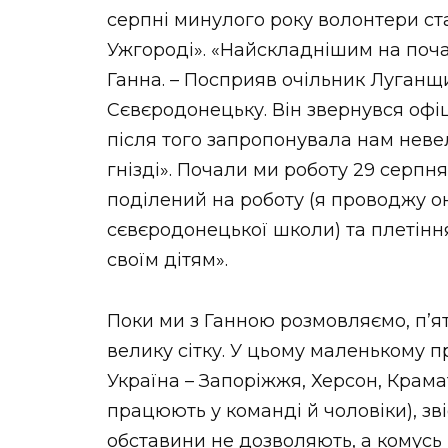
серпні минулого року волонтери с
Ужгороді». «Найскладнішим на поча
Ганна. – Посприяв очільник Луганщ
Сєвєродонецьку. Він звернувся офіц
після того запропонувала нам нев
гнізді». Почали ми роботу 29 серпня
поділений на роботу (я проводжу о
сєвєродонецької школи) та плетінн
своїм дітям».
Поки ми з Ганною розмовляємо, п’я
велику сітку. У цьому маленькому 
Україна – Запоріжжя, Херсон, Крама
працюють у команді й чоловіки), зв
обставини не дозволяють, а комусь 