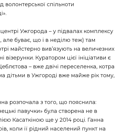
ід волонтерської спільноти
і».
центрі Ужгорода – у підвалах комплексу
, але буває, що і в неділю теж) там
отрі майстерно вив’язують на величезних
і візерунки. Куратором цієї ініціативи є
еблєтова – вже двічі переселенка, котра
а дітьми в Ужгороді вже майже рік тому,
нна розпочала з того, що пояснила:
ецькі павучки» була створена не в
ією Касаткіною ще у 2014 році. Ганна
в, коли її рідний населений пункт на