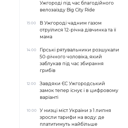
Ужгороді під час благодійного
велозаїзду Big Сity Ride
В Ужгороді чадним газом
15:00
отруїлися 12-річна дівчинка та її
мама
Гірські рятувальники розшукали
14:00
50-річного чоловіка, який
заблукав під час збирання
грибів
Завдяки ЄС Ужгородський
12:00
замок тепер існує і в цифровому
варіанті
У низці міст України з 1 липня
10:00
зросли тарифи на воду: де
платитимуть найбільше