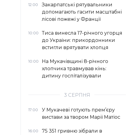
Закарпатські рятувальники
12:00
допомагають гасити масштабні
лісові пожежі у Франції
Тиса винесла 17-річного угорця
10:00
до України: прикордонники
встигли врятувати хлопця
На Мукачівщині 8-річного
10:00
хлопчика травмував кінь:
дитину госпіталізували
3 СЕРПНЯ
У Мукачеві готують прем’єру
17:00
вистави за твором Марії Матіос
75 351 гривню зібрали в
16:00