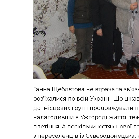
Ганна Щеблєтова не втрачала зв’язк
роз’їхалися по всій Україні. Що цік
до місцевих груп і продовжували пл
налагодивши в Ужгороді життя, теж
плетіння. А поскільки кістяк нової 
з переселенців із Сєвєродонецька, 