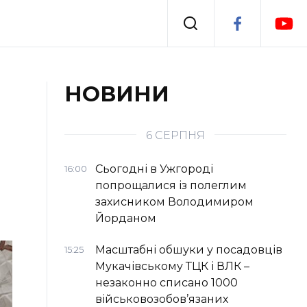
Події
НОВИНИ
я
Втрачений Ужгород
6 СЕРПНЯ
Сьогодні в Ужгороді
16:00
попрощалися із полеглим
захисником Володимиром
Йорданом
Масштабні обшуки у посадовців
15:25
Мукачівському ТЦК і ВЛК –
незаконно списано 1000
військовозобов’язаних