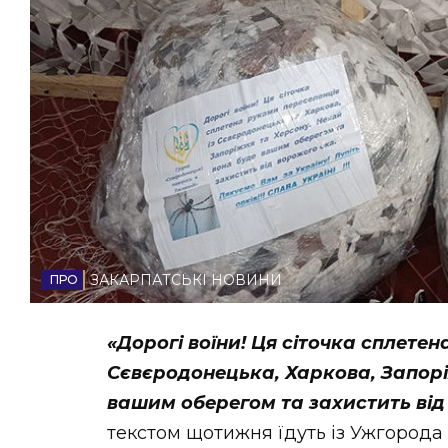
НОВИНИ ЗАХІДНОЇ УКРАЇНИ
ФОТО
ВІДЕО
ЗАКАРПАТСЬКІ НОВИНИ
«Дорогі воїни! Ця сіточка сплетен
Сєвєродонецька, Харкова, Запорі
вашим оберегом та захистить від
текстом щотижня їдуть із Ужгорода н