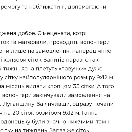
еремогу та наближати її, допомагаючи
джена добре. Є меценати, котрі
іток та матеріали, проводять волонтери і
вони лише на замовлення, наперед чітко
і кольори сіток. Запитів наразі є так
4 тижні. Хоча плетуть «павучки» дуже
 сітку найпопулярнішого розміру 9х12 м.
а місяць видати хлопцям 33 сітки. А того
ю, волонтери закінчували замовлення на
ть Луганщину. Закінчивши, одразу почали
на 20 сіток розміром 9х12 м. Ганна
родонецьку були значно нижчими, там її
сітку на тиждень. Зараз же сіток