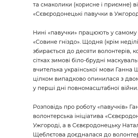
та смаколики (корисне і приємне) в
«Сєвєродонецькі павучки в Ужгород
Нині «павучки» працюють у самому 
«Совине гніздо». Щодня (крім неділі
збирається до десяти волонтерів, к
сітках зимові біло-брудні маскувальн
вчителька української мови Ганна Щ
цілком випадково опинилася з двом
у перші дні повномасштабної війни.
Розповідь про роботу «павучків» Га
волонтерська ініціатива «Сєвєродон
Ужгороді, а в Сєвєродонецьку Натал
Щеблєтова доєдналася до волонтері