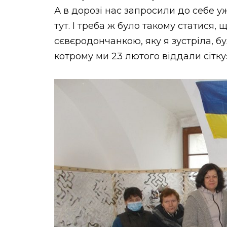
А в дорозі нас запросили до себе у
тут. І треба ж було такому статися, 
сєвєродончанкою, яку я зустріла, б
котрому ми 23 лютого віддали сітку