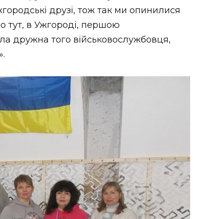
жгородські друзі, тож так ми опинилися
що тут, в Ужгороді, першою
ула дружна того військовослужбовця,
».