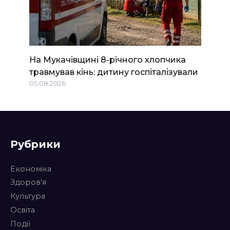
На Мукачівщині 8-річного хлопчика
травмував кінь: дитину госпіталізували
05.08.2026
Рубрики
Економіка
Здоров’я
Культура
Освіта
Події