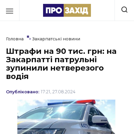
Перейти
до
РУБРИКИ
вмісту
Економіка
»
Головна
Закарпатські новини
Здоров’я
Штрафи на 90 тис. грн: на
Закарпатті патрульні
Культура
зупинили нетверезого
Освіта
водія
Події
Опубліковано:
17:21, 27.08.2024
Політика
Соціум
Спорт