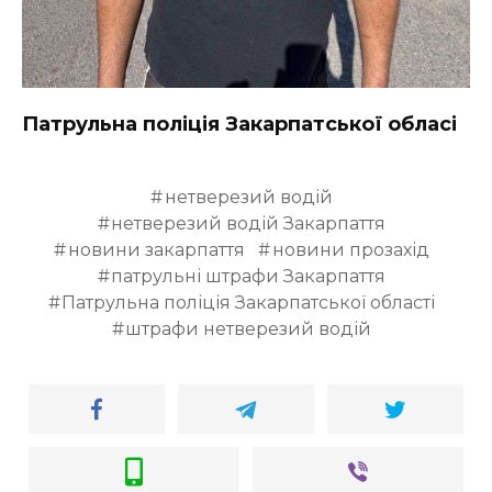
Патрульна поліція Закарпатської обласі
нетверезий водій
нетверезий водій Закарпаття
новини закарпаття
новини прозахід
патрульні штрафи Закарпаття
Патрульна поліція Закарпатської області
штрафи нетверезий водій