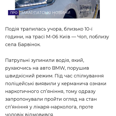
Стиль життя
ЗАКАРПАТСЬКІ НОВИНИ
Втрачений Ужгород
Подія трапилась учора, близько 10-ї
Втрачений Ужгород (відеоверсія)
години, на трасі М-06 Київ — Чоп, поблизу
села Барвінок.
ЗАКАРПАТСЬКІ НОВИНИ
Патрульні зупинили водія, який,
рухаючись на авто BMW, порушив
швидкісний режим. Під час спілкування
НОВИНИ ЗАХІДНОЇ УКРАЇНИ
поліцейські виявили у керманича ознаки
наркотичного сп’яніння, тому одразу
ФОТО
запропонували пройти огляд на стан
сп’яніння у лікаря-нарколога, проте
чоловік відмовився.