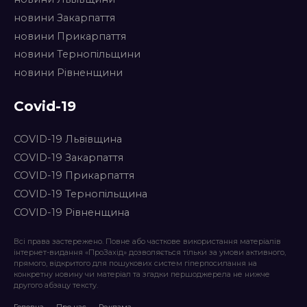
новини Закарпаття
новини Прикарпаття
новини Тернопільщини
новини Рівненщини
Covid-19
COVID-19 Львівщина
COVID-19 Закарпаття
COVID-19 Прикарпаття
COVID-19 Тернопільщина
COVID-19 Рівненщина
Всі права застережено. Повне або часткове використання матеріалів
інтернет-видання «ПроЗахід» дозволяється тільки за умови активного,
прямого, відкритого для пошукових систем гіперпосилання на
конкретну новину чи матеріал та згадки першоджерела не нижче
другого абзацу тексту.
Головна
Про нас
Реклама