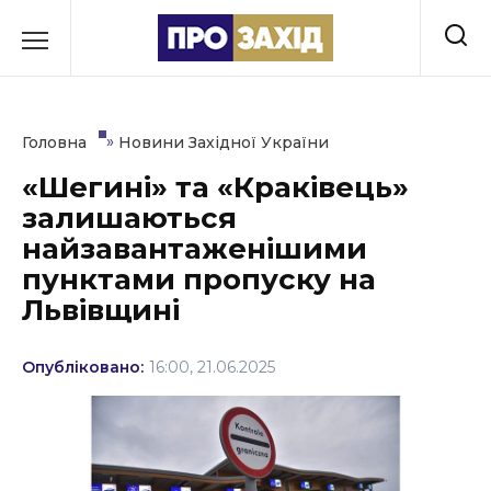
Перейти
до
РУБРИКИ
вмісту
Економіка
»
Головна
Новини Західної України
Здоров’я
«Шегині» та «Краківець»
залишаються
Культура
найзавантаженішими
Освіта
пунктами пропуску на
Львівщині
Події
Політика
Опубліковано:
16:00, 21.06.2025
Соціум
Спорт