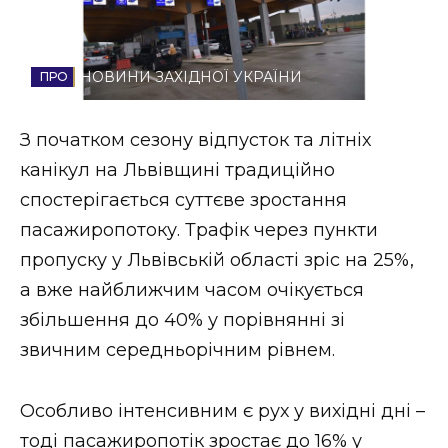
Стиль життя
Втрачений Ужгород
НОВИНИ ЗАХІДНОЇ УКРАЇНИ
Втрачений Ужгород (відеоверсія)
З початком сезону відпусток та літніх
канікул на Львівщині традиційно
спостерігається суттєве зростання
ЗАКАРПАТСЬКІ НОВИНИ
пасажиропотоку. Трафік через пункти
пропуску у Львівській області зріс на 25%,
а вже найближчим часом очікується
НОВИНИ ЗАХІДНОЇ УКРАЇНИ
збільшення до 40% у порівнянні зі
звичним середньорічним рівнем.
ФОТО
Особливо інтенсивним є рух у вихідні дні –
тоді пасажиропотік зростає до 16% у