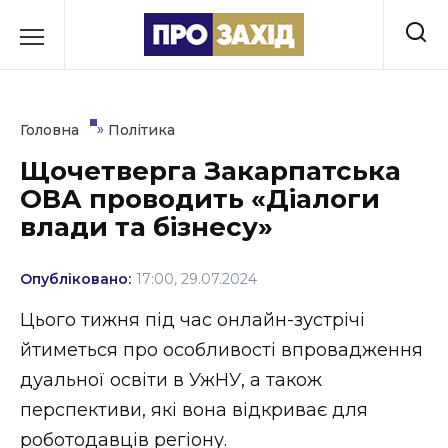
Перейти
до
РУБРИКИ
вмісту
Економіка
»
Головна
Політика
Здоров’я
Щочетверга Закарпатська
ОВА проводить «Діалоги
Культура
влади та бізнесу»
Освіта
Опубліковано:
17:00, 29.07.2024
Події
Цього тижня під час онлайн-зустрічі
Політика
йтиметься про особливості впровадження
дуальної освіти в УжНУ, а також
Соціум
перспективи, які вона відкриває для
Спорт
роботодавців регіону.