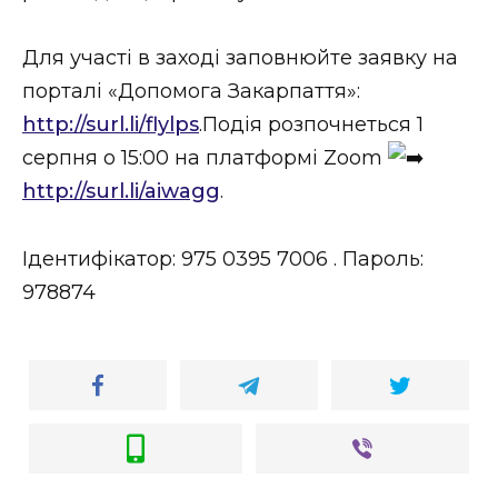
Стиль життя
Для участі в заході заповнюйте заявку на
Втрачений Ужгород
порталі «Допомога Закарпаття»:
http://surl.li/flylps
.Подія розпочнеться 1
Втрачений Ужгород (відеоверсія)
серпня о 15:00 на платформі Zoom
http://surl.li/aiwagg
.
ЗАКАРПАТСЬКІ НОВИНИ
Ідентифікатор: 975 0395 7006 . Пароль:
978874
НОВИНИ ЗАХІДНОЇ УКРАЇНИ
ФОТО