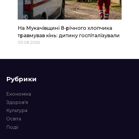
На Мукачівщині 8-річного хлопчика
травмував кінь: дитину госпіталізували
05.08.2026
Рубрики
Економіка
Здоров’я
Культура
Освіта
Події