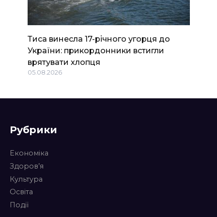
Тиса винесла 17-річного угорця до
України: прикордонники встигли
врятувати хлопця
05.08.2026
Рубрики
Економіка
Здоров’я
Культура
Освіта
Події