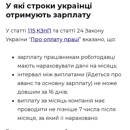
ВІДЕО
У які строки українці
отримують зарплату
У статті
115 КЗпП
та статті 24 Закону
України “
Про оплату праці
” вказано, що:
зарплату працівникам роботодавці
мають нараховувати двічі на місяць;
інтервал між виплатами (йдеться про
аванс та основну зарплату) не може
довшим за 16 днів;
виплату за місяць компанія має
проводити не пізніше 7 числа після
місяця, за який її нараховано.