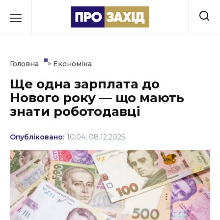
Перейти
до
РУБРИКИ
вмісту
Економіка
»
Головна
Економіка
Здоров’я
Ще одна зарплата до
Нового року — що мають
Культура
знати роботодавці
Освіта
Опубліковано:
10:04, 08.12.2025
Події
Політика
Соціум
Спорт