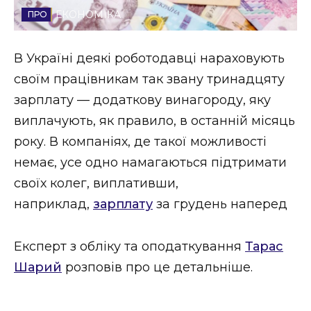
ЕКОНОМІКА
Стиль життя
Втрачений Ужгород
В Україні деякі роботодавці нараховують
своїм працівникам так звану тринадцяту
Втрачений Ужгород (відеоверсія)
зарплату — додаткову винагороду, яку
виплачують, як правило, в останній місяць
року. В компаніях, де такої можливості
ЗАКАРПАТСЬКІ НОВИНИ
немає, усе одно намагаються підтримати
своїх колег, виплативши,
наприклад,
зарплату
за грудень наперед
НОВИНИ ЗАХІДНОЇ УКРАЇНИ
Експерт з обліку та оподаткування
Тарас
ФОТО
Шарий
розповів про це детальніше.