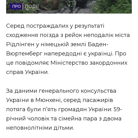
ПОДІЇ
Стиль життя
Втрачений Ужгород
Серед постраждалих у результаті
сходження поїзда з рейок неподалік міста
Втрачений Ужгород (відеоверсія)
Рідлінген у німецькій землі Баден-
Вюртемберг напередодні є українці. Про
це повідомляє Міністерство закордонних
ЗАКАРПАТСЬКІ НОВИНИ
справ України.
За даними генерального консульства
НОВИНИ ЗАХІДНОЇ УКРАЇНИ
України в Мюнхені, серед пасажирів
потяга були пʼять громадян України: 59-
ФОТО
річний чоловік та сімейна пара з двома
неповнолітніми дітьми.