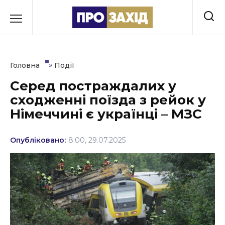
Перейти
до
РУБРИКИ
вмісту
Економіка
»
Головна
Події
Здоров’я
Серед постраждалих у
сходженні поїзда з рейок у
Культура
Німеччині є українці – МЗС
Освіта
Опубліковано:
8:00, 29.07.2025
Події
Політика
Соціум
Спорт