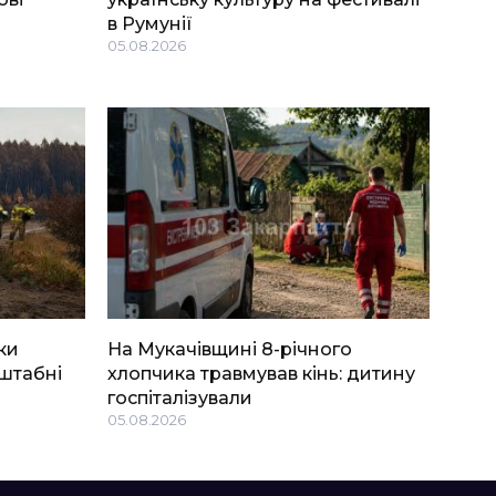
в Румунії
05.08.2026
ки
На Мукачівщині 8-річного
штабні
хлопчика травмував кінь: дитину
госпіталізували
05.08.2026