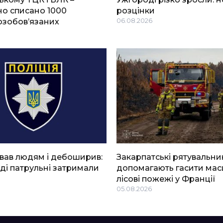
о списано 1000
розцінки
озобов’язаних
06.08.2026
вав людям і дебоширив:
Закарпатські рятувальни
ді патрульні затримали
допомагають гасити мас
лісові пожежі у Франції
05.08.2026