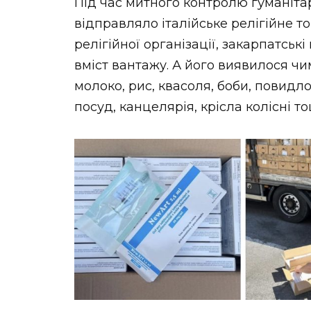
Під час митного контролю гуманітар
відправляло італійське релігійне т
релігійної організації, закарпатсь
вміст вантажу. А його виявилося чи
молоко, рис, квасоля, боби, повидло, 
посуд, канцелярія, крісла колісні то