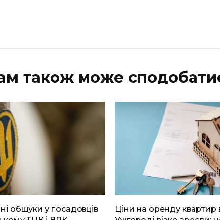
ам також може сподобати
і обшуки у посадовців
Ціни на оренду квартир 
ькому ТЦК і ВЛК –
Ужгороді різко зросли: н