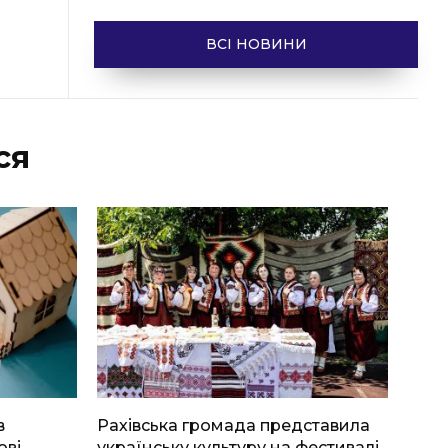
ВСІ НОВИНИ
ся
в
Рахівська громада представила
ові
українську культуру на фестивалі