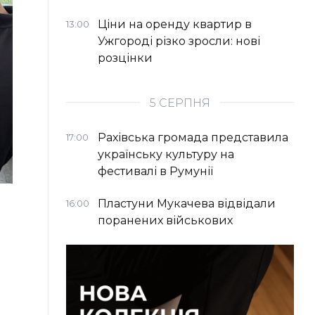
Ціни на оренду квартир в
13:00
Ужгороді різко зросли: нові
розцінки
5 СЕРПНЯ
Рахівська громада представила
17:00
українську культуру на
фестивалі в Румунії
Пластуни Мукачева відвідали
16:00
поранених військових