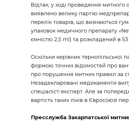
Відтак, у ході проведення митного
виявлено велику партію медпрепара
перелік товарів, що визнаються гу
упаковок медичного препарату «Ne
ємністю 2,5 ml) та розкладений в 53
Оскільки керівник тернопільської 
формою точних відомостей про ван
про порушення митних правил за ст
Незадекларовані медикаменти вилуче
спеціаліст-експерт. Але за попере
вартість таких ліків в Євросоюзі пе
Пресслужба Закарпатської митни