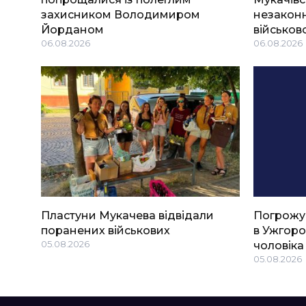
захисником Володимиром
незаконн
Йорданом
військов
06.08.2026
06.08.2026
Пластуни Мукачева відвідали
Погрожу
поранених військових
в Ужгоро
05.08.2026
чоловіка
05.08.2026