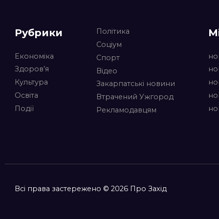
Рубрики
М
Політика
Соціум
Економіка
но
Спорт
Здоров’я
но
Відео
Культура
но
Закарпатські новини
Освіта
но
Втрачений Ужгород
Події
но
Рекламодавцям
Всі права застережено © 2026 Про Захід