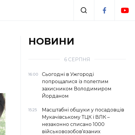
Події
НОВИНИ
я
Втрачений Ужгород
6 СЕРПНЯ
Сьогодні в Ужгороді
16:00
попрощалися із полеглим
захисником Володимиром
Йорданом
Масштабні обшуки у посадовців
15:25
Мукачівському ТЦК і ВЛК –
незаконно списано 1000
військовозобов’язаних