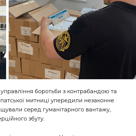
 управління боротьби з контрабандою та
патської митниці упередили незаконне
міщували серед гуманітарного вантажу,
рційного збуту.