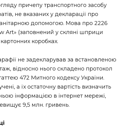
 огляду причепу транспортного засобу
тів, не вказаних у декларації про
манітарною допомогою. Мова про 2226
w Art» (заповнений у скляні шприци
 картонних коробках.
парафії не задекларував за встановленою
таж, відносно нього складено протокол
аттею 472 Митного кодексу України.
ні, а їх остаточну вартість визначить
дньою інформацією в інтернет мережі,
ревищує 9,5 млн. гривень.
ці