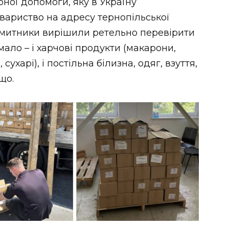
ної допомоги, яку в Україну
овариство на адресу тернопільської
кі митники вирішили ретельно перевірити
мало – і харчові продукти (макарони,
сухарі), і постільна білизна, одяг, взуття,
що.