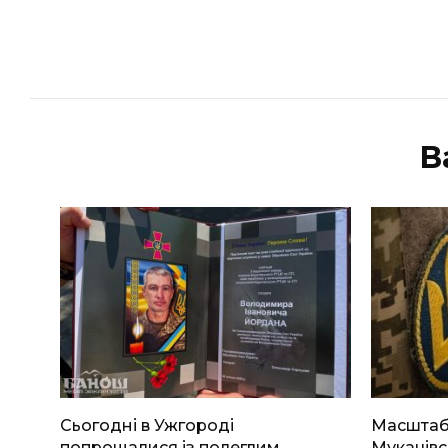
В
Сьогодні в Ужгороді
Масштабн
попрощалися із полеглим
Мукачівс