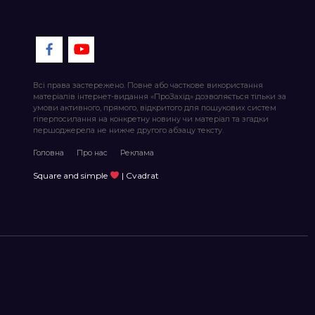
Всі права застережено. Повне або часткове використання
матеріалів інтернет-видання «ПроЗахід» дозволяється тільки за
умови активного, прямого, відкритого для пошукових систем
гіперпосилання на конкретну новину чи матеріал та згадки
першоджерела не нижче другого абзацу тексту.
Головна
Про нас
Реклама
Square and simple
| Cvadrat