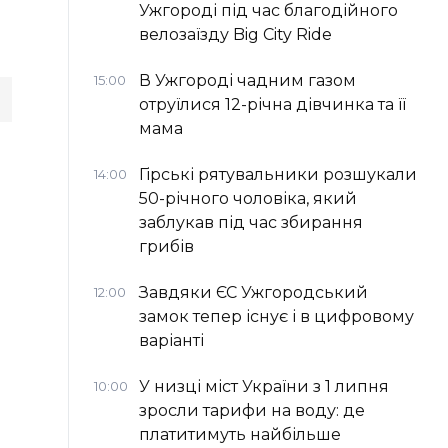
Ужгороді під час благодійного
велозаїзду Big Сity Ride
В Ужгороді чадним газом
15:00
отруїлися 12-річна дівчинка та її
мама
Гірські рятувальники розшукали
14:00
50-річного чоловіка, який
заблукав під час збирання
грибів
Завдяки ЄС Ужгородський
12:00
замок тепер існує і в цифровому
варіанті
У низці міст України з 1 липня
10:00
зросли тарифи на воду: де
платитимуть найбільше