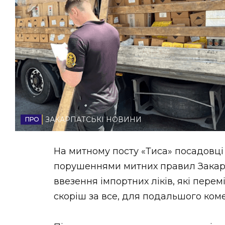
НОВИНИ ЗАХІДНОЇ УКРАЇНИ
ФОТО
ВІДЕО
ЗАКАРПАТСЬКІ НОВИНИ
На митному посту «Тиса» посадовці
порушеннями митних правил Закар
ввезення імпортних ліків, які пере
скоріш за все, для подальшого коме