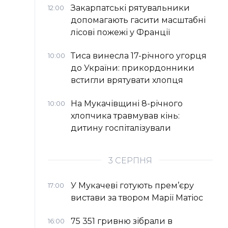
Закарпатські рятувальники
12:00
допомагають гасити масштабні
лісові пожежі у Франції
Тиса винесла 17-річного угорця
10:00
до України: прикордонники
встигли врятувати хлопця
На Мукачівщині 8-річного
10:00
хлопчика травмував кінь:
дитину госпіталізували
3 СЕРПНЯ
У Мукачеві готують прем’єру
17:00
вистави за твором Марії Матіос
75 351 гривню зібрали в
16:00