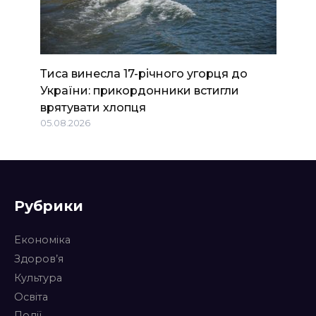
Тиса винесла 17-річного угорця до
України: прикордонники встигли
врятувати хлопця
05.08.2026
Рубрики
Економіка
Здоров’я
Культура
Освіта
Події