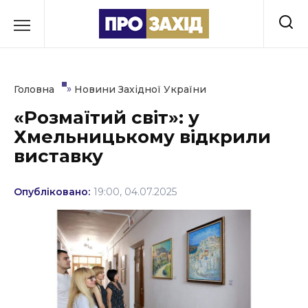
Перейти
до
РУБРИКИ
вмісту
Економіка
»
Головна
Новини Західної України
Здоров’я
«Розмаїтий світ»: у
Хмельницькому відкрили
Культура
виставку
Освіта
Опубліковано:
19:00, 04.07.2025
Події
Політика
Соціум
Спорт