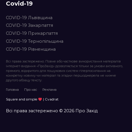
Covid-19
COVID-19 Львівщина
COVID-19 Закарпаття
COVID-19 Прикарпаття
COVID-19 Тернопільщина
COVID-19 Рівненщина
Всі права застережено. Повне або часткове використання матеріалів
інтернет-видання «ПроЗахід» дозволяється тільки за умови активного,
прямого, відкритого для пошукових систем гіперпосилання на
конкретну новину чи матеріал та згадки першоджерела не нижче
другого абзацу тексту.
Головна
Про нас
Реклама
Square and simple
| Cvadrat
Всі права застережено © 2026 Про Захід