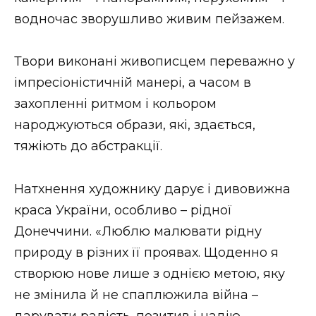
ВІДЕО
водночас зворушливо живим пейзажем.
Твори виконані живописцем переважно у
імпресіоністичній манері, а часом в
захопленні ритмом і кольором
народжуються образи, які, здається,
тяжіють до абстракції.
Натхнення художнику дарує і дивовижна
краса України, особливо – рідної
Донеччини. «Люблю малювати рідну
природу в різних її проявах. Щоденно я
створюю нове лише з однією метою, яку
не змінила й не спаплюжила війна –
дарувати радість, позитив і надію