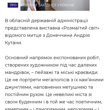
НОВИНИ ЗАХІДНОЇ УКРАЇНИ
Стиль життя
Втрачений Ужгород
В обласній державній адміністрації
представлена виставка «Розмаїтий світ»
Втрачений Ужгород (відеоверсія)
відомого митця з Донеччини Андрія
Кутани.
ЗАКАРПАТСЬКІ НОВИНИ
Основний напрямок експонованих робіт,
створених художником під час далеких
мандрівок, – пейзажі та міські краєвиди.
НОВИНИ ЗАХІДНОЇ УКРАЇНИ
Це не портрети мегаполісів з їх кам’яними
джунглями, наповнених метушнею та
ФОТО
постійним рухом. Це невеликі міста зі
своїм буденним і в той же час поетичним,
камерним – і панорамним, нерухомим – і