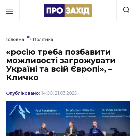
Перейти
до
РУБРИКИ
вмісту
Економіка
»
Головна
Політика
Здоров’я
«росію треба позбавити
можливості загрожувати
Культура
Україні та всій Європі», –
Освіта
Кличко
Події
Опубліковано:
14:00, 21.03.2025
Політика
Соціум
Спорт