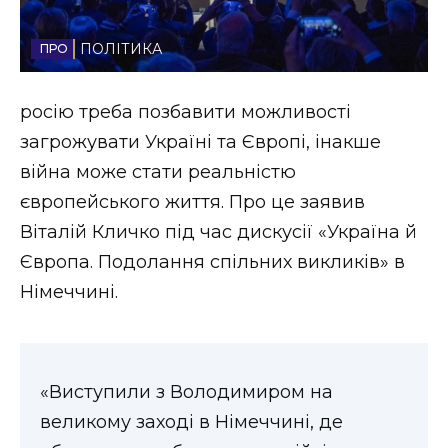
Стиль життя
ПОЛІТИКА
Втрачений Ужгород
росію треба позбавити можливості
Втрачений Ужгород (відеоверсія)
загрожувати Україні та Європі, інакше
війна може стати реальністю
європейського життя. Про це заявив
ЗАКАРПАТСЬКІ НОВИНИ
Віталій Кличко під час дискусії «Україна й
Європа. Подолання спільних викликів» в
Німеччині.
НОВИНИ ЗАХІДНОЇ УКРАЇНИ
ФОТО
«Виступили з Володимиром на
великому заході в Німеччині, де