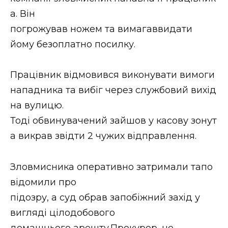
ВІДЕО
а. Він
погрожував ножем та вимагаввидати
йому безоплатно посилку.
Працівник відмовився виконувати вимоги
нападника та вибіг через службовий вихід
на вулицю.
Тоді обвинувачений зайшов у касову зонут
а викрав звідти 2 чужих відправлення.
Зловмисника оперативно затримали тапо
відомили про
підозру, а суд обрав запобіжний захід у
вигляді цілодобового
домашнього арешту.Прокурор, не