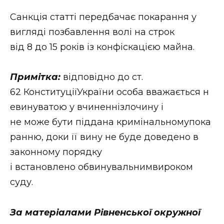
Санкція статті передбачає покарання у
вигляді позбавлення волі на строк
від 8 до 15 років із конфіскацією майна.
Примітка
:
відповідно до ст.
62 КонституціїУкраїни особа вважається н
евинуватою у вчиненнізлочину і
не може бути піддана кримінальномупока
ранню, доки її вину не буде доведено в
законному порядку
і встановлено обвинувальнимвироком
суду.
За матеріалами
Рівнен
ської окружної