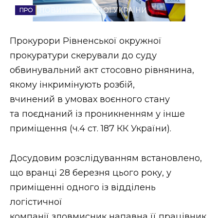
НОВИНИ ЗАХІДНОЇ УКРАЇНИ
Стиль життя
Втрачений Ужгород
Прокурори Рівненської окружної
прокуратури скерували до суду
Втрачений Ужгород (відеоверсія)
обвинувальний акт стосовно рівнянина,
якому інкримінують розбій,
вчинений в умовах воєнного стану
ЗАКАРПАТСЬКІ НОВИНИ
та поєднаний із проникненням у інше
приміщення (ч.4 ст. 187 КК України).
НОВИНИ ЗАХІДНОЇ УКРАЇНИ
Досудовим розслідуванням встановлено,
що вранці 28 березня цього року, у
ФОТО
приміщенні одного із відділень
логістичної
компанії зловмисник напавна її працівник