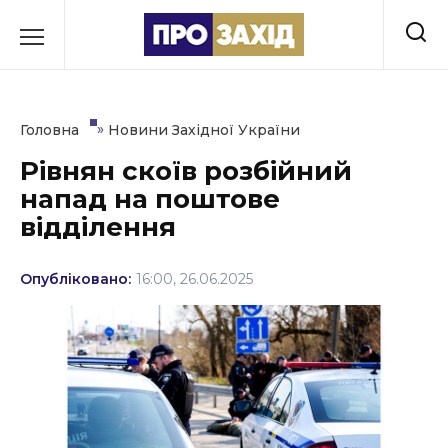
Перейти
до
РУБРИКИ
вмісту
Економіка
»
Головна
Новини Західної України
Здоров’я
Рівнян скоїв розбійний
напад на поштове
Культура
відділення
Освіта
Опубліковано:
16:00, 26.06.2025
Події
Політика
Соціум
Спорт