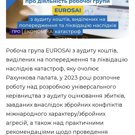
Стиль життя
Втрачений Ужгород
ЕКОНОМІКА
Втрачений Ужгород (відеоверсія)
Робоча група EUROSAI з аудиту коштів,
виділених на попередження та ліквідацію
ЗАКАРПАТСЬКІ НОВИНИ
наслідків катастроф, яку очолює
Рахункова палата, у 2023 році розпочне
роботу над розробкою універсального
НОВИНИ ЗАХІДНОЇ УКРАЇНИ
керівництва з аудиту оцінювання збитків,
завданих внаслідок збройних конфліктів
ФОТО
міжнародного характеру/збройних
агресій, а також над практичними
рекомендаціями щодо проведення