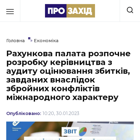
Перейти
до
РУБРИКИ
вмісту
Економіка
»
Головна
Економіка
Здоров’я
Рахункова палата розпочне
розробку керівництва з
Культура
аудиту оцінювання збитків,
Освіта
завданих внаслідок
збройних конфліктів
Події
міжнародного характеру
Політика
Опубліковано:
10:20, 30.01.2023
Соціум
Спорт