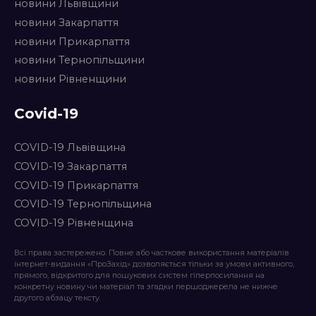
новини Львівщини
новини Закарпаття
новини Прикарпаття
новини Тернопільщини
новини Рівненщини
Covid-19
COVID-19 Львівщина
COVID-19 Закарпаття
COVID-19 Прикарпаття
COVID-19 Тернопільщина
COVID-19 Рівненщина
Всі права застережено. Повне або часткове використання матеріалів
інтернет-видання «ПроЗахід» дозволяється тільки за умови активного,
прямого, відкритого для пошукових систем гіперпосилання на
конкретну новину чи матеріал та згадки першоджерела не нижче
другого абзацу тексту.