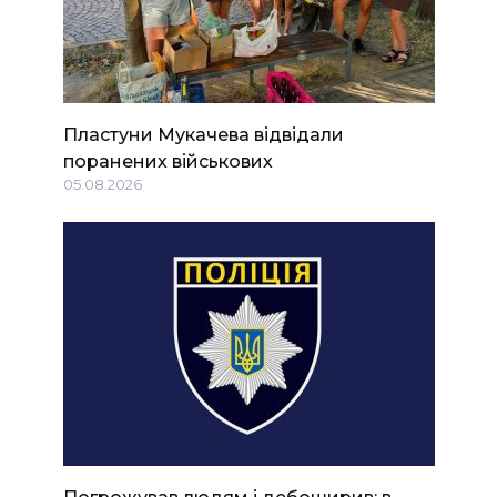
Пластуни Мукачева відвідали
поранених військових
05.08.2026
Погрожував людям і дебоширив: в