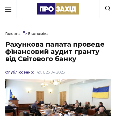
Перейти
до
РУБРИКИ
вмісту
Економіка
»
Головна
Економіка
Здоров’я
Рахункова палата проведе
фінансовий аудит гранту
Культура
від Світового банку
Освіта
Опубліковано:
14:01, 25.04.2023
Події
Політика
Соціум
Спорт