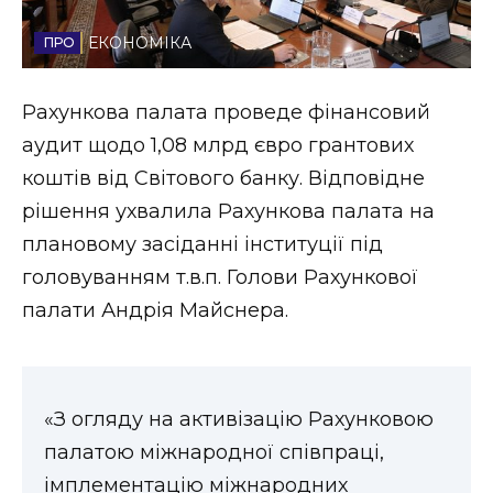
Стиль життя
ЕКОНОМІКА
Втрачений Ужгород
Рахункова палата проведе фінансовий
Втрачений Ужгород (відеоверсія)
аудит щодо 1,08 млрд євро грантових
коштів від Світового банку. Відповідне
рішення ухвалила Рахункова палата на
ЗАКАРПАТСЬКІ НОВИНИ
плановому засіданні інституції під
головуванням т.в.п. Голови Рахункової
палати Андрія Майснера.
НОВИНИ ЗАХІДНОЇ УКРАЇНИ
ФОТО
«З огляду на активізацію Рахунковою
палатою міжнародної співпраці,
імплементацію міжнародних