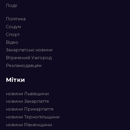
Події
Політика
Соціум
Спорт
Відео
Закарпатські новини
Втрачений Ужгород
Рекламодавцям
Мітки
новини Львівщини
новини Закарпаття
новини Прикарпаття
новини Тернопільщини
новини Рівненщини