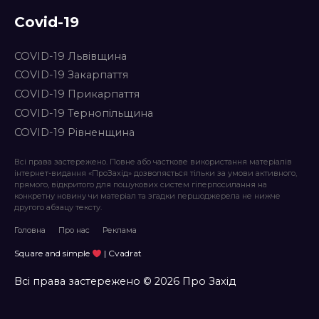
Covid-19
COVID-19 Львівщина
COVID-19 Закарпаття
COVID-19 Прикарпаття
COVID-19 Тернопільщина
COVID-19 Рівненщина
Всі права застережено. Повне або часткове використання матеріалів
інтернет-видання «ПроЗахід» дозволяється тільки за умови активного,
прямого, відкритого для пошукових систем гіперпосилання на
конкретну новину чи матеріал та згадки першоджерела не нижче
другого абзацу тексту.
Головна
Про нас
Реклама
Square and simple
| Cvadrat
Всі права застережено © 2026 Про Захід