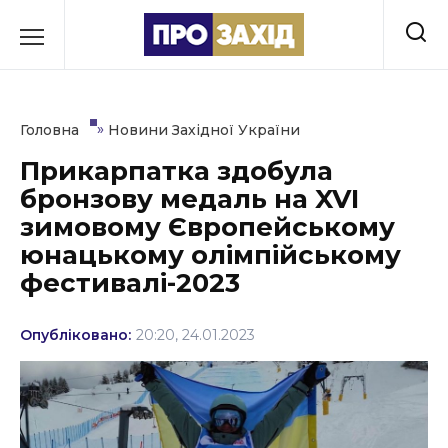
Перейти
до
РУБРИКИ
вмісту
Економіка
»
Головна
Новини Західної України
Здоров’я
Прикарпатка здобула
бронзову медаль на XVI
Культура
зимовому Європейському
Освіта
юнацькому олімпійському
фестивалі-2023
Події
Політика
Опубліковано:
20:20, 24.01.2023
Соціум
Спорт