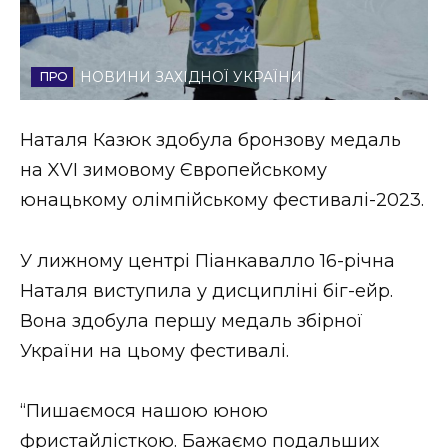
Стиль життя
Втрачений Ужгород
НОВИНИ ЗАХІДНОЇ УКРАЇНИ
Втрачений Ужгород (відеоверсія)
Наталя Казюк здобула бронзову медаль
на XVI зимовому Європейському
юнацькому олімпійському фестивалі-2023.
ЗАКАРПАТСЬКІ НОВИНИ
У лижному центрі Піанкавалло 16-річна
Наталя виступила у дисципліні біг-ейр.
НОВИНИ ЗАХІДНОЇ УКРАЇНИ
Вона здобула першу медаль збірної
України на цьому фестивалі.
ФОТО
“Пишаємося нашою юною
фристайлісткою. Бажаємо подальших