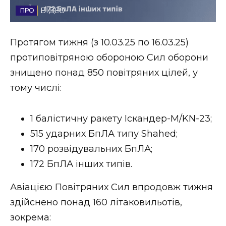
ВІДЕО
Стиль життя
Втрачений Ужгород
Протягом тижня (з 10.03.25 по 16.03.25)
протиповітряною обороною Cил оборони
Втрачений Ужгород (відеоверсія)
знищено понад 850 повітряних цілей, у
тому числі:
ЗАКАРПАТСЬКІ НОВИНИ
1 балістичну ракету Іскандер-М/KN-23;
515 ударних БпЛА типу Shahed;
170 розвідувальних БпЛА;
НОВИНИ ЗАХІДНОЇ УКРАЇНИ
172 БпЛА інших типів.
Авіацією Повітряних Сил впродовж тижня
ФОТО
здійснено понад 160 літаковильотів,
зокрема: