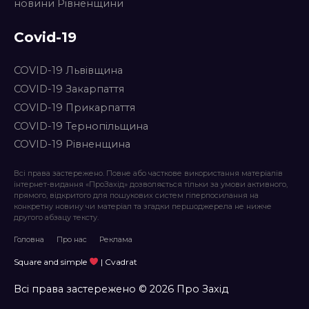
новини Рівненщини
Covid-19
COVID-19 Львівщина
COVID-19 Закарпаття
COVID-19 Прикарпаття
COVID-19 Тернопільщина
COVID-19 Рівненщина
Всі права застережено. Повне або часткове використання матеріалів
інтернет-видання «ПроЗахід» дозволяється тільки за умови активного,
прямого, відкритого для пошукових систем гіперпосилання на
конкретну новину чи матеріал та згадки першоджерела не нижче
другого абзацу тексту.
Головна
Про нас
Реклама
Square and simple
| Cvadrat
Всі права застережено © 2026 Про Захід