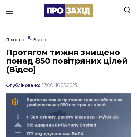
Перейти
до
РУБРИКИ
вмісту
Економіка
»
Головна
Відео
Здоров’я
Протягом тижня знищено
понад 850 повітряних цілей
Культура
(Відео)
Освіта
Опубліковано:
17:00, 16.03.2025
Події
Політика
Соціум
Спорт